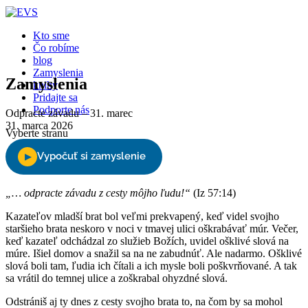
Kto sme
Čo robíme
blog
Zamyslenia
Zamyslenia
knihy
Pridajte sa
Podporte nás
Odpracte závadu – 31. marec
31. marca 2026
Vyberte stranu
„… odpracte závadu z cesty môjho ľudu!“
(Iz 57:14)
Kazateľov mladší brat bol veľmi prekvapený, keď videl svojho
staršieho brata neskoro v noci v tmavej ulici oškrabávať múr. Večer,
keď kazateľ odchádzal zo služieb Božích, uvidel ošklivé slová na
múre. Išiel domov a snažil sa na ne zabudnúť. Ale nadarmo. Ošklivé
slová boli tam, ľudia ich čítali a ich mysle boli poškvrňované. A tak
sa vrátil do temnej ulice a zoškrabal ohyzdné slová.
Odstrániš aj ty dnes z cesty svojho brata to, na čom by sa mohol