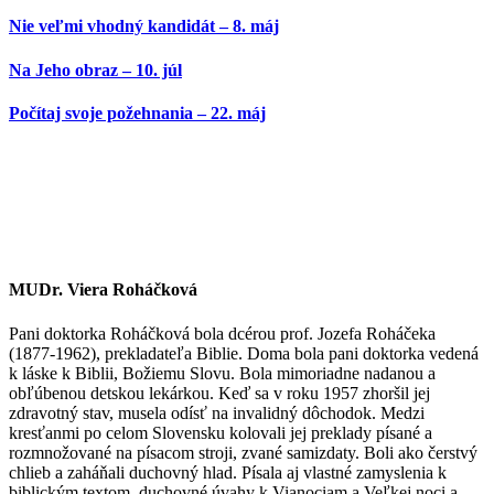
Nie veľmi vhodný kandidát – 8. máj
Na Jeho obraz – 10. júl
Počítaj svoje požehnania – 22. máj
MUDr. Viera Roháčková
Pani doktorka Roháčková bola dcérou prof. Jozefa Roháčeka
(1877-1962), prekladateľa Biblie. Doma bola pani doktorka vedená
k láske k Biblii, Božiemu Slovu. Bola mimoriadne nadanou a
obľúbenou detskou lekárkou. Keď sa v roku 1957 zhoršil jej
zdravotný stav, musela odísť na invalidný dôchodok. Medzi
kresťanmi po celom Slovensku kolovali jej preklady písané a
rozmnožované na písacom stroji, zvané samizdaty. Boli ako čerstvý
chlieb a zaháňali duchovný hlad. Písala aj vlastné zamyslenia k
biblickým textom, duchovné úvahy k Vianociam a Veľkej noci a