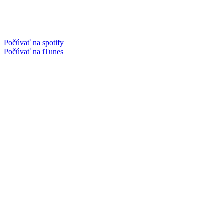
Počúvať na spotify
Počúvať na iTunes
Facebook