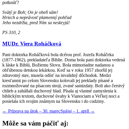
potknúť?
Svätý je Boh; On je oheň sám!
Hriech a neprávosť plamenný pohľad
Jeho nezdržia, pred Ním sa neskryjú!
PS 310, 2
MUDr. Viera Roháčková
Pani doktorka Roháčková bola dcérou prof. Jozefa Roháčeka
(1877-1962), prekladateľa Biblie. Doma bola pani doktorka vedená
k láske k Biblii, Božiemu Slovu. Bola mimoriadne nadanou a
obľúbenou detskou lekárkou. Keď sa v roku 1957 zhoršil jej
zdravotný stav, musela odísť na invalidný dôchodok. Medzi
kresťanmi po celom Slovensku kolovali jej preklady písané a
rozmnožované na písacom stroji, zvané samizdaty. Boli ako čerstvý
chlieb a zaháňali duchovný hlad. Písala aj vlastné zamyslenia k
biblickým textom, duchovné úvahy k Vianociam a Veľkej noci a
posielala ich svojim známym na Slovensku i do cudziny.
←
Príprava na útok – 30. marec
Spájaj – 1. apríl
→
Môže sa vám páčiť aj: