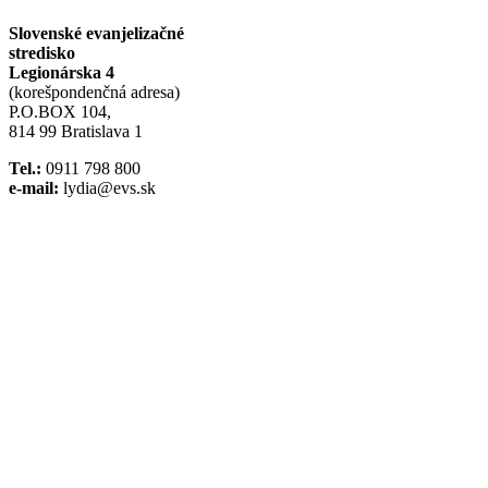
Slovenské evanjelizačné
stredisko
Legionárska 4
(korešpondenčná adresa)
P.O.BOX 104,
814 99 Bratislava 1
Tel.:
0911 798 800
e-mail:
lydia@evs.sk
Facebook