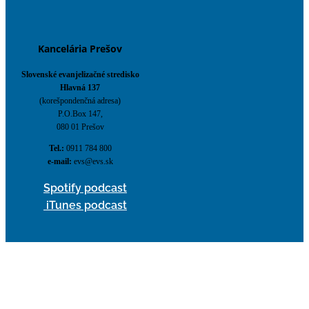
Kancelária Prešov
Slovenské evanjelizačné stredisko
Hlavná 137
(korešpondenčná adresa)
P.O.Box 147,
080 01 Prešov
Tel.:
0911 784 800
e-mail:
evs@evs.sk
Spotify podcast
iTunes podcast