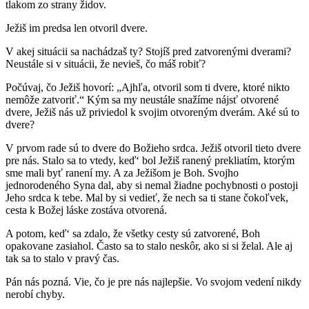
tlakom zo strany židov.
Ježiš im predsa len otvoril dvere.
V akej situácii sa nachádzaš ty? Stojíš pred zatvorenými dverami?
Neustále si v situácii, že nevieš, čo máš robiť?
Počúvaj, čo Ježiš hovorí: „Ajhľa, otvoril som ti dvere, ktoré nikto
nemôže zatvoriť.“ Kým sa my neustále snažíme nájsť otvorené
dvere, Ježiš nás už priviedol k svojim otvoreným dverám. Aké sú to
dvere?
V prvom rade sú to dvere do Božieho srdca. Ježiš otvoril tieto dvere
pre nás. Stalo sa to vtedy, keď‘ bol Ježiš ranený prekliatím, ktorým
sme mali byť ranení my. A za Ježišom je Boh. Svojho
jednorodeného Syna dal, aby si nemal žiadne pochybnosti o postoji
Jeho srdca k tebe. Mal by si vedieť, že nech sa ti stane čokoľvek,
cesta k Božej láske zostáva otvorená.
A potom, keď‘ sa zdalo, že všetky cesty sú zatvorené, Boh
opakovane zasiahol. Často sa to stalo neskôr, ako si si želal. Ale aj
tak sa to stalo v pravý čas.
Pán nás pozná. Vie, čo je pre nás najlepšie. Vo svojom vedení nikdy
nerobí chyby.