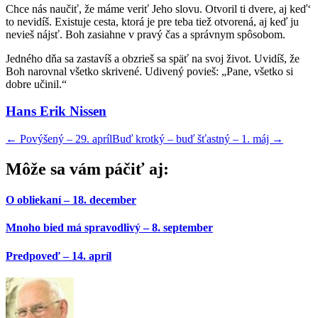
Chce nás naučiť, že máme veriť Jeho slovu. Otvoril ti dvere, aj keď‘
to nevidíš. Existuje cesta, ktorá je pre teba tiež otvorená, aj keď ju
nevieš nájsť. Boh zasiahne v pravý čas a správnym spôsobom.
Jedného dňa sa zastavíš a obzrieš sa späť na svoj život. Uvidíš, že
Boh narovnal všetko skrivené. Udivený povieš: „Pane, všetko si
dobre učinil.“
Hans Erik Nissen
←
Povýšený – 29. apríl
Buď krotký – buď šťastný – 1. máj
→
Môže sa vám páčiť aj:
O obliekaní – 18. december
Mnoho bied má spravodlivý – 8. september
Predpoveď – 14. apríl