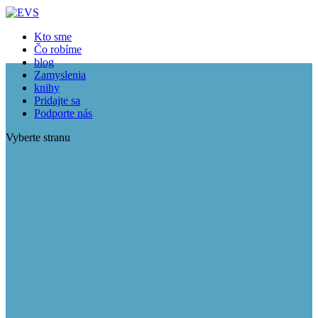
Close
Kto sme
Čo robíme
blog
Zamyslenia
knihy
Pridajte sa
Podporte nás
Vyberte stranu