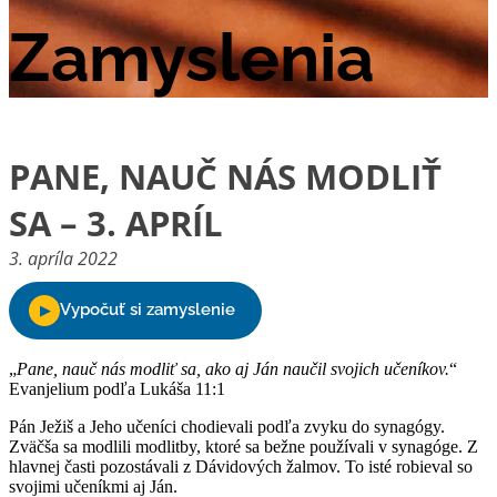
Zamyslenia
PANE, NAUČ NÁS MODLIŤ
SA – 3. APRÍL
3. apríla 2022
„
Pane, nauč nás modliť sa, ako aj Ján naučil svojich učeníkov.
“
Evanjelium podľa Lukáša 11:1
Pán Ježiš a Jeho učeníci chodievali podľa zvyku do synagógy.
Zväčša sa modlili modlitby, ktoré sa bežne používali v synagóge. Z
hlavnej časti pozostávali z Dávidových žalmov. To isté robieval so
svojimi učeníkmi aj Ján.