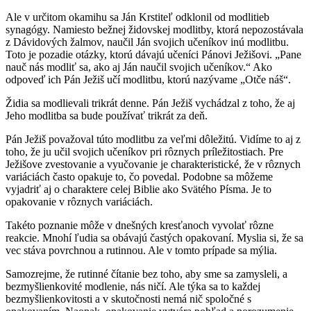
Ale v určitom okamihu sa Ján Krstiteľ odklonil od modlitieb
synagógy. Namiesto bežnej židovskej modlitby, ktorá nepozostávala
z Dávidových žalmov, naučil Ján svojich učeníkov inú modlitbu.
Toto je pozadie otázky, ktorú dávajú učeníci Pánovi Ježišovi. „Pane
nauč nás modliť sa, ako aj Ján naučil svojich učeníkov.“ Ako
odpoveď ich Pán Ježiš učí modlitbu, ktorú nazývame „Otče náš“.
Židia sa modlievali trikrát denne. Pán Ježiš vychádzal z toho, že aj
Jeho modlitba sa bude používať trikrát za deň.
Pán Ježiš považoval túto modlitbu za veľmi dôležitú. Vidíme to aj z
toho, že ju učil svojich učeníkov pri rôznych príležitostiach. Pre
Ježišove zvestovanie a vyučovanie je charakteristické, že v rôznych
variáciách často opakuje to, čo povedal. Podobne sa môžeme
vyjadriť aj o charaktere celej Biblie ako Svätého Písma. Je to
opakovanie v rôznych variáciách.
Takéto poznanie môže v dnešných kresťanoch vyvolať rôzne
reakcie. Mnohí ľudia sa obávajú častých opakovaní. Myslia si, že sa
vec stáva povrchnou a rutinnou. Ale v tomto prípade sa mýlia.
Samozrejme, že rutinné čítanie bez toho, aby sme sa zamysleli, a
bezmyšlienkovité modlenie, nás ničí. Ale týka sa to každej
bezmyšlienkovitosti a v skutočnosti nemá nič spoločné s