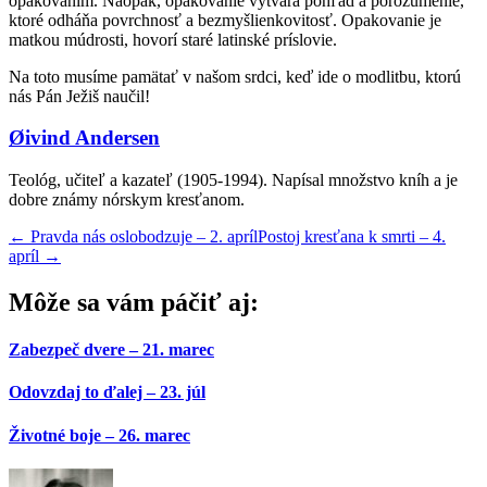
opakovaním. Naopak, opakovanie vytvára pohľad a porozumenie,
ktoré odháňa povrchnosť a bezmyšlienkovitosť. Opakovanie je
matkou múdrosti, hovorí staré latinské príslovie.
Na toto musíme pamätať v našom srdci, keď ide o modlitbu, ktorú
nás Pán Ježiš naučil!
Øivind Andersen
Teológ, učiteľ a kazateľ (1905-1994). Napísal množstvo kníh a je
dobre známy nórskym kresťanom.
←
Pravda nás oslobodzuje – 2. apríl
Postoj kresťana k smrti – 4.
apríl
→
Môže sa vám páčiť aj:
Zabezpeč dvere – 21. marec
Odovzdaj to ďalej – 23. júl
Životné boje – 26. marec