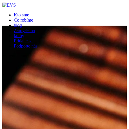
Kto sme
Čo robíme
blog
Zamyslenia
knihy
Pridajte sa
Podporte nás
Vyberte stranu