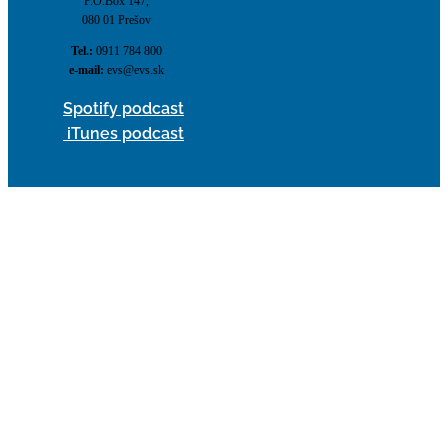
P.O.Box 147,
080 01 Prešov
Tel.:
0911 784 800
e-mail:
evs@evs.sk
Spotify podcast
iTunes podcast