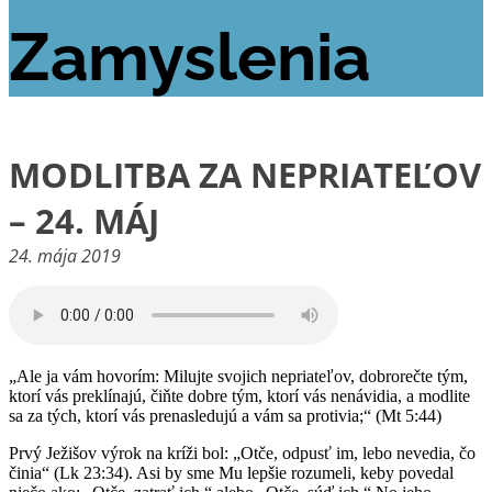
Zamyslenia
MODLITBA ZA NEPRIATEĽOV
– 24. MÁJ
24. mája 2019
„Ale ja vám hovorím: Milujte svojich nepriateľov, dobrorečte tým,
ktorí vás preklínajú, čiňte dobre tým, ktorí vás nenávidia, a modlite
sa za tých, ktorí vás prenasledujú a vám sa protivia;“ (Mt 5:44)
Prvý Ježišov výrok na kríži bol: „Otče, odpusť im, lebo nevedia, čo
činia“ (Lk 23:34). Asi by sme Mu lepšie rozumeli, keby povedal