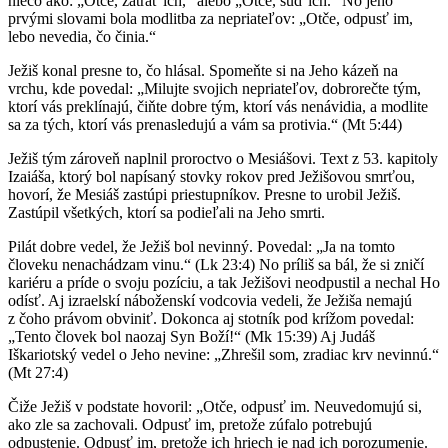
niečo ako: „Otče, zatrať ich,“ alebo „Otče, súď ich.“ No jeho
prvými slovami bola modlitba za nepriateľov: „Otče, odpusť im,
lebo nevedia, čo činia.“
Ježiš konal presne to, čo hlásal. Spomeňte si na Jeho kázeň na
vrchu, kde povedal: „Milujte svojich nepriateľov, dobrorečte tým,
ktorí vás preklínajú, čiňte dobre tým, ktorí vás nenávidia, a modlite
sa za tých, ktorí vás prenasledujú a vám sa protivia.“ (Mt 5:44)
Ježiš tým zároveň naplnil proroctvo o Mesiášovi. Text z 53. kapitoly
Izaiáša, ktorý bol napísaný stovky rokov pred Ježišovou smrťou,
hovorí, že Mesiáš zastúpi priestupníkov. Presne to urobil Ježiš.
Zastúpil všetkých, ktorí sa podieľali na Jeho smrti.
Pilát dobre vedel, že Ježiš bol nevinný. Povedal: „Ja na tomto
človeku nenachádzam vinu.“ (Lk 23:4) No príliš sa bál, že si zničí
kariéru a príde o svoju pozíciu, a tak Ježišovi neodpustil a nechal Ho
odísť. Aj izraelskí náboženskí vodcovia vedeli, že Ježiša nemajú
z čoho právom obviniť. Dokonca aj stotník pod krížom povedal:
„Tento človek bol naozaj Syn Boží!“ (Mk 15:39) Aj Judáš
Iškariotský vedel o Jeho nevine: „Zhrešil som, zradiac krv nevinnú.“
(Mt 27:4)
Čiže Ježiš v podstate hovoril: „Otče, odpusť im. Neuvedomujú si,
ako zle sa zachovali. Odpusť im, pretože zúfalo potrebujú
odpustenie. Odpusť im, pretože ich hriech je nad ich porozumenie.