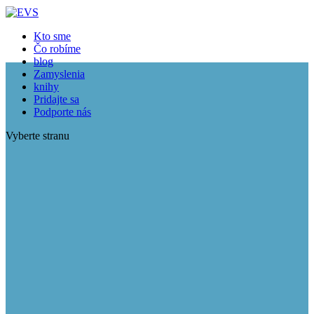
Kto sme
Čo robíme
blog
Zamyslenia
knihy
Pridajte sa
Podporte nás
Vyberte stranu