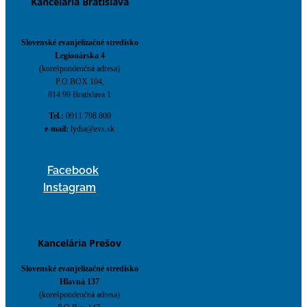
Kancelária Bratislava
Slovenské evanjelizačné stredisko
Legionárska 4
(korešpondenčná adresa)
P.O.BOX 104,
814 99 Bratislava 1
Tel.:
0911 798 800
e-mail:
lydia@evs.sk
Facebook
Instagram
Kancelária Prešov
Slovenské evanjelizačné stredisko
Hlavná 137
(korešpondenčná adresa)