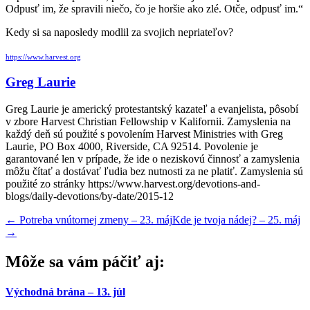
Odpusť im, že spravili niečo, čo je horšie ako zlé. Otče, odpusť im.“
Kedy si sa naposledy modlil za svojich nepriateľov?
https://www.harvest.org
Greg Laurie
Greg Laurie je americký protestantský kazateľ a evanjelista, pôsobí
v zbore Harvest Christian Fellowship v Kalifornii. Zamyslenia na
každý deň sú použité s povolením Harvest Ministries with Greg
Laurie, PO Box 4000, Riverside, CA 92514. Povolenie je
garantované len v prípade, že ide o neziskovú činnosť a zamyslenia
môžu čítať a dostávať ľudia bez nutnosti za ne platiť. Zamyslenia sú
použité zo stránky https://www.harvest.org/devotions-and-
blogs/daily-devotions/by-date/2015-12
←
Potreba vnútornej zmeny – 23. máj
Kde je tvoja nádej? – 25. máj
→
Môže sa vám páčiť aj:
Východná brána – 13. júl