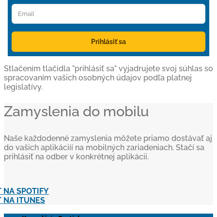
Prihlásiť sa
Stlačením tlačidla "prihlásiť sa" vyjadrujete svoj súhlas so
spracovaním vašich osobných údajov podľa platnej
legislatívy.
Zamyslenia do mobilu
Naše každodenné zamyslenia môžete priamo dostávať aj
do vašich aplikáciíí na mobilných zariadeniach. Stačí sa
prihlásiť na odber v konkrétnej aplikácii.
 NA SPOTIFY
 NA ITUNES