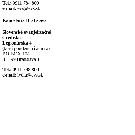
Tel.:
0911 784 800
e-mail:
evs@evs.sk
Kancelária Bratislava
Slovenské evanjelizačné
stredisko
Legionárska 4
(korešpondenčná adresa)
P.O.BOX 104,
814 99 Bratislava 1
Tel.:
0911 798 800
e-mail:
lydia@evs.sk
Facebook