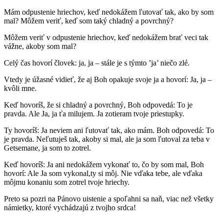
Mám odpustenie hriechov, keď nedokážem ľutovať tak, ako by som
mal? Môžem veriť, keď som taký chladný a povrchný?
Môžem veriť v odpustenie hriechov, keď nedokážem brať veci tak
vážne, akoby som mal?
Celý čas hovorí človek: ja, ja – stále je s týmto ’ja’ niečo zlé.
Vtedy je úžasné vidieť, že aj Boh opakuje svoje ja a hovorí: Ja, ja –
kvôli mne.
Keď hovoríš, že si chladný a povrchný, Boh odpovedá: To je
pravda. Ale Ja, ja ťa milujem. Ja zotieram tvoje priestupky.
Ty hovoríš: Ja neviem ani ľutovať tak, ako mám. Boh odpovedá: To
je pravda. Neľutuješ tak, akoby si mal, ale ja som ľutoval za teba v
Getsemane, ja som to zotrel.
Keď hovoríš: Ja ani nedokážem vykonať to, čo by som mal, Boh
hovorí: Ale Ja som vykonal,ty si môj. Nie vďaka tebe, ale vďaka
môjmu konaniu som zotrel tvoje hriechy.
Preto sa pozri na Pánovo uistenie a spoľahni sa naň, viac než všetky
námietky, ktoré vychádzajú z tvojho srdca!