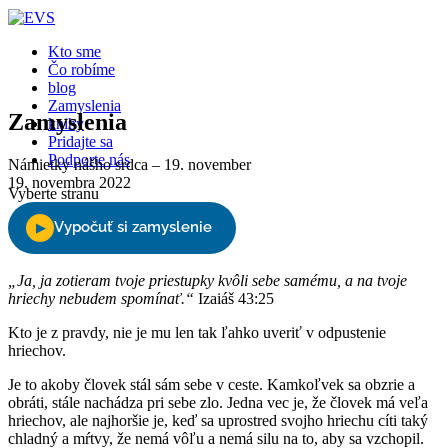
Kto sme
Čo robíme
blog
Zamyslenia
Zamyslenia
knihy
Pridajte sa
Podporte nás
Námietky nášho srdca – 19. november
19. novembra 2022
Vyberte stranu
„Ja, ja zotieram tvoje priestupky kvôli sebe samému, a na tvoje
hriechy nebudem spomínať.“
Izaiáš 43:25
Kto je z pravdy, nie je mu len tak ľahko uveriť v odpustenie
hriechov.
Je to akoby človek stál sám sebe v ceste. Kamkoľvek sa obzrie a
obráti, stále nachádza pri sebe zlo. Jedna vec je, že človek má veľa
hriechov, ale najhoršie je, keď sa uprostred svojho hriechu cíti taký
chladný a mŕtvy, že nemá vôľu a nemá silu na to, aby sa vzchopil.