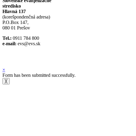
Slovenské evanjelizačné
stredisko
Hlavná 137
(korešpondenčná adresa)
P.O.Box 147,
080 01 Prešov
Tel.:
0911 784 800
e-mail:
evs@evs.sk
Spotify podcast
iTunes podcast
×
Form has been submitted successfully.
╳