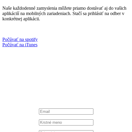
Naše každodenné zamyslenia môžete priamo dostávať aj do vašich
aplikáciíí na mobilných zariadeniach. Stačí sa prihlásiť na odber v
konkrétnej aplikácii.
Počúvať na spotify
Počúvať na iTunes
Facebook
Instagram
Spotify podcast
iTunes podcast