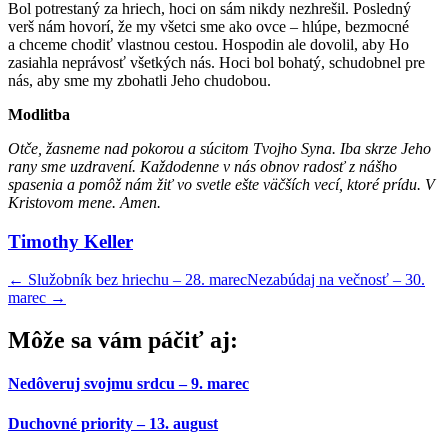
Bol potrestaný za hriech, hoci on sám nikdy nezhrešil. Posledný
verš nám hovorí, že my všetci sme ako ovce – hlúpe, bezmocné
a chceme chodiť vlastnou cestou. Hospodin ale dovolil, aby Ho
zasiahla neprávosť všetkých nás. Hoci bol bohatý, schudobnel pre
nás, aby sme my zbohatli Jeho chudobou.
Modlitba
Otče, žasneme nad pokorou a súcitom Tvojho Syna. Iba skrze Jeho
rany sme uzdravení. Každodenne v nás obnov radosť z nášho
spasenia a pomôž nám žiť vo svetle ešte väčších vecí, ktoré prídu. V
Kristovom mene. Amen.
Timothy Keller
←
Služobník bez hriechu – 28. marec
Nezabúdaj na večnosť – 30.
marec
→
Môže sa vám páčiť aj:
Nedôveruj svojmu srdcu – 9. marec
Duchovné priority – 13. august