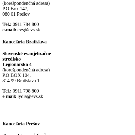
(korešpondenčná adresa)
P.O.Box 147,
080 01 Prešov
Tel.:
0911 784 800
e-mail:
evs@evs.sk
Kancelária Bratislava
Slovenské evanjelizačné
stredisko
Legionárska 4
(korešpondenčná adresa)
P.O.BOX 104,
814 99 Bratislava 1
Tel.:
0911 798 800
e-mail:
lydia@evs.sk
Facebook
Instagram
Kancelária Prešov