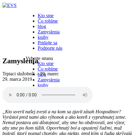
Close
Kto sme
Čo robíme
blog
Zamyslenia
knihy
Pridajte sa
Podporte nás
Vyberte stranu
Zamyslenia
Kto sme
Čo robíme
Trpiaci služobník – 29. marec
blog
29. marca 2019
Zamyslenia
knihy
Pridajte sa
Podporte nás
„Kto uveril našej zvesti a na kom sa zjavil zásah Hospodinov?
Vyrástol pred nami ako výhonok a ako koreň z vyprahnutej zeme.
Nemal postavu ani dôstojnosť, aby sme ho obdivovali, ani výzor,
aby sme po ňom túžili. Opovrhnutý bol a opustený ľuďmi, muž
bolestí, ktorý poznal choroby, ako niekto, pred kým si ľudia skrývajú