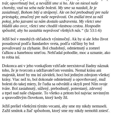
tvár, opovrhnutý bol, a nevážili sme si ho. Ale on niesol naše
choroby, vzal na seba naše bolesti. My sme sa nazdali, že je
zasiahnutý, Bohom bitý a strápený. Ale on bol prebodnutý pre naše
priestupky, zmučený pre naše neprávosti. On znášal trest za náš
pokoj, jeho jazvami sa nám dostalo uzdravenia. My všetci sme
blúdili ako ovce, všetci sme chodili vlastnou cestou. Hospodin
spôsobil, aby ho zasiahla neprávosť všetkých nás.“
(Iz 53:1-6)
Ježiš bol v mnohých ohľadoch výnimočný. Ak by si ale Jeho život
posudzoval podľa štandardov sveta, podľa väčšiny by bol
považovaný za zlyhanie. Bol chudobný, odmietnutý a zomrel
ťažkou a hanebnou smrťou. Nehľadal pohodlie, moc a uznanie, ako
to robia iní.
Dokonca ani v jeho vonkajšom vzhľade neexistoval žiadny náznak
toho, že je tvorcom a udržiavateľom vesmíru. Nemal krásu ani
majestát, ktoré by mu iní závideli, hoci bol jediným zdrojom všetkej
krásy. Viac než to, bol dokonale odmietnutý a opovrhovaný, muž
bolesti do takej miery, že ľudia sa odvrátili a skryli pred Ním svoje
tváre. Bol zasiahnutý, súžený, prebodnutý, potrestaný, zdrvený
a trpel nad naše chápanie. To všetko a pritom bol najviac nevinným
a spravodlivým človekom, ktorý kedy žil.
Ježiš prešiel všetkými týmito vecami, aby sme my nikdy nemuseli.
Zažil smútok a žiaľ spôsobom, ktorý sme my nikdy nemohli zniesť.