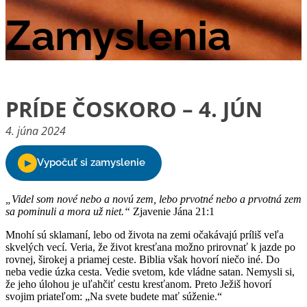
Zamyslenia
PRÍDE ČOSKORO – 4. JÚN
4. júna 2024
„Videl som nové nebo a novú zem, lebo prvotné nebo a prvotná zem
sa pominuli a mora už niet.“
Zjavenie Jána 21:1
Mnohí sú sklamaní, lebo od života na zemi očakávajú príliš veľa
skvelých vecí. Veria, že život kresťana možno prirovnať k jazde po
rovnej, širokej a priamej ceste. Biblia však hovorí niečo iné. Do
neba vedie úzka cesta. Vedie svetom, kde vládne satan. Nemysli si,
že jeho úlohou je uľahčiť cestu kresťanom. Preto Ježiš hovorí
svojim priateľom: „Na svete budete mať súženie.“