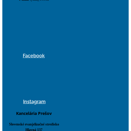
Facebook
Instagram
Kancelária Prešov
Slovenské evanjelizačné stredisko
Hlavná 137