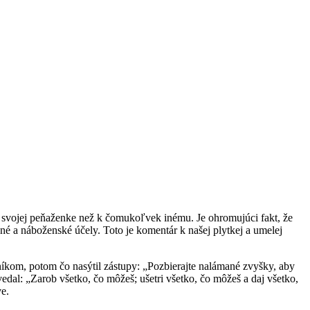
e k svojej peňaženke než k čomukoľvek inému. Je ohromujúci fakt, že
né a náboženské účely. Toto je komentár k našej plytkej a umelej
níkom, potom čo nasýtil zástupy: „Pozbierajte nalámané zvyšky, aby
dal: „Zarob všetko, čo môžeš; ušetri všetko, čo môžeš a daj všetko,
e.