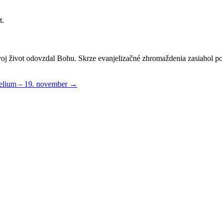
t.
oj život odovzdal Bohu. Skrze evanjelizačné zhromaždenia zasiahol po
jelium – 19. november
→