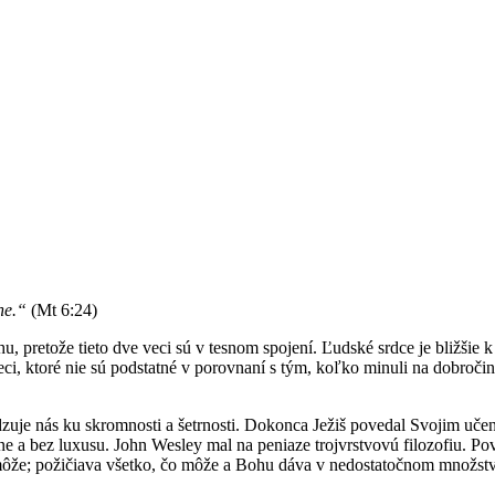
ne.“
(Mt 6:24)
ohu, pretože tieto dve veci sú v tesnom spojení. Ľudské srdce je bližši
eci, ktoré nie sú podstatné v porovnaní s tým, koľko minuli na dobročin
zuje nás ku skromnosti a šetrnosti. Dokonca Ježiš povedal Svojim uče
 a bez luxusu. John Wesley mal na peniaze trojvrstvovú filozofiu. Pove
 môže; požičiava všetko, čo môže a Bohu dáva v nedostatočnom množstv