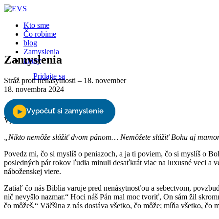
Kto sme
Čo robíme
blog
Zamyslenia
Zamyslenia
knihy
Pridajte sa
Stráž proti nenásytnosti – 18. november
18. novembra 2024
Podporte nás
Vyberte stranu
„Nikto nemôže slúžiť dvom pánom… Nemôžete slúžiť Bohu aj mamo
Povedz mi, čo si myslíš o peniazoch, a ja ti poviem, čo si myslíš o B
posledných pár rokov ľudia minuli desaťkrát viac na luxusné veci a v
náboženskej viere.
Zatiaľ čo nás Biblia varuje pred nenásytnosťou a sebectvom, povzbud
nič nevyšlo nazmar.“ Hoci náš Pán mal moc tvoriť, On sám žil skromne
čo môžeš.“ Väčšina z nás dostáva všetko, čo môže; míňa všetko, čo