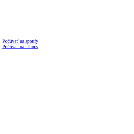
Počúvať na spotify
Počúvať na iTunes
Facebook