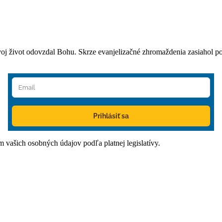
oj život odovzdal Bohu. Skrze evanjelizačné zhromaždenia zasiahol po
Prihlásiť sa
ím vašich osobných údajov podľa platnej legislatívy.