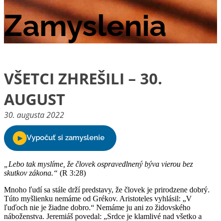
Zamyslenia
VŠETCI ZHREŠILI – 30.
AUGUST
30. augusta 2022
„Lebo tak myslíme, že človek ospravedlnený býva vierou bez
skutkov zákona.“
(R 3:28)
Mnoho ľudí sa stále drží predstavy, že človek je prirodzene dobrý.
Túto myšlienku nemáme od Grékov. Aristoteles vyhlásil: „V
ľuďoch nie je žiadne dobro.“ Nemáme ju ani zo židovského
náboženstva. Jeremiáš povedal: „Srdce je klamlivé nad všetko a