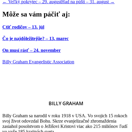
←
Veľký pokrytec – 29. august
Had na púšti – 31. august
→
Môže sa vám páčiť aj:
Ctiť rodičov – 13. júl
Čo je najdôležitejšie? – 13. marec
On musí rásť – 24. november
Billy Graham Evangelistic Association
BILLY GRAHAM
Billy Graham sa narodil v roku 1918 v USA. Vo svojich 15 rokoch
svoj život odovzdal Bohu. Skrze evanjelizačné zhromaždenia
zasiahol posolstvom o Ježišovi Kristovi viac ako 215 miliónov ľudí
vo vyše 185 krajinách sveta.