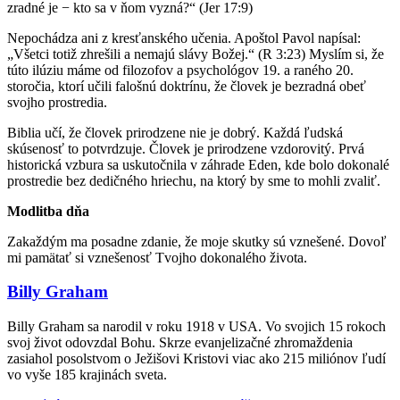
zradné je − kto sa v ňom vyzná?“ (Jer 17:9)
Nepochádza ani z kresťanského učenia. Apoštol Pavol napísal:
„Všetci totiž zhrešili a nemajú slávy Božej.“ (R 3:23) Myslím si, že
túto ilúziu máme od filozofov a psychológov 19. a raného 20.
storočia, ktorí učili falošnú doktrínu, že človek je bezradná obeť
svojho prostredia.
Biblia učí, že človek prirodzene nie je dobrý. Každá ľudská
skúsenosť to potvrdzuje. Človek je prirodzene vzdorovitý. Prvá
historická vzbura sa uskutočnila v záhrade Eden, kde bolo dokonalé
prostredie bez dedičného hriechu, na ktorý by sme to mohli zvaliť.
Modlitba dňa
Zakaždým ma posadne zdanie, že moje skutky sú vznešené. Dovoľ
mi pamätať si vznešenosť Tvojho dokonalého života.
Billy Graham
Billy Graham sa narodil v roku 1918 v USA. Vo svojich 15 rokoch
svoj život odovzdal Bohu. Skrze evanjelizačné zhromaždenia
zasiahol posolstvom o Ježišovi Kristovi viac ako 215 miliónov ľudí
vo vyše 185 krajinách sveta.