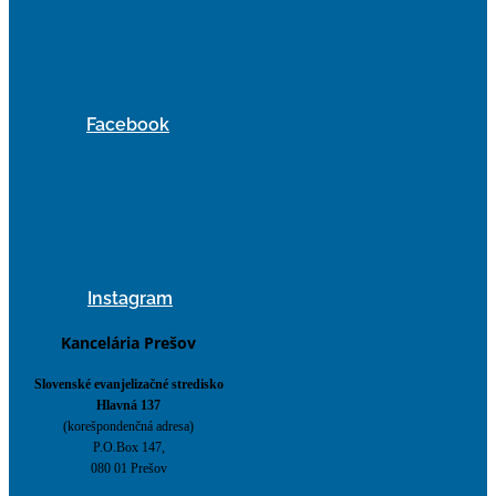
Facebook
Instagram
Kancelária Prešov
Slovenské evanjelizačné stredisko
Hlavná 137
(korešpondenčná adresa)
P.O.Box 147,
080 01 Prešov