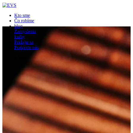
Kto sme
Čo robíme
blog
Zamyslenia
knihy
Pridajte sa
Podporte nás
Vyberte stranu