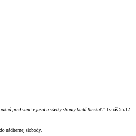
puknú pred vami v jasot a všetky stromy budú tlieskať.“
Izaiáš 55:12
 do nádhernej slobody.