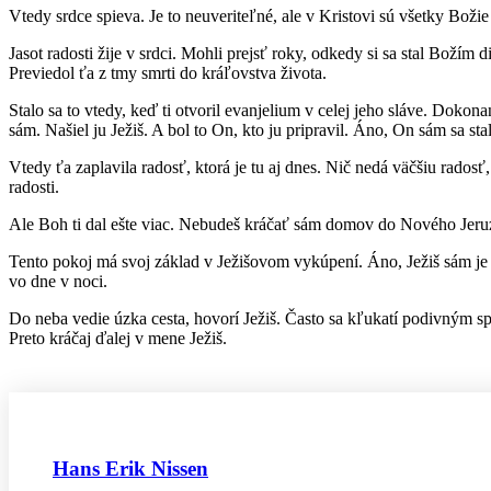
Vtedy srdce spieva. Je to neuveriteľné, ale v Kristovi sú všetky Bož
Jasot radosti žije v srdci. Mohli prejsť roky, odkedy si sa stal Božím d
Previedol ťa z tmy smrti do kráľovstva života.
Stalo sa to vtedy, keď ti otvoril evanjelium v celej jeho sláve. Dokon
sám. Našiel ju Ježiš. A bol to On, kto ju pripravil. Áno, On sám sa st
Vtedy ťa zaplavila radosť, ktorá je tu aj dnes. Nič nedá väčšiu radosť
radosti.
Ale Boh ti dal ešte viac. Nebudeš kráčať sám domov do Nového Jeruza
Tento pokoj má svoj základ v Ježišovom vykúpení. Áno, Ježiš sám je t
vo dne v noci.
Do neba vedie úzka cesta, hovorí Ježiš. Často sa kľukatí podivným sp
Preto kráčaj ďalej v mene Ježiš.
Hans Erik Nissen