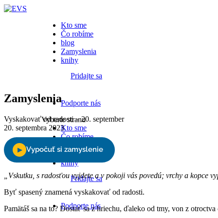
Kto sme
Čo robíme
blog
Zamyslenia
knihy
Pridajte sa
Zamyslenia
Podporte nás
Vyskakovať od radosti – 20. september
Vyberte stranu
20. septembra 2023
Kto sme
Čo robíme
blog
Zamyslenia
knihy
„Vskutku, s radosťou vyjdete a v pokoji vás povedú; vrchy a kopce vy
Pridajte sa
Byť spasený znamená vyskakovať od radosti.
Podporte nás
Pamätáš sa na to? Dostať sa z hriechu, ďaleko od tmy, von z otroctva