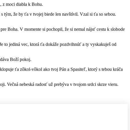
a, z moci diabla k Bohu.
s tým, že by ťa v tvojej biede len navštívil. Vzal si ťa so sebou.
 aj pre Boha. V momente si pochopil, že si nemal nájsť cestu k slobode
. Je to jediná vec, ktorá ťa dokáže pozdvihnúť a ty vyskakuješ od
 dáva Boží pokoj.
lopuje ťa zôkol-vôkol ako tvoj Pán a Spasiteľ, ktorý s tebou kráča
oji. Večná nebeská radosť už prebýva v tvojom srdci skrze vieru.