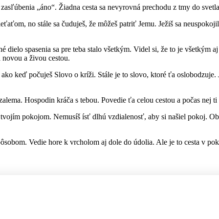
ie zasľúbenia „áno“. Žiadna cesta sa nevyrovná prechodu z tmy do svetl
ieťaťom, no stále sa čuduješ, že môžeš patriť Jemu. Ježiš sa neuspokojil 
ané dielo spasenia sa pre teba stalo všetkým. Videl si, že to je všetkým
al novou a živou cestou.
, ako keď počuješ Slovo o kríži. Stále je to slovo, ktoré ťa oslobodzuje
lema. Hospodin kráča s tebou. Povedie ťa celou cestou a počas nej ti
vojím pokojom. Nemusíš ísť dlhú vzdialenosť, aby si našiel pokoj. Obk
ôsobom. Vedie hore k vrcholom aj dole do údolia. Ale je to cesta v pok