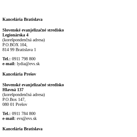
Kancelária Bratislava
Slovenské evanjelizačné stredisko
Legionárska 4
(korešpondenčná adresa)
P.O.BOX 104,
814 99 Bratislava 1
Tel.:
0911 798 800
e-mail:
lydia@evs.sk
Kancelária Prešov
Slovenské evanjelizačné stredisko
Hlavná 137
(korešpondenčná adresa)
P.O.Box 147,
080 01 Prešov
Tel.:
0911 784 800
e-mail:
evs@evs.sk
Kancelária Bratislava