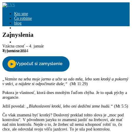
Close
Kto sme
Čo robíme
blog
Zamyslenia
knihy
Zamyslenia
Pridajte sa
Podporte nás
Vzácna cnosť – 4. január
4. januára 2024
Vyberte stranu
„Vezmite na seba moje jarmo a učte sa odo mňa, lebo som krotký a pokorný
v srdci, a nájdete si odpočinutie duše;“
(Mt 11:29)
Pokora je vlastnosť, ktorá dnes mnohým ľuďom chýba. Je to opak pýchy a
arogancie.
Ježiš povedal:
„Blahoslavení krotkí, lebo oni dedičmi zeme budú.“
(Mt 5:5)
Čo však znamená byť krotký? Doslovný preklad tohto slova je „moc pod
kontrolou“. V pôvodnom jazyku to znamená jazdiť na žrebcovi, ale mať
nad ním kontrolu. Nejde o to, že žrebec už nemá schopnosť robiť to, čo
chce, ale odovzdal svoju vôľu jazdcovi. To je sila pod kontrolou.