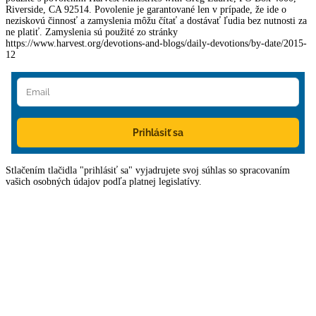
Riverside, CA 92514. Povolenie je garantované len v prípade, že ide o
neziskovú činnosť a zamyslenia môžu čítať a dostávať ľudia bez nutnosti za
ne platiť. Zamyslenia sú použité zo stránky
https://www.harvest.org/devotions-and-blogs/daily-devotions/by-date/2015-
12
Prihlásiť sa
Stlačením tlačidla "prihlásiť sa" vyjadrujete svoj súhlas so spracovaním
vašich osobných údajov podľa platnej legislatívy.