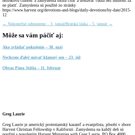
neziskovú činnosť a zamyslenia môžu čítať a dostávať ľudia bez nutnosti za
ne platiť. Zamyslenia sú použité zo stránky
https://www.harvest.org/devotions-and-blogs/daily-devotions/by-date/2015-
12
←
Nekonečné odpustenie – 3. január
Bratská láska – 5. január
→
Môže sa vám páčiť aj:
Ako zvládať pokušenie – 30. máj
Nechcem ďalej snívať klamný sen – 23. júl
Obraz Pána Ježiša – 11. február
Greg Laurie
Greg Laurie je americký protestantský kazateľ a evanjelista, pôsobí v zbore
Harvest Christian Fellowship v Kalifornii. Zamyslenia na každý deň sú
použité s povolením Harvest Ministries with Greg Laurie, PO Box 4000,