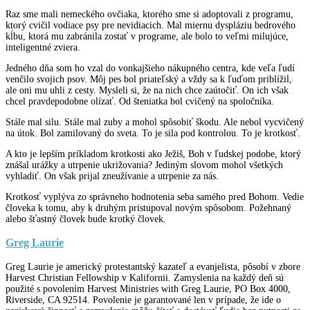
Raz sme mali nemeckého ovčiaka, ktorého sme si adoptovali z programu,
ktorý cvičil vodiace psy pre nevidiacich. Mal miernu dyspláziu bedrového
kĺbu, ktorá mu zabránila zostať v programe, ale bolo to veľmi milujúce,
inteligentné zviera.
Jedného dňa som ho vzal do vonkajšieho nákupného centra, kde veľa ľudí
venčilo svojich psov. Môj pes bol priateľský a vždy sa k ľuďom priblížil,
ale oni mu uhli z cesty. Mysleli si, že na nich chce zaútočiť. On ich však
chcel pravdepodobne olízať. Od šteniatka bol cvičený na spoločníka.
Stále mal silu. Stále mal zuby a mohol spôsobiť škodu. Ale nebol vycvičený
na útok. Bol zamilovaný do sveta. To je sila pod kontrolou. To je krotkosť.
A kto je lepším príkladom krotkosti ako Ježiš, Boh v ľudskej podobe, ktorý
znášal urážky a utrpenie ukrižovania? Jediným slovom mohol všetkých
vyhladiť. On však prijal zneužívanie a utrpenie za nás.
Krotkosť vyplýva zo správneho hodnotenia seba samého pred Bohom. Vedie
človeka k tomu, aby k druhým pristupoval novým spôsobom. Požehnaný
alebo šťastný človek bude krotký človek.
Greg Laurie
Greg Laurie je americký protestantský kazateľ a evanjelista, pôsobí v zbore
Harvest Christian Fellowship v Kalifornii. Zamyslenia na každý deň sú
použité s povolením Harvest Ministries with Greg Laurie, PO Box 4000,
Riverside, CA 92514. Povolenie je garantované len v prípade, že ide o