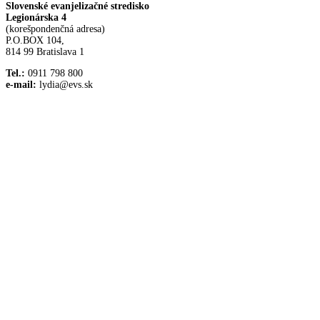
Slovenské evanjelizačné stredisko
Legionárska 4
(korešpondenčná adresa)
P.O.BOX 104,
814 99 Bratislava 1
Tel.:
0911 798 800
e-mail:
lydia@evs.sk
Facebook
Instagram