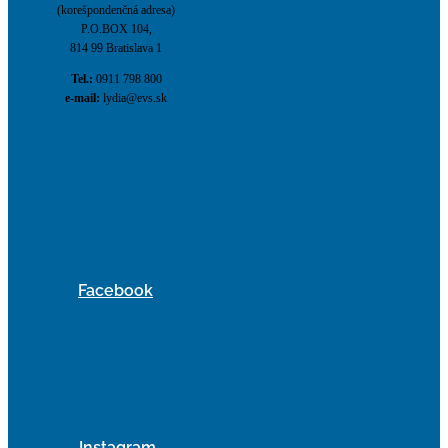
(korešpondenčná adresa)
P.O.BOX 104,
814 99 Bratislava 1
Tel.:
0911 798 800
e-mail:
lydia@evs.sk
Facebook
Instagram