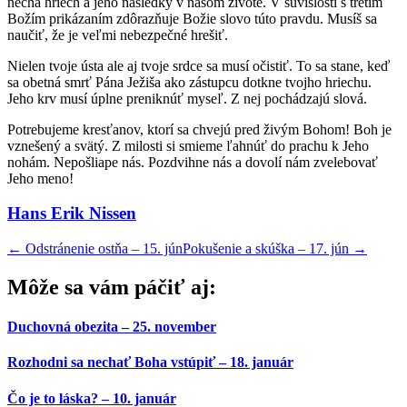
nechá hriech a jeho následky v našom živote. V súvislosti s tretím
Božím prikázaním zdôrazňuje Božie slovo túto pravdu. Musíš sa
naučiť, že je veľmi nebezpečné hrešiť.
Nielen tvoje ústa ale aj tvoje srdce sa musí očistiť. To sa stane, keď
sa obetná smrť Pána Ježiša ako zástupcu dotkne tvojho hriechu.
Jeho krv musí úplne preniknúť myseľ. Z nej pochádzajú slová.
Potrebujeme kresťanov, ktorí sa chvejú pred živým Bohom! Boh je
vznešený a svätý. Z milosti si smieme ľahnúť do prachu k Jeho
nohám. Nepošliape nás. Pozdvihne nás a dovolí nám zvelebovať
Jeho meno!
Hans Erik Nissen
←
Odstránenie ostňa – 15. jún
Pokušenie a skúška – 17. jún
→
Môže sa vám páčiť aj:
Duchovná obezita – 25. november
Rozhodni sa nechať Boha vstúpiť – 18. január
Čo je to láska? – 10. január