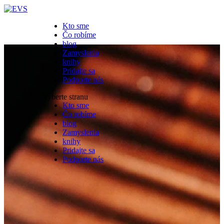
Kto sme
Čo robíme
blog
Zamyslenia
knihy
Pridajte sa
Podporte nás
Vyberte stranu
Kto sme
Čo robíme
blog
Zamyslenia
knihy
Pridajte sa
Podporte nás