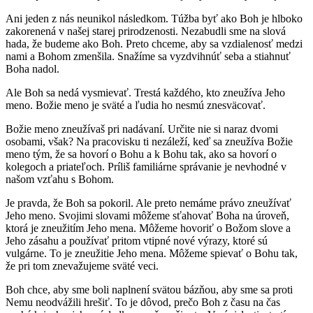
Ani jeden z nás neunikol následkom. Túžba byť ako Boh je hlboko
zakorenená v našej starej prirodzenosti. Nezabudli sme na slová
hada, že budeme ako Boh. Preto chceme, aby sa vzdialenosť medzi
nami a Bohom zmenšila. Snažíme sa vyzdvihnúť seba a stiahnuť
Boha nadol.
Ale Boh sa nedá vysmievať. Trestá každého, kto zneužíva Jeho
meno. Božie meno je sväté a ľudia ho nesmú znesväcovať.
Božie meno zneužívaš pri nadávaní. Určite nie si naraz dvomi
osobami, však? Na pracovisku ti nezáleží, keď sa zneužíva Božie
meno tým, že sa hovorí o Bohu a k Bohu tak, ako sa hovorí o
kolegoch a priateľoch. Príliš familiárne správanie je nevhodné v
našom vzťahu s Bohom.
Je pravda, že Boh sa pokoril. Ale preto nemáme právo zneužívať
Jeho meno. Svojimi slovami môžeme sťahovať Boha na úroveň,
ktorá je zneužitím Jeho mena. Môžeme hovoriť o Božom slove a
Jeho zásahu a používať pritom vtipné nové výrazy, ktoré sú
vulgárne. To je zneužitie Jeho mena. Môžeme spievať o Bohu tak,
že pri tom znevažujeme sväté veci.
Boh chce, aby sme boli naplnení svätou bázňou, aby sme sa proti
Nemu neodvážili hrešiť. To je dôvod, prečo Boh z času na čas