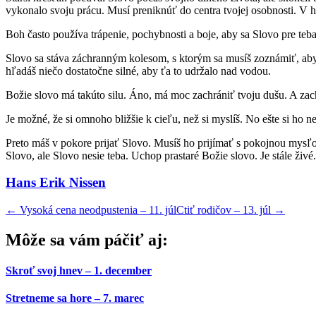
vykonalo svoju prácu. Musí preniknúť do centra tvojej osobnosti. V 
Boh často používa trápenie, pochybnosti a boje, aby sa Slovo pre teb
Slovo sa stáva záchranným kolesom, s ktorým sa musíš zoznámiť, aby s
hľadáš niečo dostatočne silné, aby ťa to udržalo nad vodou.
Božie slovo má takúto silu. Áno, má moc zachrániť tvoju dušu. A zachr
Je možné, že si omnoho bližšie k cieľu, než si myslíš. No ešte si ho n
Preto máš v pokore prijať Slovo. Musíš ho prijímať s pokojnou mysľou.
Slovo, ale Slovo nesie teba. Uchop prastaré Božie slovo. Je stále živé.
Hans Erik Nissen
←
Vysoká cena neodpustenia – 11. júl
Ctiť rodičov – 13. júl
→
Môže sa vám páčiť aj:
Skroť svoj hnev – 1. december
Stretneme sa hore – 7. marec