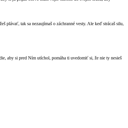
š plávať, tak sa nezaujímaš o záchranné vesty. Ale keď strácaš silu,
ie, aby si pred Ním utíchol, pomáha ti uvedomiť si, že nie ty nesieš