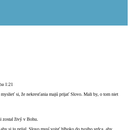
ba 1:21
myslieť si, že nekresťania majú prijať Slovo. Mali by, o tom niet
si zostal živý v Bohu.
aby si ju prijal. Slovo musí vojsť hlboko do tvojho srdca, aby