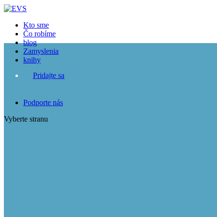
Kto sme
Čo robíme
blog
Zamyslenia
knihy
Pridajte sa
Podporte nás
Vyberte stranu