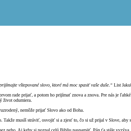
u prijímajte vštepované slovo, ktoré má moc spasiť vaše duše.“
List Jaku
prvom rade prijať, a potom ho prijímať znova a znova. Pre nás je ľahké 
ný život odumiera.
novuzrodený, nemôže prijať Slovo ako od Boha.
Takže musíš stráviť, osvojiť si a zjesť to, čo si už prijal v Slove, aby 
bez neho. Aj keby si poznal celú Bibliu naspamäť, Pán ťa stále vyzýva, 