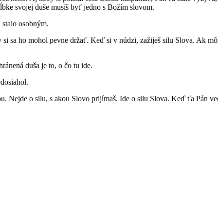
hĺbke svojej duše musíš byť jedno s Božím slovom.
a stalo osobným.
i sa ho mohol pevne držať. Keď si v núdzi, zažiješ silu Slova. Ak môže
ánená duša je to, o čo tu ide.
edosiahol.
 Nejde o silu, s akou Slovo prijímaš. Ide o silu Slova. Keď ťa Pán ved