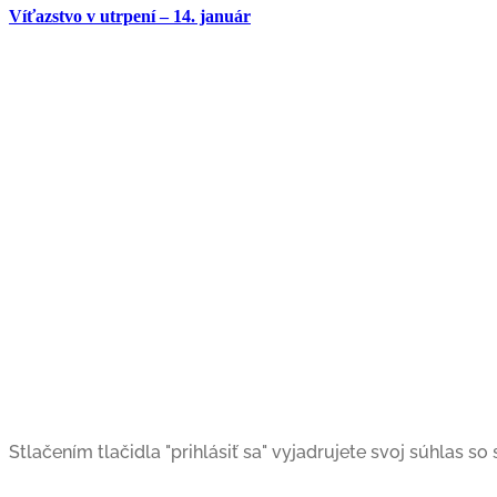
Víťazstvo v utrpení – 14. január
Stlačením tlačidla "prihlásiť sa" vyjadrujete svoj súhlas s