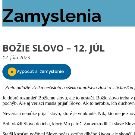
Zamyslenia
BOŽIE SLOVO – 12. JÚL
12. júla 2023
„Preto odložte všetku nečistotu a všetko množstvo zlosti a s tichosťo
Je dobré rozumieť Božiemu slovu, ale to nestačí. Božie slovo treba v 
pochýb. Ale aj veriaci musia prijať Slovo. Ak to nerobia, ich duchov
Neveriaci nemôže prijať slovo, ktoré je vnuknuté. Nik, kto nie je z
Boh vložil Slovo do teba, ktorý Mu patríš. Znovuzrodil ťa skrze Slovo. 
Starší kresťan počúval Slovo počas svojho dlhého života, ale skončil 