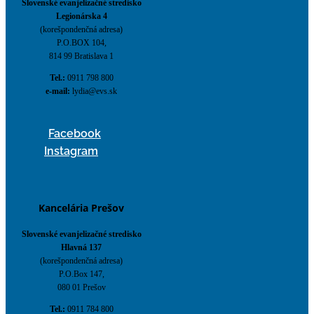
Slovenské evanjelizačné stredisko
Legionárska 4
(korešpondenčná adresa)
P.O.BOX 104,
814 99 Bratislava 1
Tel.:
0911 798 800
e-mail:
lydia@evs.sk
Facebook
Instagram
Kancelária Prešov
Slovenské evanjelizačné stredisko
Hlavná 137
(korešpondenčná adresa)
P.O.Box 147,
080 01 Prešov
Tel.:
0911 784 800