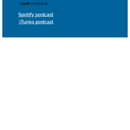
e-mail:
evs@evs.sk
Spotify podcast
iTunes podcast