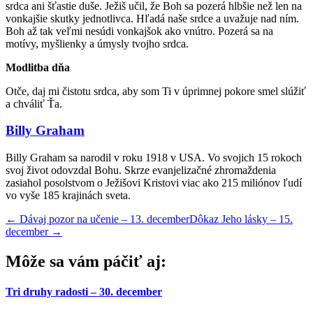
srdca ani šťastie duše. Ježiš učil, že Boh sa pozerá hlbšie než len na
vonkajšie skutky jednotlivca. Hľadá naše srdce a uvažuje nad ním.
Boh až tak veľmi nesúdi vonkajšok ako vnútro. Pozerá sa na
motívy, myšlienky a úmysly tvojho srdca.
Modlitba dňa
Otče, daj mi čistotu srdca, aby som Ti v úprimnej pokore smel slúžiť
a chváliť Ťa.
Billy Graham
Billy Graham sa narodil v roku 1918 v USA. Vo svojich 15 rokoch
svoj život odovzdal Bohu. Skrze evanjelizačné zhromaždenia
zasiahol posolstvom o Ježišovi Kristovi viac ako 215 miliónov ľudí
vo vyše 185 krajinách sveta.
←
Dávaj pozor na učenie – 13. december
Dôkaz Jeho lásky – 15.
december
→
Môže sa vám páčiť aj:
Tri druhy radosti – 30. december