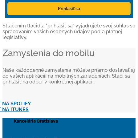
Prihlásiť sa
Stlačením tlačidla "prihlásiť sa" vyjadrujete svoj súhlas so
spracovaním vašich osobných údajov podľa platnej
legislatívy.
Zamyslenia do mobilu
Naše každodenné zamyslenia môžete priamo dostávať aj
do vašich aplikáciíí na mobilných zariadeniach. Stačí sa
prihlásiť na odber v konkrétnej aplikácii.
 NA SPOTIFY
 NA ITUNES
Kancelária Bratislava