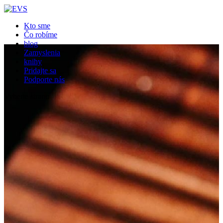
Kto sme
Čo robíme
blog
Zamyslenia
knihy
Pridajte sa
Podporte nás
Vyberte stranu