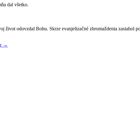
ňa dal všetko.
oj život odovzdal Bohu. Skrze evanjelizačné zhromaždenia zasiahol po
er
→