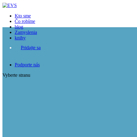
Kto sme
Čo robíme
blog
Zamyslenia
knihy
Pridajte sa
Podporte nás
Vyberte stranu