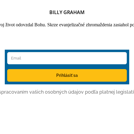
BILLY GRAHAM
oj život odovzdal Bohu. Skrze evanjelizačné zhromaždenia zasiahol po
Prihlásiť sa
o spracovaním vašich osobných údajov podľa platnej legislatí