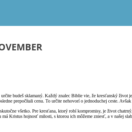
 NOVEMBER
 určite budeš sklamaný. Každý znalec Biblie vie, že kresťanský život j
sledne prepočítali cenu. To určite nehovorí o jednoduchej ceste. Avšak 
skutočne všetko. Pre kresťana, ktorý robí kompromisy, je život chatrný
má Kristus hojnosť milosti, s ktorou ich môžeme zniesť, a v našej slabo