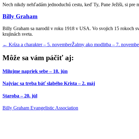
Nech nikdy nehľadám jednoduchú cestu, keď Ty, Pane Ježiši, si pre m
Billy Graham
Billy Graham sa narodil v roku 1918 v USA. Vo svojich 15 rokoch sv
krajinách sveta.
←
Kríza a charakter – 5. november
Žalmy ako modlitba – 7. novemb
Môže sa vám páčiť aj:
Milujme napriek sebe – 18. jún
Najviac sa treba báť slabého Krista – 2. máj
Staroba – 20. júl
Billy Graham Evangelistic Association