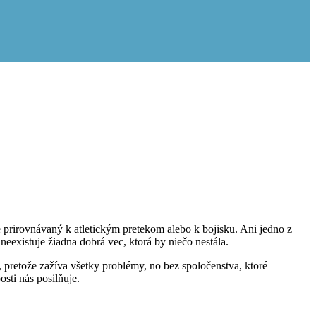
e prirovnávaný k atletickým pretekom alebo k bojisku. Ani jedno z
neexistuje žiadna dobrá vec, ktorá by niečo nestála.
, pretože zažíva všetky problémy, no bez spoločenstva, ktoré
sti nás posilňuje.