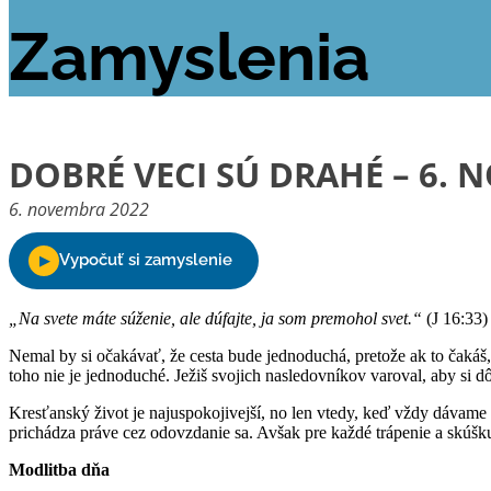
Zamyslenia
DOBRÉ VECI SÚ DRAHÉ – 6.
6. novembra 2022
„Na svete máte súženie, ale dúfajte, ja som premohol svet.“
(J 16:33)
Nemal by si očakávať, že cesta bude jednoduchá, pretože ak to čakáš,
toho nie je jednoduché. Ježiš svojich nasledovníkov varoval, aby si dô
Kresťanský život je najuspokojivejší, no len vtedy, keď vždy dávame 
prichádza práve cez odovzdanie sa. Avšak pre každé trápenie a skúšku 
Modlitba dňa