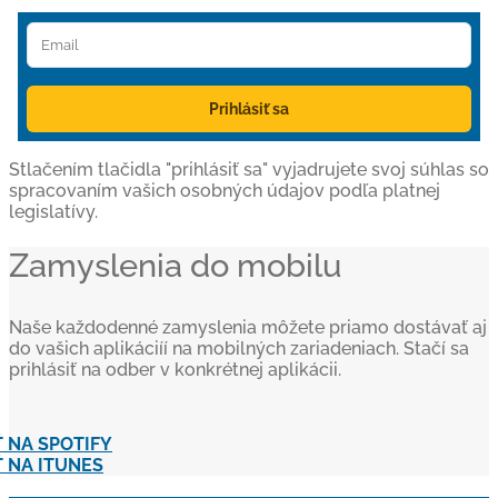
Prihlásiť sa
Stlačením tlačidla "prihlásiť sa" vyjadrujete svoj súhlas so
spracovaním vašich osobných údajov podľa platnej
legislatívy.
Zamyslenia do mobilu
Naše každodenné zamyslenia môžete priamo dostávať aj
do vašich aplikáciíí na mobilných zariadeniach. Stačí sa
prihlásiť na odber v konkrétnej aplikácii.
 NA SPOTIFY
 NA ITUNES