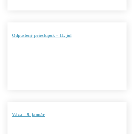
Odpustený priestupok – 11. júl
Váza – 9. január