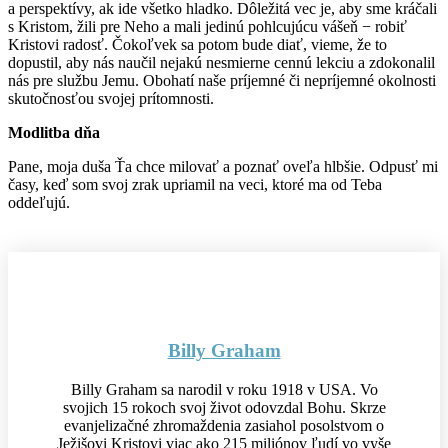
a perspektívy, ak ide všetko hladko. Dôležitá vec je, aby sme kráčali
s Kristom, žili pre Neho a mali jedinú pohlcujúcu vášeň − robiť
Kristovi radosť. Čokoľvek sa potom bude diať, vieme, že to
dopustil, aby nás naučil nejakú nesmierne cennú lekciu a zdokonalil
nás pre službu Jemu. Obohatí naše príjemné či nepríjemné okolnosti
skutočnosťou svojej prítomnosti.
Modlitba dňa
Pane, moja duša Ťa chce milovať a poznať oveľa hlbšie. Odpusť mi
časy, keď som svoj zrak upriamil na veci, ktoré ma od Teba
oddeľujú.
Billy Graham
Billy Graham sa narodil v roku 1918 v USA. Vo
svojich 15 rokoch svoj život odovzdal Bohu. Skrze
evanjelizačné zhromaždenia zasiahol posolstvom o
Ježišovi Kristovi viac ako 215 miliónov ľudí vo vyše