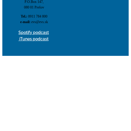
P.O.Box 147,
080 01 Prešov
Tel.:
0911 784 800
e-mail:
evs@evs.sk
Spotify podcast
iTunes podcast