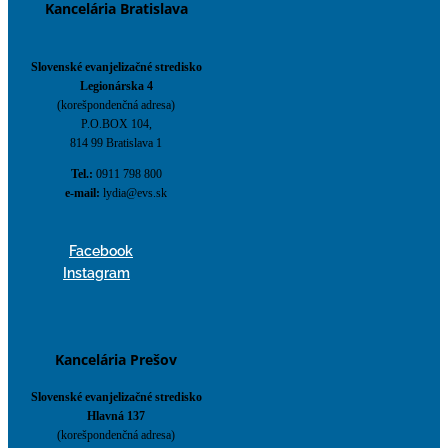
Kancelária Bratislava
Slovenské evanjelizačné stredisko
Legionárska 4
(korešpondenčná adresa)
P.O.BOX 104,
814 99 Bratislava 1
Tel.:
0911 798 800
e-mail:
lydia@evs.sk
Facebook
Instagram
Kancelária Prešov
Slovenské evanjelizačné stredisko
Hlavná 137
(korešpondenčná adresa)