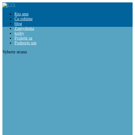
Close
Kto sme
Čo robíme
blog
Zamyslenia
knihy
Pridajte sa
Podporte nás
Vyberte stranu