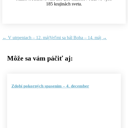
185 krajinách sveta.
←
V utrpeniach – 12. máj
Veľmi sa bál Boha – 14. máj
→
Môže sa vám páčiť aj:
Zdobí pokorných spasením – 4. december