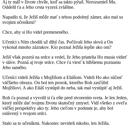
Aj ty máš v živote chvíle, keď sa takto pýtaš. Nerozumieš Mu.
Oddelil ťa a Jeho cesta vyzerá zvláštne.
Napadlo ti, že Ježiš môže mať s tebou podobný zámer, ako mal so
svojimi učeníkmi?
Chce, aby si Ho videl premeneného.
Učeníci s Ním chodili už dlhý čas. Počúvali Jeho slová a On
vykonal mnoho zázrakov. Kto poznal Ježiša lepšie ako oni?
Ježiš však pozerá na srdce a vedel, že Jeho priatelia Ho musia vidieť
v sláve. Pozná aj tvoje srdce. Chce ťa viesť k hlbšiemu poznaniu
Jeho samého.
Učeníci videli Ježiša s Mojžišom a Eliášom. Videli Ho ako súčasť
väčšieho obrazu. On bol ten prorok, ktorého Boh zasľúbil
Mojžišovi. A ako Eliáš vystúpil do neba, tak mal vystúpiť aj Ježiš.
Boh ťa poznal a vyvolil si ťa ešte pred stvorením sveta. Je len Jeden,
ktorý môže dať tvojmu životu skutočný zmysel. Vidí všetko z oveľa
väčšej perspektívy ako ty. Jeho cieľom v podstate je, aby bol
oslávený v tvojom srdci.
Stalo sa to učeníkmi. Nakoniec nevideli nikoho, len Ježiša.