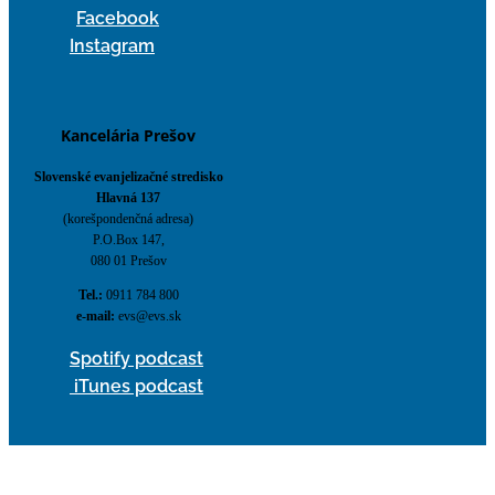
Facebook
Instagram
Kancelária Prešov
Slovenské evanjelizačné stredisko
Hlavná 137
(korešpondenčná adresa)
P.O.Box 147,
080 01 Prešov
Tel.:
0911 784 800
e-mail:
evs@evs.sk
Spotify podcast
iTunes podcast