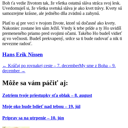
Boh ťa vedie životom tak, že všetka ostatná sláva stráca svoj lesk.
Uvedomuješ si, že všetka svetská sláva je ako kvet trávy. Kvety sú
samozrejme krásne, ale jedného dňa zvädnú a zahynú.
Platí to aj pre veci v tvojom živote, ktoré sú dočasné ako kvety.
Nakoniec zostane len sám Ježiš. Vtedy k tebe príde a ty Ho uvidíš
premeneného priamo pred svojimi očami. Takého Ho budeš vidieť
aj vo večnosti. Budeš prekvapený, srdce sa ti bude radovať a nik ti
nevezme radosť.
Hans Erik Nissen
←
Kráčaj po rovnakej ceste – 7. december
My sme z Boha – 9.
december
→
Môže sa vám páčiť aj:
Zotriem tvoje priestupky sťa oblak – 8. august
Moje oko bude bdieť nad tebou – 19. júl
Priprav sa na utrpenie – 10. jún