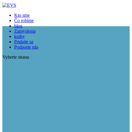
Kto sme
Čo robíme
blog
Zamyslenia
knihy
Pridajte sa
Podporte nás
Vyberte stranu