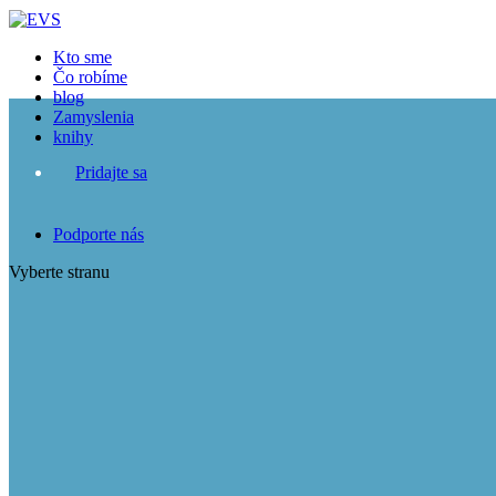
Kto sme
Čo robíme
blog
Zamyslenia
knihy
Pridajte sa
Podporte nás
Vyberte stranu