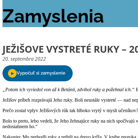
Zamyslenia
JEŽIŠOVE VYSTRETÉ RUKY – 2
20. septembra 2022
„Potom ich vyviedol von až k Betánii, zdvihol ruky a požehnal ich.“
E
Ježišov príbeh rozprávajú Jeho ruky. Boli neustále vystreté — nad n
Prečo zostal vplyv Ježišových rúk tak hlboko vrytý v mysli učeníkov
Bolo to preto, lebo vedeli, že Jeho žehnajúce ruky na nich spočívajú
nedosiahnem ho.“
Nakoniec Mu prebodli ruky a pribili na drevo kríža. V knihe proroka 