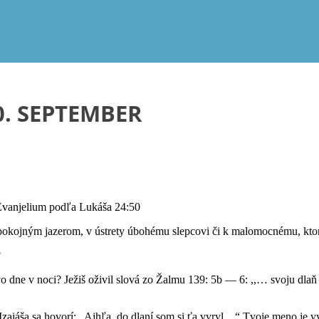
0. SEPTEMBER
vanjelium podľa Lukáša 24:50
epokojným jazerom, v ústrety úbohému slepcovi či k malomocnému, ktor
?
 vo dne v noci? Ježiš oživil slová zo Žalmu 139: 5b — 6: ,,… svoju dl
Izaiáša sa hovorí: „Ajhľa, do dlaní som si ťa vyryl…“ Tvoje meno je vy