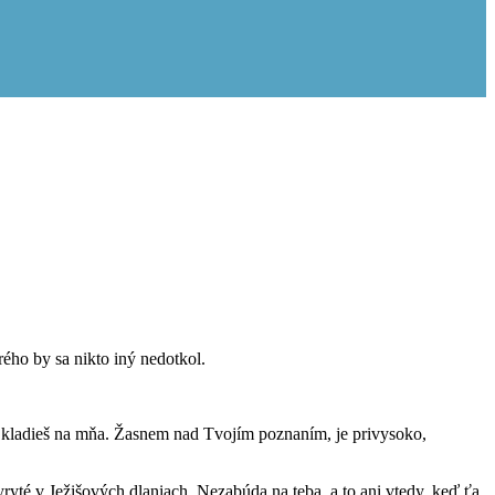
ého by sa nikto iný nedotkol.
aň kladieš na mňa. Žasnem nad Tvojím poznaním, je privysoko,
ryté v Ježišových dlaniach. Nezabúda na teba, a to ani vtedy, keď ťa