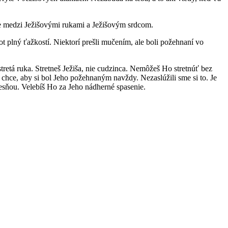
enie medzi Ježišovými rukami a Ježišovým srdcom.
vot plný ťažkostí. Niektorí prešli mučením, ale boli požehnaní vo
stretá ruka. Stretneš Ježiša, nie cudzinca. Nemôžeš Ho stretnúť bez
n chce, aby si bol Jeho požehnaným navždy. Nezaslúžili sme si to. Je
esňou. Velebíš Ho za Jeho nádherné spasenie.