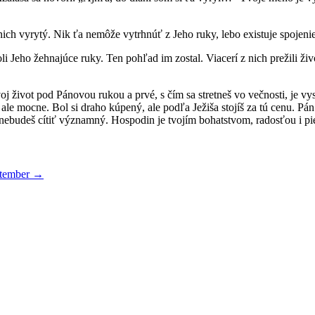
 v nich vyrytý. Nik ťa nemôže vytrhnúť z Jeho ruky, lebo existuje spoj
oli Jeho žehnajúce ruky. Ten pohľad im zostal. Viacerí z nich prežili ži
voj život pod Pánovou rukou a prvé, s čím sa stretneš vo večnosti, je vy
 ale mocne. Bol si draho kúpený, ale podľa Ježiša stojíš za tú cenu. Pá
nebudeš cítiť významný. Hospodin je tvojím bohatstvom, radosťou i pi
ptember
→