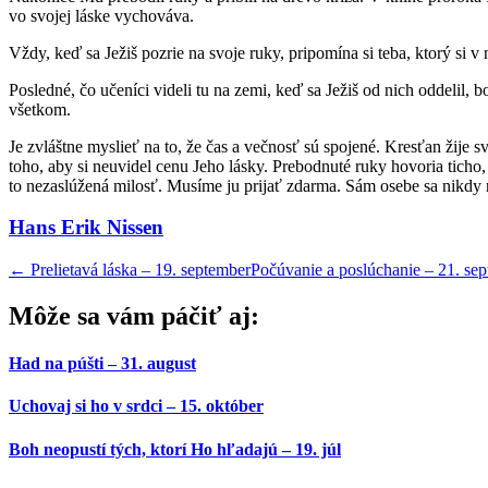
vo svojej láske vychováva.
Vždy, keď sa Ježiš pozrie na svoje ruky, pripomína si teba, ktorý si
Posledné, čo učeníci videli tu na zemi, keď sa Ježiš od nich oddelil, b
všetkom.
Je zvláštne myslieť na to, že čas a večnosť sú spojené. Kresťan žije s
toho, aby si neuvidel cenu Jeho lásky. Prebodnuté ruky hovoria ticho,
to nezaslúžená milosť. Musíme ju prijať zdarma. Sám osebe sa nikdy 
Hans Erik Nissen
←
Prelietavá láska – 19. september
Počúvanie a poslúchanie – 21. se
Môže sa vám páčiť aj:
Had na púšti – 31. august
Uchovaj si ho v srdci – 15. október
Boh neopustí tých, ktorí Ho hľadajú – 19. júl