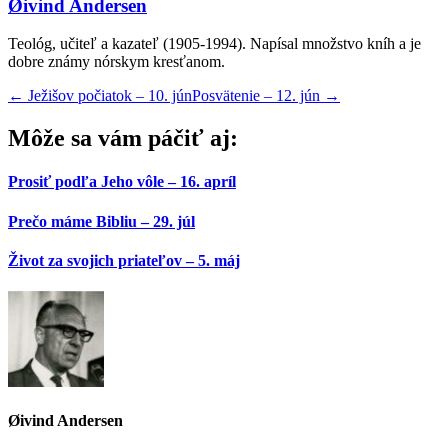
Øivind Andersen
Teológ, učiteľ a kazateľ (1905-1994). Napísal množstvo kníh a je
dobre známy nórskym kresťanom.
←
Ježišov počiatok – 10. jún
Posvätenie – 12. jún
→
Môže sa vám páčiť aj:
Prosiť podľa Jeho vôle – 16. apríl
Prečo máme Bibliu – 29. júl
Život za svojich priateľov – 5. máj
Øivind Andersen