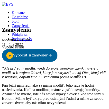
Close
Kto sme
Čo robíme
blog
Zamyslenia
Zamyslenia
knihy
Pridajte sa
Podporte nás
Modlitba – 11. jún
11. júna 2022
Vyberte stranu
“Ale keď sa ty modlíš, vojdi do svojej komôrky, zamkni dvere a
modli sa k svojmu Otcovi, ktorý je v skrytosti, a tvoj Otec, ktorý vidí
v skrytosti, odplatí tebe.”
Evanjelium podľa Matúša 6:6
Pán Ježiš nám radí, ako sa máme modliť. Jeho rada je hodná
nasledovania. Keď sa modlíme, máme vojsť do svojej komôrky.
Znamená to miesto, kde nás nevidí nijaký človek a kde sme sami s
Bohom. Máme byť ukrytí pred ostatnými ľuďmi a máme za sebou
zatvoriť dvere, aby nás nikto nevyrušoval.