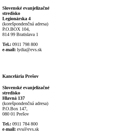
Slovenské evanjelizačné
stredisko
Legionárska 4
(korešpondenčná adresa)
P.O.BOX 104,
814 99 Bratislava 1
Tel.:
0911 798 800
e-mail:
lydia@evs.sk
Facebook
Instagram
Kancelária Prešov
Slovenské evanjelizačné
stredisko
Hlavná 137
(korešpondenčná adresa)
P.O.Box 147,
080 01 Prešov
Tel.:
0911 784 800
e-mail:
evs@evs.sk