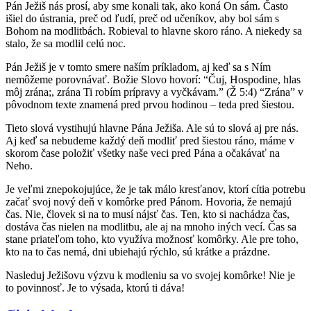
Pán Ježiš nás prosí, aby sme konali tak, ako koná On sám. Často
išiel do ústrania, preč od ľudí, preč od učeníkov, aby bol sám s
Bohom na modlitbách. Robieval to hlavne skoro ráno. A niekedy sa
stalo, že sa modlil celú noc.
Pán Ježiš je v tomto smere naším príkladom, aj keď sa s Ním
nemôžeme porovnávať. Božie Slovo hovorí: “Čuj, Hospodine, hlas
môj zrána;, zrána Ti robím prípravy a vyčkávam.” (Ž 5:4) “Zrána” v
pôvodnom texte znamená pred prvou hodinou – teda pred šiestou.
Tieto slová vystihujú hlavne Pána Ježiša. Ale sú to slová aj pre nás.
Aj keď sa nebudeme každý deň modliť pred šiestou ráno, máme v
skorom čase položiť všetky naše veci pred Pána a očakávať na
Neho.
Je veľmi znepokojujúce, že je tak málo kresťanov, ktorí cítia potrebu
začať svoj nový deň v komôrke pred Pánom. Hovoria, že nemajú
čas. Nie, človek si na to musí nájsť čas. Ten, kto si nachádza čas,
dostáva čas nielen na modlitbu, ale aj na mnoho iných vecí. Čas sa
stane priateľom toho, kto využíva možnosť komôrky. Ale pre toho,
kto na to čas nemá, dni ubiehajú rýchlo, sú krátke a prázdne.
Nasleduj Ježišovu výzvu k modleniu sa vo svojej komôrke! Nie je
to povinnosť. Je to výsada, ktorú ti dáva!