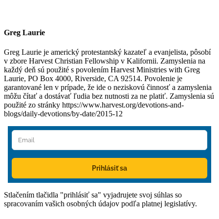
Greg Laurie
Greg Laurie je americký protestantský kazateľ a evanjelista, pôsobí
v zbore Harvest Christian Fellowship v Kalifornii. Zamyslenia na
každý deň sú použité s povolením Harvest Ministries with Greg
Laurie, PO Box 4000, Riverside, CA 92514. Povolenie je
garantované len v prípade, že ide o neziskovú činnosť a zamyslenia
môžu čítať a dostávať ľudia bez nutnosti za ne platiť. Zamyslenia sú
použité zo stránky https://www.harvest.org/devotions-and-
blogs/daily-devotions/by-date/2015-12
Prihlásiť sa
Stlačením tlačidla "prihlásiť sa" vyjadrujete svoj súhlas so
spracovaním vašich osobných údajov podľa platnej legislatívy.