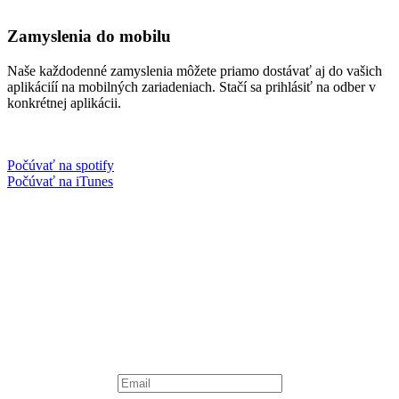
Zamyslenia do mobilu
Naše každodenné zamyslenia môžete priamo dostávať aj do vašich
aplikáciíí na mobilných zariadeniach. Stačí sa prihlásiť na odber v
konkrétnej aplikácii.
Počúvať na spotify
Počúvať na iTunes
Facebook
Instagram
Spotify podcast
iTunes podcast