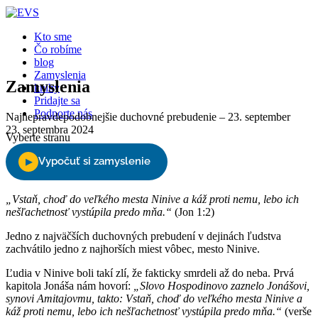
Kto sme
Čo robíme
blog
Zamyslenia
Zamyslenia
knihy
Pridajte sa
Podporte nás
Najnepravdepodobnejšie duchovné prebudenie – 23. september
23. septembra 2024
Vyberte stranu
„Vstaň, choď do veľkého mesta Ninive a káž proti nemu, lebo ich
nešľachetnosť vystúpila predo mňa.“
(Jon 1:2)
Jedno z najväčších duchovných prebudení v dejinách ľudstva
zachvátilo jedno z najhorších miest vôbec, mesto Ninive.
Ľudia v Ninive boli takí zlí, že fakticky smrdeli až do neba. Prvá
kapitola Jonáša nám hovorí:
„Slovo Hospodinovo zaznelo Jonášovi,
synovi Amitajovmu, takto: Vstaň, choď do veľkého mesta Ninive a
káž proti nemu, lebo ich nešľachetnosť vystúpila predo mňa.“
(verše