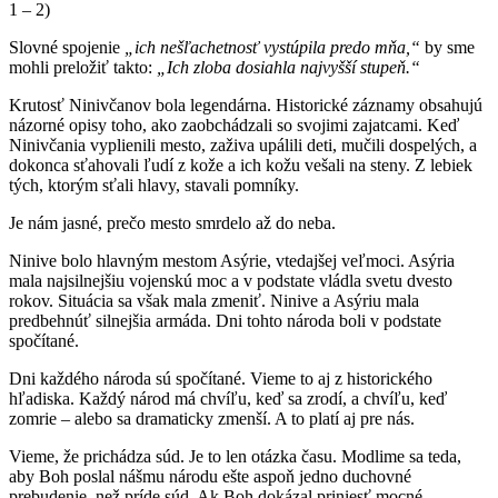
1 – 2)
Slovné spojenie
„ich nešľachetnosť vystúpila predo mňa,“
by sme
mohli preložiť takto:
„Ich zloba dosiahla najvyšší stupeň.“
Krutosť Ninivčanov bola legendárna. Historické záznamy obsahujú
názorné opisy toho, ako zaobchádzali so svojimi zajatcami. Keď
Ninivčania vyplienili mesto, zaživa upálili deti, mučili dospelých, a
dokonca sťahovali ľudí z kože a ich kožu vešali na steny. Z lebiek
tých, ktorým sťali hlavy, stavali pomníky.
Je nám jasné, prečo mesto smrdelo až do neba.
Ninive bolo hlavným mestom Asýrie, vtedajšej veľmoci. Asýria
mala najsilnejšiu vojenskú moc a v podstate vládla svetu dvesto
rokov. Situácia sa však mala zmeniť. Ninive a Asýriu mala
predbehnúť silnejšia armáda. Dni tohto národa boli v podstate
spočítané.
Dni každého národa sú spočítané. Vieme to aj z historického
hľadiska. Každý národ má chvíľu, keď sa zrodí, a chvíľu, keď
zomrie – alebo sa dramaticky zmenší. A to platí aj pre nás.
Vieme, že prichádza súd. Je to len otázka času. Modlime sa teda,
aby Boh poslal nášmu národu ešte aspoň jedno duchovné
prebudenie, než príde súd. Ak Boh dokázal priniesť mocné