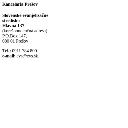
Kancelária Prešov
Slovenské evanjelizačné
stredisko
Hlavná 137
(korešpondenčná adresa)
P.O.Box 147,
080 01 Prešov
Tel.:
0911 784 800
e-mail:
evs@evs.sk
Spotify podcast
iTunes podcast