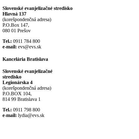
Slovenské evanjelizačné stredisko
Hlavná 137
(korešpondenčná adresa)
P.O.Box 147,
080 01 Prešov
Tel.:
0911 784 800
e-mail:
evs@evs.sk
Kancelária Bratislava
Slovenské evanjelizačné
stredisko
Legionárska 4
(korešpondenčná adresa)
P.O.BOX 104,
814 99 Bratislava 1
Tel.:
0911 798 800
e-mail:
lydia@evs.sk
Facebook
Instagram