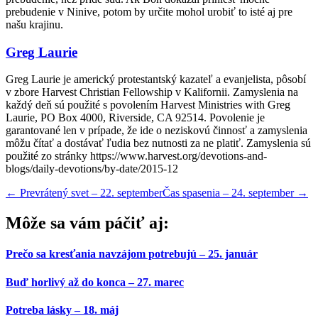
prebudenie v Ninive, potom by určite mohol urobiť to isté aj pre
našu krajinu.
Greg Laurie
Greg Laurie je americký protestantský kazateľ a evanjelista, pôsobí
v zbore Harvest Christian Fellowship v Kalifornii. Zamyslenia na
každý deň sú použité s povolením Harvest Ministries with Greg
Laurie, PO Box 4000, Riverside, CA 92514. Povolenie je
garantované len v prípade, že ide o neziskovú činnosť a zamyslenia
môžu čítať a dostávať ľudia bez nutnosti za ne platiť. Zamyslenia sú
použité zo stránky https://www.harvest.org/devotions-and-
blogs/daily-devotions/by-date/2015-12
←
Prevrátený svet – 22. september
Čas spasenia – 24. september
→
Môže sa vám páčiť aj:
Prečo sa kresťania navzájom potrebujú – 25. január
Buď horlivý až do konca – 27. marec
Potreba lásky – 18. máj