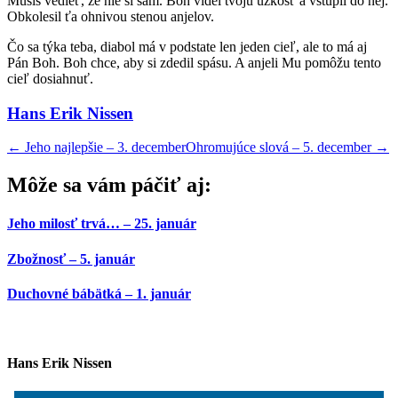
Musíš vedieť, že nie si sám. Boh videl tvoju úzkosť a vstúpil do nej.
Obkolesil ťa ohnivou stenou anjelov.
Čo sa týka teba, diabol má v podstate len jeden cieľ, ale to má aj
Pán Boh. Boh chce, aby si zdedil spásu. A anjeli Mu pomôžu tento
cieľ dosiahnuť.
Hans Erik Nissen
←
Jeho najlepšie – 3. december
Ohromujúce slová – 5. december
→
Môže sa vám páčiť aj:
Jeho milosť trvá… – 25. január
Zbožnosť – 5. január
Duchovné bábätká – 1. január
Hans Erik Nissen