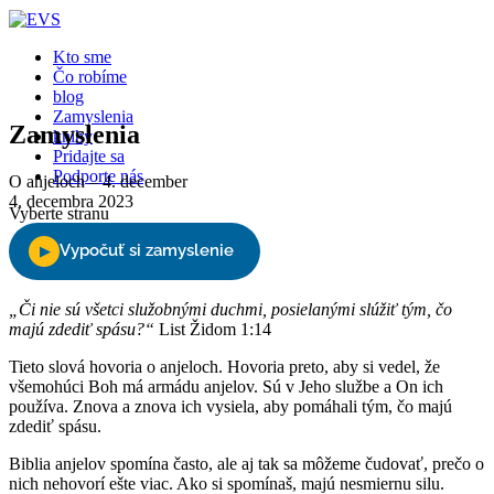
Close
Kto sme
Čo robíme
blog
Zamyslenia
Zamyslenia
knihy
Pridajte sa
Podporte nás
O anjeloch – 4. december
4. decembra 2023
Vyberte stranu
„Či nie sú všetci služobnými duchmi, posielanými slúžiť tým, čo
majú zdediť spásu?“
List Židom 1:14
Tieto slová hovoria o anjeloch. Hovoria preto, aby si vedel, že
všemohúci Boh má armádu anjelov. Sú v Jeho službe a On ich
používa. Znova a znova ich vysiela, aby pomáhali tým, čo majú
zdediť spásu.
Biblia anjelov spomína často, ale aj tak sa môžeme čudovať, prečo o
nich nehovorí ešte viac. Ako si spomínaš, majú nesmiernu silu.