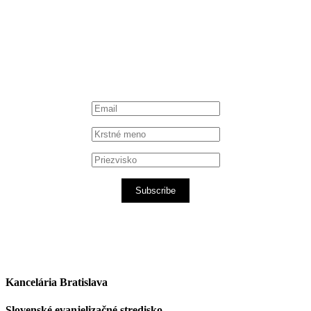
Spotify podcast
iTunes podcast
Subscribe
Kancelária Bratislava
Slovenské evanjelizačné stredisko