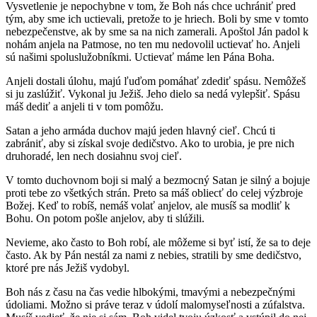
Vysvetlenie je nepochybne v tom, že Boh nás chce uchrániť pred
tým, aby sme ich uctievali, pretože to je hriech. Boli by sme v tomto
nebezpečenstve, ak by sme sa na nich zamerali. Apoštol Ján padol k
nohám anjela na Patmose, no ten mu nedovolil uctievať ho. Anjeli
sú našimi spoluslužobníkmi. Uctievať máme len Pána Boha.
Anjeli dostali úlohu, majú ľuďom pomáhať zdediť spásu. Nemôžeš
si ju zaslúžiť. Vykonal ju Ježiš. Jeho dielo sa nedá vylepšiť. Spásu
máš dediť a anjeli ti v tom pomôžu.
Satan a jeho armáda duchov majú jeden hlavný cieľ. Chcú ti
zabrániť, aby si získal svoje dedičstvo. Ako to urobia, je pre nich
druhoradé, len nech dosiahnu svoj cieľ.
V tomto duchovnom boji si malý a bezmocný Satan je silný a bojuje
proti tebe zo všetkých strán. Preto sa máš obliecť do celej výzbroje
Božej. Keď to robíš, nemáš volať anjelov, ale musíš sa modliť k
Bohu. On potom pošle anjelov, aby ti slúžili.
Nevieme, ako často to Boh robí, ale môžeme si byť istí, že sa to deje
často. Ak by Pán nestál za nami z nebies, stratili by sme dedičstvo,
ktoré pre nás Ježiš vydobyl.
Boh nás z času na čas vedie hlbokými, tmavými a nebezpečnými
údoliami. Možno si práve teraz v údolí malomyseľnosti a zúfalstva.