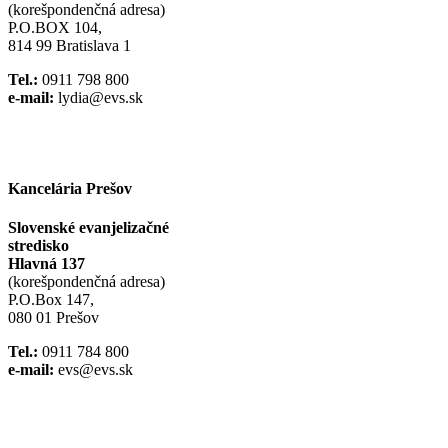
(korešpondenčná adresa)
P.O.BOX 104,
814 99 Bratislava 1
Tel.:
0911 798 800
e-mail:
lydia@evs.sk
Facebook
Instagram
Kancelária Prešov
Slovenské evanjelizačné
stredisko
Hlavná 137
(korešpondenčná adresa)
P.O.Box 147,
080 01 Prešov
Tel.:
0911 784 800
e-mail:
evs@evs.sk
Spotify podcast
iTunes podcast