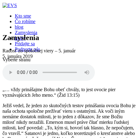
Kto sme
Čo robíme
blog
Zamyslenia
Zamyslenia
knihy
Pridajte sa
Podporte nás
Radosť zo spoločnej viery – 5. január
5. januára 2019
Vyberte stranu
„… vždy prinášajme Bohu obeť chvály, to jest ovocie pier
vyznávajúcich Jeho meno.“ (Žid 13:15)
Ježiš vedel, že jeden zo skutočných testov prinášania ovocia Bohu je
naša ochota spoločne prežívať vieru s ostatnými. Ak voči iným
nemáme dostatok milosti, je to jeden z dôkazov, že sme Božiu
milosť nikdy nezažili. Emerson musel práve čítať mierku ľudskej
milosti, keď povedal: „To, kým si, hovorí tak hlasno, že nepočujem,
čo vravíš.“ Satanovi je jedno, koľko teoretizuješ o kresťanstve alebo