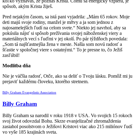
koľko vyznávaš, že poznáš Krista. Čomu sa energicky vzpiera, je
spôsob, akým Krista žiješ.
Pred nejakým časom, sa istá pani vyjadrila: „Mám 65 rokov. Moje
deti majú svoje rodiny, manžel je mŕtvy a ja som jednou z
najosamelejších ľudí na celom svete.“ Niekto jej navrhol, aby sa
pokúsila nájsť si spôsob prežívania svojej náboženskej viery a
materiálnych vecí s ľuďmi v jej okolí. Po pár týždňoch povedala:
„Som tá najšťastnejšia žena v meste. Našla som novú radosť a
šťastie v spoločnej viere s ostatnými.“ To je presne to, čo Ježiš
zasľúbil!
Modlitba dňa
Nie je väčšia radosť, Otče, ako sa deliť o Tvoju lásku. Pomôž mi ju
prejaviť každému človeku, ktorého stretnem.
Billy Graham Evangelistic Association
Billy Graham
Billy Graham sa narodil v roku 1918 v USA. Vo svojich 15 rokoch
svoj život odovzdal Bohu. Skrze evanjelizačné zhromaždenia
zasiahol posolstvom o Ježišovi Kristovi viac ako 215 miliónov ľudí
vo vyše 185 krajinách sveta.