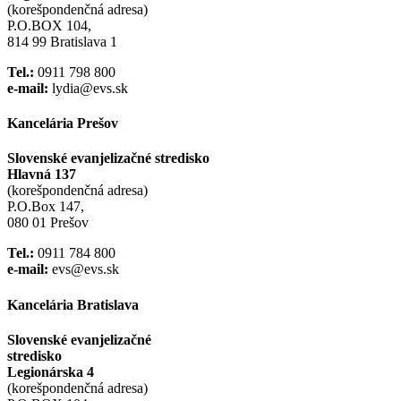
(korešpondenčná adresa)
P.O.BOX 104,
814 99 Bratislava 1
Tel.:
0911 798 800
e-mail:
lydia@evs.sk
Kancelária Prešov
Slovenské evanjelizačné stredisko
Hlavná 137
(korešpondenčná adresa)
P.O.Box 147,
080 01 Prešov
Tel.:
0911 784 800
e-mail:
evs@evs.sk
Kancelária Bratislava
Slovenské evanjelizačné
stredisko
Legionárska 4
(korešpondenčná adresa)