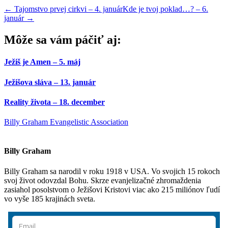
←
Tajomstvo prvej cirkvi – 4. január
Kde je tvoj poklad…? – 6.
január
→
Môže sa vám páčiť aj:
Ježiš je Amen – 5. máj
Ježišova sláva – 13. január
Reality života – 18. december
Billy Graham Evangelistic Association
Billy Graham
Billy Graham sa narodil v roku 1918 v USA. Vo svojich 15 rokoch
svoj život odovzdal Bohu. Skrze evanjelizačné zhromaždenia
zasiahol posolstvom o Ježišovi Kristovi viac ako 215 miliónov ľudí
vo vyše 185 krajinách sveta.