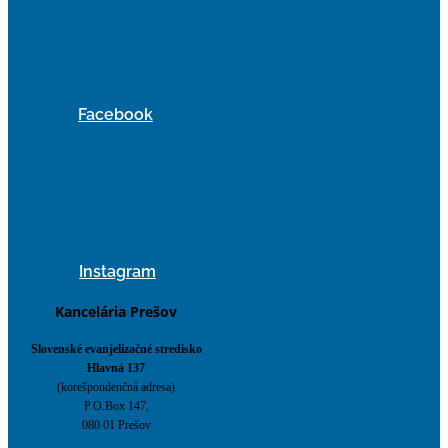
Facebook
Instagram
Kancelária Prešov
Slovenské evanjelizačné stredisko
Hlavná 137
(korešpondenčná adresa)
P.O.Box 147,
080 01 Prešov