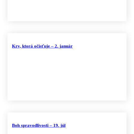
Krv, ktorá očisťuje – 2. január
Boh spravodlivosti – 19. júl