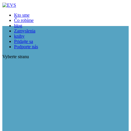
Kto sme
Čo robíme
blog
Zamyslenia
knihy
Pridajte sa
Podporte nás
Vyberte stranu