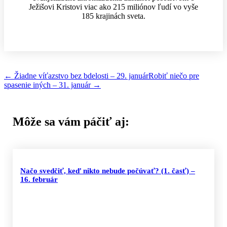
Ježišovi Kristovi viac ako 215 miliónov ľudí vo vyše
185 krajinách sveta.
←
Žiadne víťazstvo bez bdelosti – 29. január
Robiť niečo pre
spasenie iných – 31. január
→
Môže sa vám páčiť aj:
Načo svedčiť, keď nikto nebude počúvať? (1. časť) –
16. február