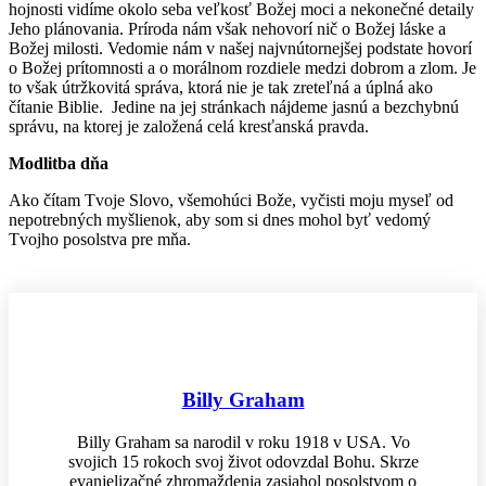
hojnosti vidíme okolo seba veľkosť Božej moci a nekonečné detaily
Jeho plánovania. Príroda nám však nehovorí nič o Božej láske a
Božej milosti. Vedomie nám v našej najvnútornejšej podstate hovorí
o Božej prítomnosti a o morálnom rozdiele medzi dobrom a zlom. Je
to však útržkovitá správa, ktorá nie je tak zreteľná a úplná ako
čítanie Biblie. Jedine na jej stránkach nájdeme jasnú a bezchybnú
správu, na ktorej je založená celá kresťanská pravda.
Modlitba dňa
Ako čítam Tvoje Slovo, všemohúci Bože, vyčisti moju myseľ od
nepotrebných myšlienok, aby som si dnes mohol byť vedomý
Tvojho posolstva pre mňa.
Billy Graham
Billy Graham sa narodil v roku 1918 v USA. Vo
svojich 15 rokoch svoj život odovzdal Bohu. Skrze
evanjelizačné zhromaždenia zasiahol posolstvom o