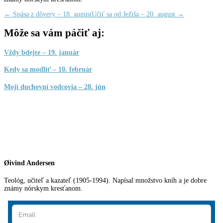
←
Spása z dôvery – 18. august
Učiť sa od Ježiša – 20. august
→
Môže sa vám páčiť aj:
Vždy bdejte – 19. január
Kedy sa modliť – 10. február
Moji duchovní vodcovia – 28. jún
Øivind Andersen
Teológ, učiteľ a kazateľ (1905-1994). Napísal množstvo kníh a je dobre
známy nórskym kresťanom.