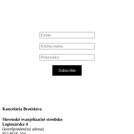
Subscribe
Kancelária Bratislava
Slovenské evanjelizačné stredisko
Legionárska 4
(korešpondenčná adresa)
P.O.BOX 104,