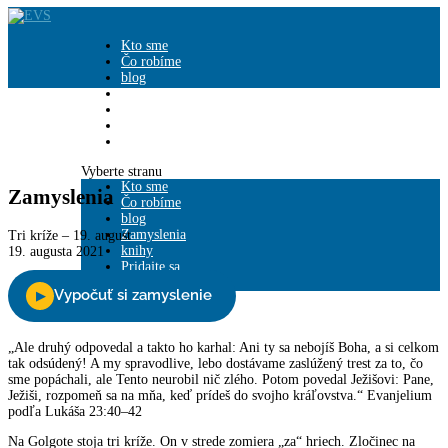
Close
Kto sme
Čo robíme
blog
Zamyslenia
knihy
Pridajte sa
Podporte nás
Vyberte stranu
Kto sme
Zamyslenia
Čo robíme
blog
Zamyslenia
Tri kríže – 19. august
knihy
19. augusta 2021
Pridajte sa
Podporte nás
„Ale druhý odpovedal a takto ho karhal: Ani ty sa nebojíš Boha, a si celkom
tak odsúdený! A my spravodlive, lebo dostávame zaslúžený trest za to, čo
sme popáchali, ale Tento neurobil nič zlého. Potom povedal Ježišovi: Pane,
Ježiši, rozpomeň sa na mňa, keď prídeš do svojho kráľovstva.“ Evanjelium
podľa Lukáša 23:40–42
Na Golgote stoja tri kríže. On v strede zomiera „za“ hriech. Zločinec na