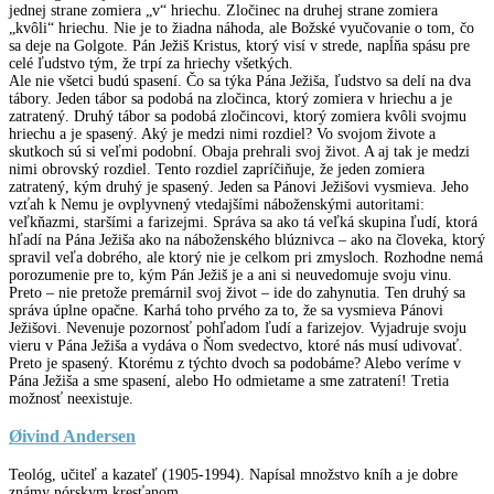
jednej strane zomiera „v“ hriechu. Zločinec na druhej strane zomiera
„kvôli“ hriechu. Nie je to žiadna náhoda, ale Božské vyučovanie o tom, čo
sa deje na Golgote. Pán Ježiš Kristus, ktorý visí v strede, napĺňa spásu pre
celé ľudstvo tým, že trpí za hriechy všetkých.
Ale nie všetci budú spasení. Čo sa týka Pána Ježiša, ľudstvo sa delí na dva
tábory. Jeden tábor sa podobá na zločinca, ktorý zomiera v hriechu a je
zatratený. Druhý tábor sa podobá zločincovi, ktorý zomiera kvôli svojmu
hriechu a je spasený. Aký je medzi nimi rozdiel? Vo svojom živote a
skutkoch sú si veľmi podobní. Obaja prehrali svoj život. A aj tak je medzi
nimi obrovský rozdiel. Tento rozdiel zapríčiňuje, že jeden zomiera
zatratený, kým druhý je spasený. Jeden sa Pánovi Ježišovi vysmieva. Jeho
vzťah k Nemu je ovplyvnený vtedajšími náboženskými autoritami:
veľkňazmi, staršími a farizejmi. Správa sa ako tá veľká skupina ľudí, ktorá
hľadí na Pána Ježiša ako na náboženského blúznivca – ako na človeka, ktorý
spravil veľa dobrého, ale ktorý nie je celkom pri zmysloch. Rozhodne nemá
porozumenie pre to, kým Pán Ježiš je a ani si neuvedomuje svoju vinu.
Preto – nie pretože premárnil svoj život – ide do zahynutia. Ten druhý sa
správa úplne opačne. Karhá toho prvého za to, že sa vysmieva Pánovi
Ježišovi. Nevenuje pozornosť pohľadom ľudí a farizejov. Vyjadruje svoju
vieru v Pána Ježiša a vydáva o Ňom svedectvo, ktoré nás musí udivovať.
Preto je spasený. Ktorému z týchto dvoch sa podobáme? Alebo veríme v
Pána Ježiša a sme spasení, alebo Ho odmietame a sme zatratení! Tretia
možnosť neexistuje.
Øivind Andersen
Teológ, učiteľ a kazateľ (1905-1994). Napísal množstvo kníh a je dobre
známy nórskym kresťanom.