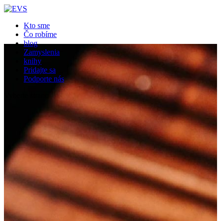
Kto sme
Čo robíme
blog
Zamyslenia
knihy
Pridajte sa
Podporte nás
Vyberte stranu