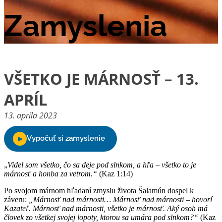
Zamyslenia
VŠETKO JE MÁRNOSŤ – 13.
APRÍL
13. apríla 2023
„
Videl som všetko, čo sa deje pod slnkom, a hľa – všetko to je
márnosť a honba za vetrom.“
(Kaz 1:14)
Po svojom márnom hľadaní zmyslu života Šalamún dospel k
záveru:
„Márnosť nad márnosti… Márnosť nad márnosti – hovorí
Kazateľ. Márnosť nad márnosti, všetko je márnosť. Aký osoh má
človek zo všetkej svojej lopoty, ktorou sa umára pod slnkom?“
(Kaz