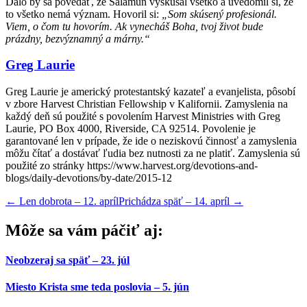
Dalo by sa povedať, že Šalamún vyskúšal všetko a uvedomil si, že
to všetko nemá význam. Hovoril si:
„Som skúsený profesionál.
Viem, o čom tu hovorím. Ak vynecháš Boha, tvoj život bude
prázdny, bezvýznamný a márny.“
Greg Laurie
Greg Laurie je americký protestantský kazateľ a evanjelista, pôsobí
v zbore Harvest Christian Fellowship v Kalifornii. Zamyslenia na
každý deň sú použité s povolením Harvest Ministries with Greg
Laurie, PO Box 4000, Riverside, CA 92514. Povolenie je
garantované len v prípade, že ide o neziskovú činnosť a zamyslenia
môžu čítať a dostávať ľudia bez nutnosti za ne platiť. Zamyslenia sú
použité zo stránky https://www.harvest.org/devotions-and-
blogs/daily-devotions/by-date/2015-12
←
Len dobrota – 12. apríl
Prichádza späť – 14. apríl
→
Môže sa vám páčiť aj:
Neobzeraj sa späť – 23. júl
Miesto Krista sme teda poslovia – 5. jún