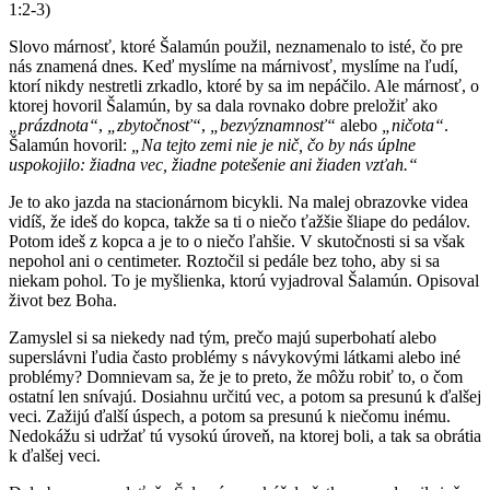
1:2-3)
Slovo márnosť, ktoré Šalamún použil, neznamenalo to isté, čo pre
nás znamená dnes. Keď myslíme na márnivosť, myslíme na ľudí,
ktorí nikdy nestretli zrkadlo, ktoré by sa im nepáčilo. Ale márnosť, o
ktorej hovoril Šalamún, by sa dala rovnako dobre preložiť ako
„prázdnota“
,
„zbytočnosť“
,
„bezvýznamnosť“
alebo
„ničota“
.
Šalamún hovoril:
„Na tejto zemi nie je nič, čo by nás úplne
uspokojilo: žiadna vec, žiadne potešenie ani žiaden vzťah.“
Je to ako jazda na stacionárnom bicykli. Na malej obrazovke videa
vidíš, že ideš do kopca, takže sa ti o niečo ťažšie šliape do pedálov.
Potom ideš z kopca a je to o niečo ľahšie. V skutočnosti si sa však
nepohol ani o centimeter. Roztočil si pedále bez toho, aby si sa
niekam pohol. To je myšlienka, ktorú vyjadroval Šalamún. Opisoval
život bez Boha.
Zamyslel si sa niekedy nad tým, prečo majú superbohatí alebo
superslávni ľudia často problémy s návykovými látkami alebo iné
problémy? Domnievam sa, že je to preto, že môžu robiť to, o čom
ostatní len snívajú. Dosiahnu určitú vec, a potom sa presunú k ďalšej
veci. Zažijú ďalší úspech, a potom sa presunú k niečomu inému.
Nedokážu si udržať tú vysokú úroveň, na ktorej boli, a tak sa obrátia
k ďalšej veci.