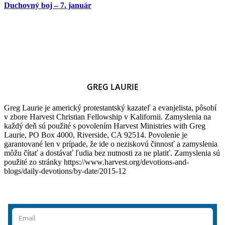
Duchovný boj – 7. január
GREG LAURIE
Greg Laurie je americký protestantský kazateľ a evanjelista, pôsobí
v zbore Harvest Christian Fellowship v Kalifornii. Zamyslenia na
každý deň sú použité s povolením Harvest Ministries with Greg
Laurie, PO Box 4000, Riverside, CA 92514. Povolenie je
garantované len v prípade, že ide o neziskovú činnosť a zamyslenia
môžu čítať a dostávať ľudia bez nutnosti za ne platiť. Zamyslenia sú
použité zo stránky https://www.harvest.org/devotions-and-
blogs/daily-devotions/by-date/2015-12