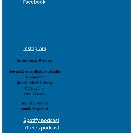
Facebook
Instagram
Kancelária Prešov
Slovenské evanjelizačné stredisko
Hlavná 137
(korešpondenčná adresa)
P.O.Box 147,
080 01 Prešov
Tel.:
0911 784 800
e-mail:
evs@evs.sk
Spotify podcast
iTunes podcast