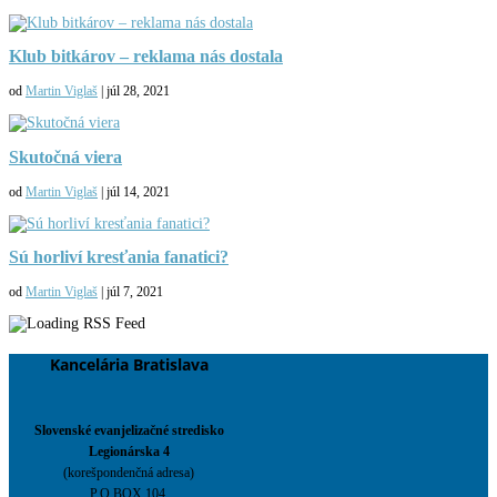
Klub bitkárov – reklama nás dostala
od
Martin Viglaš
|
júl 28, 2021
Skutočná viera
od
Martin Viglaš
|
júl 14, 2021
Sú horliví kresťania fanatici?
od
Martin Viglaš
|
júl 7, 2021
Kancelária Bratislava
Slovenské evanjelizačné stredisko
Legionárska 4
(korešpondenčná adresa)
P.O.BOX 104,