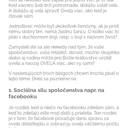
Keď viacero ľudí drží pohromade, dokážu ustáť veľa.
A dokážu aj veľa spraviť. Oveľa viac, ako keď je
človek sám.
Jednotlivec môže byť akokoľvek famózny, ak je proti
nemu dobrý tím, nemá žiadnu šancu. O koľko viac to
platí v duchovnom boji, resp. v boji s názvom život?
Zamysleli ste sa ale niekedy nad tým, že vaše
spoločenstvo, vaša mládež, dorast, možno skupinka
alebo aj rodina môže pre Božie kráľovstvo urobiť
oveľa a naozaj OVEĽA viac, ako vy sami?
V nasledujúcich troch blogoch chcem trocha písať o
tejto téme. Dnes sa pozrieme na :
1. Sociálna silu spoločenstva napr. na
facebooku
Je rozdiel, keď si niečo na facebooku zdieľam sám, a
keď to zdieľajú ešte moji ďalší 5 priatelia. Ten rozdiel
je v tom, že facebook považuje danú správu za
oveľa dôležitejšiu a zobrazí ju oveľa väčšiemu počtu