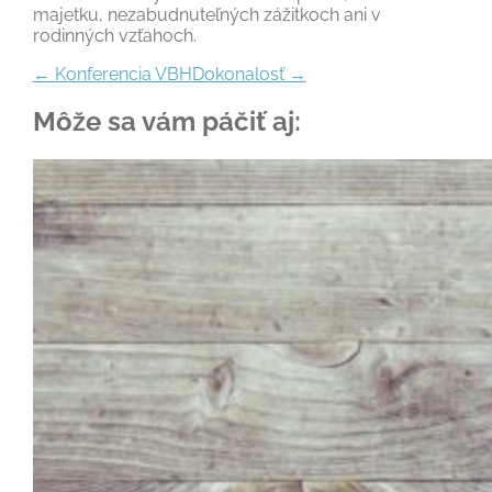
majetku, nezabudnuteľných zážitkoch ani v
rodinných vzťahoch.
←
Konferencia VBH
Dokonalosť
→
Môže sa vám páčiť aj: