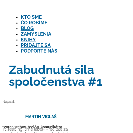
KTO SME
ČO ROBÍME
BLOG
ZAMYSLENIA
KNIHY
PRIDAJTE SA
PODPORTE NÁS
Zabudnutá sila
spoločenstva #1
Napísal:
MARTIN VIGLAŠ
tvorca webov, teológ, komunikátor
[rt_reading_time label="Prečítate za:"