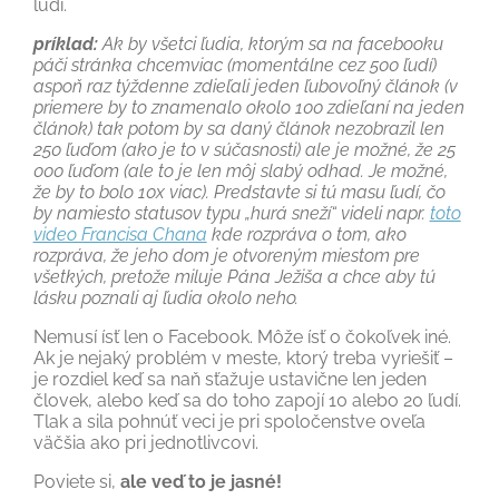
ľudí.
príklad:
Ak by všetci ľudia, ktorým sa na facebooku
páči stránka chcemviac (momentálne cez 500 ľudí)
aspoň raz týždenne zdieľali jeden ľubovoľný článok (v
priemere by to znamenalo okolo 100 zdieľaní na jeden
článok) tak potom by sa daný článok nezobrazil len
250 ľuďom (ako je to v súčasnosti) ale je možné, že 25
000 ľuďom (ale to je len môj slabý odhad. Je možné,
že by to bolo 10x viac). Predstavte si tú masu ľudí, čo
by namiesto statusov typu „hurá sneží“ videli napr.
toto
video Francisa Chana
kde rozpráva o tom, ako
rozpráva, že jeho dom je otvoreným miestom pre
všetkých, pretože miluje Pána Ježiša a chce aby tú
lásku poznali aj ľudia okolo neho.
Nemusí ísť len o Facebook. Môže ísť o čokoľvek iné.
Ak je nejaký problém v meste, ktorý treba vyriešiť –
je rozdiel keď sa naň sťažuje ustavične len jeden
človek, alebo keď sa do toho zapojí 10 alebo 20 ľudí.
Tlak a sila pohnúť veci je pri spoločenstve oveľa
väčšia ako pri jednotlivcovi.
Poviete si,
ale veď to je jasné!