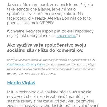
Ja viem. Ale mám pocit, že napriek tomu, že je to
také jednoduché a jasné, je veľmi málo
spoločenstiev, ktoré menia svoje okolie. Na
facebooku, či v realite. Ale Pán Boh nás do toho
povolal, tak smelo VPRED!
(Schválne, kedy ste aspoň piati zdieľali naposledy
nejaký fakt dobrý článok na
chcemviac
? )
Ako využíva vaše spoločenstvo svoju
sociálnu silu? Píšte do komentárov.
Každý autor komentáru bude zaradený do súťaže o najnovšiu knihu z EVS –
Falošní bohovia (Timothy Keller).
Čím viac komentárov, tým viac sa zvyšuje
vaša šanca na výhru. Šťastného výhercu vyžrebujem náhodným spôsobom
tak, aby vám kniha stihla prísť do vianoc.
Martin Viglaš
Miluje technologické novinky, rád sa učí a skúša
nové veci, chce niekedy zabehnúť maratón, je
šťastne ženatý a má (zatiaľ) tri deti. Verí, že zmysel
života sa neskrýva v chodení do práce, zveľaďovaní