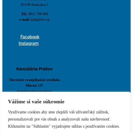
814 99 Bratislava 1
Tel.:
0911 798 800
e-mail:
lydia@evs.sk
Facebook
Instagram
Kancelária Prešov
Slovenské evanjelizačné stredisko
Hlavná 137
(korešpondenčná adresa)
P.O.Box 147,
Vážime si vaše súkromie
080 01 Prešov
Tel.:
0911 784 800
Využívame cookies aby sme zlepšili váš užívateľský zážitok,
e-mail:
evs@evs.sk
personalizovali pre vás obsah a analyzovali našu návštevnosť.
Kliknutím na "Súhlasím" vyjadrujete súhlas s používaním cookies.
Spotify podcast