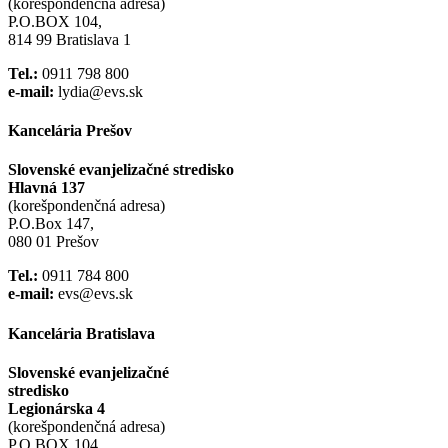
(korešpondenčná adresa)
P.O.BOX 104,
814 99 Bratislava 1
Tel.:
0911 798 800
e-mail:
lydia@evs.sk
Kancelária Prešov
Slovenské evanjelizačné stredisko
Hlavná 137
(korešpondenčná adresa)
P.O.Box 147,
080 01 Prešov
Tel.:
0911 784 800
e-mail:
evs@evs.sk
Kancelária Bratislava
Slovenské evanjelizačné
stredisko
Legionárska 4
(korešpondenčná adresa)
P.O.BOX 104,