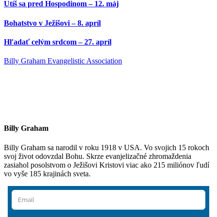
Utíš sa pred Hospodinom – 12. máj
Bohatstvo v Ježišovi – 8. apríl
Hľadať celým srdcom – 27. apríl
Billy Graham Evangelistic Association
Billy Graham
Billy Graham sa narodil v roku 1918 v USA. Vo svojich 15 rokoch
svoj život odovzdal Bohu. Skrze evanjelizačné zhromaždenia
zasiahol posolstvom o Ježišovi Kristovi viac ako 215 miliónov ľudí
vo vyše 185 krajinách sveta.