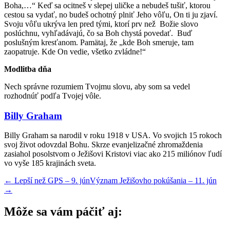
Boha,…“ Keď sa ocitneš v slepej uličke a nebudeš tušiť, ktorou
cestou sa vydať, no budeš ochotný plniť Jeho vôľu, On ti ju zjaví.
Svoju vôľu ukrýva len pred tými, ktorí prv než Božie slovo
poslúchnu, vyhľadávajú, čo sa Boh chystá povedať. Buď
poslušným kresťanom. Pamätaj, že „kde Boh smeruje, tam
zaopatruje. Kde On vedie, všetko zvládne!“
Modlitba dňa
Nech správne rozumiem Tvojmu slovu, aby som sa vedel
rozhodnúť podľa Tvojej vôle.
Billy Graham
Billy Graham sa narodil v roku 1918 v USA. Vo svojich 15 rokoch
svoj život odovzdal Bohu. Skrze evanjelizačné zhromaždenia
zasiahol posolstvom o Ježišovi Kristovi viac ako 215 miliónov ľudí
vo vyše 185 krajinách sveta.
←
Lepší než GPS – 9. jún
Význam Ježišovho pokúšania – 11. jún
→
Môže sa vám páčiť aj: