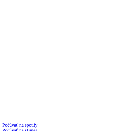
Počúvať na spotify
Počúvať na iTunes