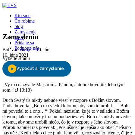
Kto sme
Čo robíme
blog
Zamyslenia
Zamyslenia
knihy
Pridajte sa
Podporte nás
Boh zaopatruje – 10. jún
10. júna 2021
Vyberte stranu
„Vy ma nazývate Majstrom a Pánom, a dobre hovoríte, lebo tým
som.“ (J 13:13)
Duch Svätý ťa nikdy nebude viesť v rozpore s Božím slovom.
Ľudia hovoria: „Boh ma viedol k tomu, aby som to urobil. … Boh
mi povedal to a ono…“ Pokiaľ nezistím, že je to v súlade s Božím
slovom, tak som vždy trochu podozrievavý. Boh nás nikdy nevedie
k tomu, aby sme urobili niečo, čo je v rozpore s Jeho slovom.
Prorok Samuel raz povedal: „Poslušnosť je lepšia ako obeť.“ Písmo
nás učí: „Keď niekto chce plniť Jeho vôľu, rozozná to učenie, či je z