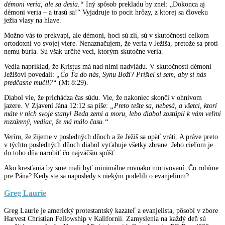
démoni veria, ale sa desia.“
Iný spôsob prekladu by znel: „Dokonca aj
démoni veria – a trasú sa!“ Vyjadruje to pocit hrôzy, z ktorej sa človeku
ježia vlasy na hlave.
Možno vás to prekvapí, ale démoni, hoci sú zlí, sú v skutočnosti celkom
ortodoxní vo svojej viere. Nenaznačujem, že veria v Ježiša, pretože sa proti
nemu búria. Sú však určité veci, ktorým skutočne veria.
Vedia napríklad, že Kristus má nad nimi nadvládu. V skutočnosti démoni
Ježišovi povedali:
„Čo Ťa do nás, Synu Boží? Prišiel si sem, aby si nás
predčasne mučil?“
(Mt 8:29).
Diabol vie, že prichádza čas súdu. Vie, že nakoniec skončí v ohnivom
jazere. V Zjavení Jána 12:12 sa píše:
„Preto tešte sa, nebesá, a všetci, ktorí
máte v nich svoje stany! Beda zemi a moru, lebo diabol zostúpil k vám veľmi
rozzúrený, vediac, že má málo času.“
Verím, že žijeme v posledných dňoch a že Ježiš sa opäť vráti. A práve preto
v týchto posledných dňoch diabol vyťahuje všetky zbrane. Jeho cieľom je
do toho dňa narobiť čo najväčšiu spúšť.
Ako kresťania by sme mali byť minimálne rovnako motivovaní. Čo robíme
pre Pána? Kedy ste sa naposledy s niekým podelili o evanjelium?
Greg Laurie
Greg Laurie je americký protestantský kazateľ a evanjelista, pôsobí v zbore
Harvest Christian Fellowship v Kalifornii. Zamyslenia na každý deň sú