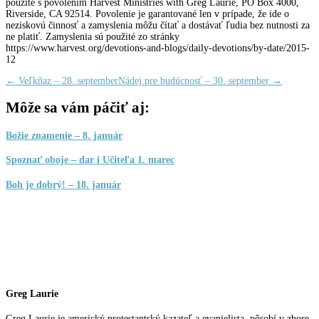
použité s povolením Harvest Ministries with Greg Laurie, PO Box 4000,
Riverside, CA 92514. Povolenie je garantované len v prípade, že ide o
neziskovú činnosť a zamyslenia môžu čítať a dostávať ľudia bez nutnosti za
ne platiť. Zamyslenia sú použité zo stránky
https://www.harvest.org/devotions-and-blogs/daily-devotions/by-date/2015-
12
←
Veľkňaz – 28. september
Nádej pre budúcnosť – 30. september
→
Môže sa vám páčiť aj:
Božie znamenie – 8. január
Spoznať oboje – dar i Učiteľa 1. marec
Boh je dobrý! – 18. január
Greg Laurie
Greg Laurie je americký protestantský kazateľ a evanjelista, pôsobí v zbore