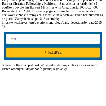
Harvest Christian Fellowship v Kalifornii. Zamyslenia na každý deň sú
použité s povolením Harvest Ministries with Greg Laurie, PO Box 4000,
Riverside, CA 92514. Povolenie je garantované len v prípade, že ide o
neziskovú činnosť a zamyslenia môžu čítať a dostávať ľudia bez nutnosti za
ne platiť. Zamyslenia sú použité zo stránky
https://www.harvest.org/devotions-and-blogs/daily-devotions/by-date/2015-
12
Prihlásiť sa
Stlačením tlačidla "prihlásiť sa" vyjadrujete svoj súhlas so spracovaním
vašich osobných údajov podľa platnej legislatívy.