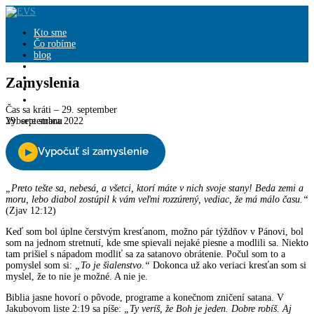
Close
Kto sme
Čo robíme
blog
Zamyslenia
knihy
Zamyslenia
Pridajte sa
Podporte nás
Čas sa kráti – 29. september
29. septembra 2022
Vyberte stranu
„Preto tešte sa, nebesá, a všetci, ktorí máte v nich svoje stany! Beda zemi a
moru, lebo diabol zostúpil k vám veľmi rozzúrený, vediac, že má málo času.“
(Zjav 12:12)
Keď som bol úplne čerstvým kresťanom, možno pár týždňov v Pánovi, bol
som na jednom stretnutí, kde sme spievali nejaké piesne a modlili sa. Niekto
tam prišiel s nápadom modliť sa za satanovo obrátenie. Počul som to a
pomyslel som si:
„To je šialenstvo.“
Dokonca už ako veriaci kresťan som si
myslel, že to nie je možné. A nie je.
Biblia jasne hovorí o pôvode, programe a konečnom zničení satana. V
Jakubovom liste 2:19 sa píše:
„Ty veríš, že Boh je jeden. Dobre robíš. Aj