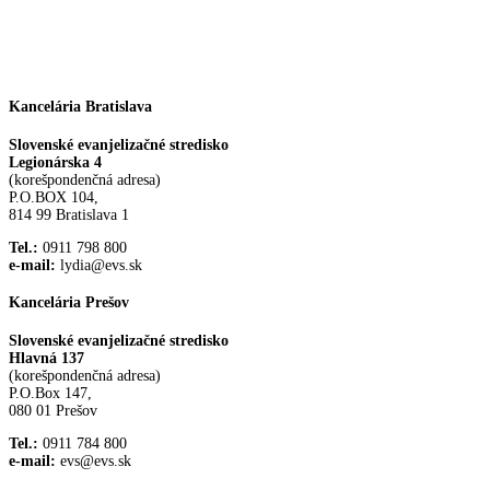
Kancelária Bratislava
Slovenské evanjelizačné stredisko
Legionárska 4
(korešpondenčná adresa)
P.O.BOX 104,
814 99 Bratislava 1
Tel.:
0911 798 800
e-mail:
lydia@evs.sk
Kancelária Prešov
Slovenské evanjelizačné stredisko
Hlavná 137
(korešpondenčná adresa)
P.O.Box 147,
080 01 Prešov
Tel.:
0911 784 800
e-mail:
evs@evs.sk