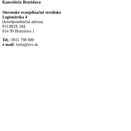
Kancelária Bratislava
Slovenské evanjelizačné stredisko
Legionárska 4
(korešpondenčná adresa)
P.O.BOX 104,
814 99 Bratislava 1
Tel.:
0911 798 800
e-mail:
lydia@evs.sk
Facebook