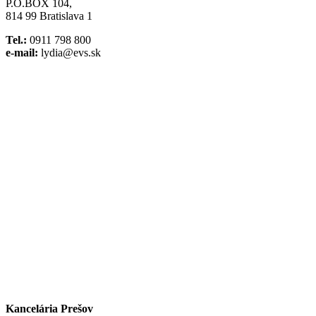
P.O.BOX 104,
814 99 Bratislava 1
Tel.:
0911 798 800
e-mail:
lydia@evs.sk
Facebook
Instagram
Kancelária Prešov