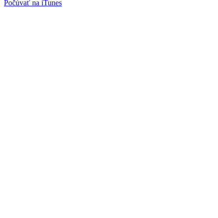
Počúvať na iTunes
Facebook
Instagram
Spotify podcast