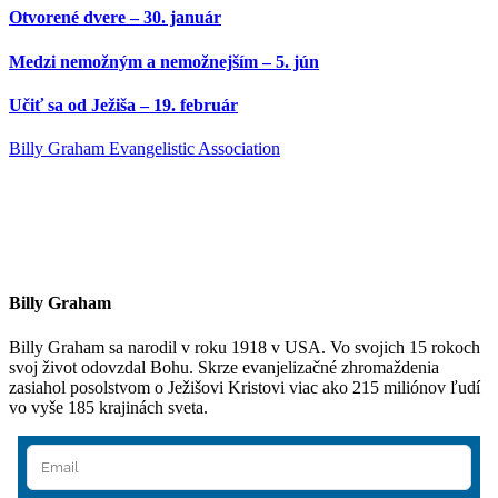
Otvorené dvere – 30. január
Medzi nemožným a nemožnejším – 5. jún
Učiť sa od Ježiša – 19. február
Billy Graham Evangelistic Association
Billy Graham
Billy Graham sa narodil v roku 1918 v USA. Vo svojich 15 rokoch
svoj život odovzdal Bohu. Skrze evanjelizačné zhromaždenia
zasiahol posolstvom o Ježišovi Kristovi viac ako 215 miliónov ľudí
vo vyše 185 krajinách sveta.