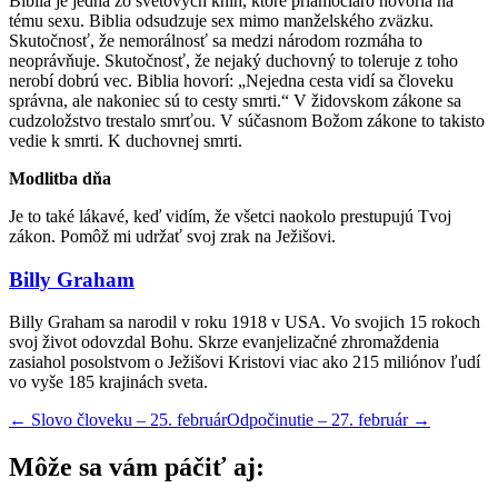
Biblia je jedna zo svetových kníh, ktoré priamočiaro hovoria na
tému sexu. Biblia odsudzuje sex mimo manželského zväzku.
Skutočnosť, že nemorálnosť sa medzi národom rozmáha to
neoprávňuje. Skutočnosť, že nejaký duchovný to toleruje z toho
nerobí dobrú vec. Biblia hovorí: „Nejedna cesta vidí sa človeku
správna, ale nakoniec sú to cesty smrti.“ V židovskom zákone sa
cudzoložstvo trestalo smrťou. V súčasnom Božom zákone to takisto
vedie k smrti. K duchovnej smrti.
Modlitba dňa
Je to také lákavé, keď vidím, že všetci naokolo prestupujú Tvoj
zákon. Pomôž mi udržať svoj zrak na Ježišovi.
Billy Graham
Billy Graham sa narodil v roku 1918 v USA. Vo svojich 15 rokoch
svoj život odovzdal Bohu. Skrze evanjelizačné zhromaždenia
zasiahol posolstvom o Ježišovi Kristovi viac ako 215 miliónov ľudí
vo vyše 185 krajinách sveta.
←
Slovo človeku – 25. február
Odpočinutie – 27. február
→
Môže sa vám páčiť aj: