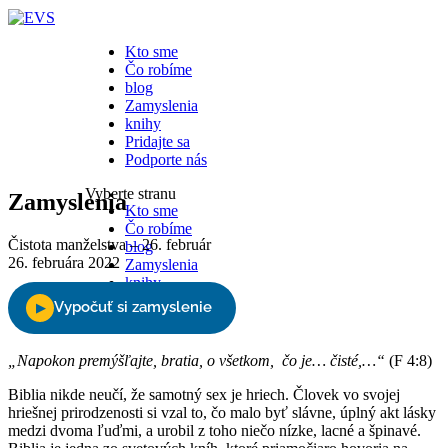
Kto sme
Čo robíme
blog
Zamyslenia
knihy
Pridajte sa
Podporte nás
Vyberte stranu
Zamyslenia
Kto sme
Čo robíme
Čistota manželstva – 26. február
blog
26. februára 2022
Zamyslenia
knihy
Pridajte sa
Podporte nás
„Napokon premýšľajte, bratia, o všetkom, čo je… čisté,…“
(F 4:8)
Biblia nikde neučí, že samotný sex je hriech. Človek vo svojej
hriešnej prirodzenosti si vzal to, čo malo byť slávne, úplný akt lásky
medzi dvoma ľuďmi, a urobil z toho niečo nízke, lacné a špinavé.