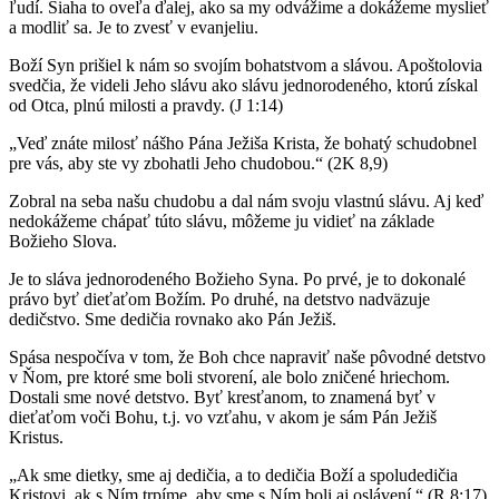
ľudí. Siaha to oveľa ďalej, ako sa my odvážime a dokážeme myslieť
a modliť sa. Je to zvesť v evanjeliu.
Boží Syn prišiel k nám so svojím bohatstvom a slávou. Apoštolovia
svedčia, že videli Jeho slávu ako slávu jednorodeného, ktorú získal
od Otca, plnú milosti a pravdy. (J 1:14)
„Veď znáte milosť nášho Pána Ježiša Krista, že bohatý schudobnel
pre vás, aby ste vy zbohatli Jeho chudobou.“ (2K 8,9)
Zobral na seba našu chudobu a dal nám svoju vlastnú slávu. Aj keď
nedokážeme chápať túto slávu, môžeme ju vidieť na základe
Božieho Slova.
Je to sláva jednorodeného Božieho Syna. Po prvé, je to dokonalé
právo byť dieťaťom Božím. Po druhé, na detstvo nadväzuje
dedičstvo. Sme dedičia rovnako ako Pán Ježiš.
Spása nespočíva v tom, že Boh chce napraviť naše pôvodné detstvo
v Ňom, pre ktoré sme boli stvorení, ale bolo zničené hriechom.
Dostali sme nové detstvo. Byť kresťanom, to znamená byť v
dieťaťom voči Bohu, t.j. vo vzťahu, v akom je sám Pán Ježiš
Kristus.
„Ak sme dietky, sme aj dedičia, a to dedičia Boží a spoludedičia
Kristovi, ak s Ním trpíme, aby sme s Ním boli aj oslávení.“ (R 8:17)