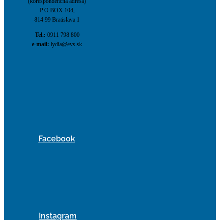
(korešpondenčná adresa)
P.O.BOX 104,
814 99 Bratislava 1
Tel.:
0911 798 800
e-mail:
lydia@evs.sk
Facebook
Instagram