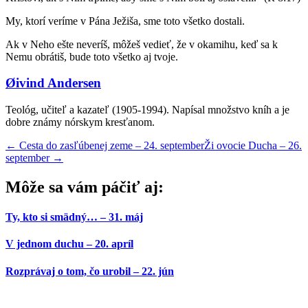
My, ktorí veríme v Pána Ježiša, sme toto všetko dostali.
Ak v Neho ešte neveríš, môžeš vedieť, že v okamihu, keď sa k
Nemu obrátiš, bude toto všetko aj tvoje.
Øivind Andersen
Teológ, učiteľ a kazateľ (1905-1994). Napísal množstvo kníh a je
dobre známy nórskym kresťanom.
←
Cesta do zasľúbenej zeme – 24. september
Ži ovocie Ducha – 26.
september
→
Môže sa vám páčiť aj:
Ty, kto si smädný… – 31. máj
V jednom duchu – 20. apríl
Rozprávaj o tom, čo urobil – 22. jún