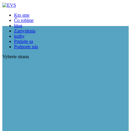
Kto sme
Čo robíme
blog
Zamyslenia
knihy
Pridajte sa
Podporte nás
Vyberte stranu