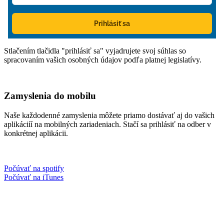
Prihlásiť sa
Stlačením tlačidla "prihlásiť sa" vyjadrujete svoj súhlas so
spracovaním vašich osobných údajov podľa platnej legislatívy.
Zamyslenia do mobilu
Naše každodenné zamyslenia môžete priamo dostávať aj do vašich
aplikáciíí na mobilných zariadeniach. Stačí sa prihlásiť na odber v
konkrétnej aplikácii.
Počúvať na spotify
Počúvať na iTunes
Facebook
Instagram
Spotify podcast