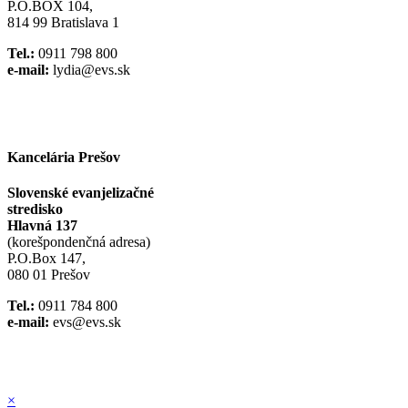
P.O.BOX 104,
814 99 Bratislava 1
Tel.:
0911 798 800
e-mail:
lydia@evs.sk
Facebook
Instagram
Kancelária Prešov
Slovenské evanjelizačné
stredisko
Hlavná 137
(korešpondenčná adresa)
P.O.Box 147,
080 01 Prešov
Tel.:
0911 784 800
e-mail:
evs@evs.sk
Spotify podcast
iTunes podcast
×