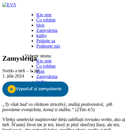
Kto sme
Čo robíme
blog
Zamyslenia
knihy
Pridajte sa
Podporte nás
Vyberte stranu
Zamyslenia
Kto sme
Čo robíme
Svetlo a tieň – 1. júl
blog
1. júla 2024
Zamyslenia
knihy
Pridajte sa
Podporte nás
„Ty však buď vo všetkom striezlivý, znášaj protivenstvá, plň
povolanie evanjelistu, konaj si službu.“
(2Tim 4:5)
Všetky umelecké majstrovské diela zahŕňajú rovnako svetlo, ako aj
tieň. Šťastný život nie je ten, ktorý je plný slnečnej žiary, ale ten,
ktorý na to, aby vytvoril krásu, používa oboje, svetlo aj tieň.