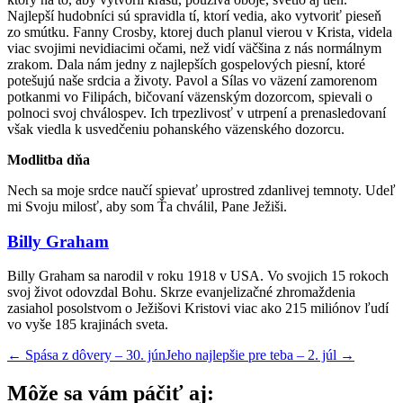
Najlepší hudobníci sú spravidla tí, ktorí vedia, ako vytvoriť pieseň
zo smútku. Fanny Crosby, ktorej duch planul vierou v Krista, videla
viac svojimi nevidiacimi očami, než vidí väčšina z nás normálnym
zrakom. Dala nám jedny z najlepších gospelových piesní, ktoré
potešujú naše srdcia a životy. Pavol a Sílas vo väzení zamorenom
potkanmi vo Filipách, bičovaní väzenským dozorcom, spievali o
polnoci svoj chválospev. Ich trpezlivosť v utrpení a prenasledovaní
však viedla k usvedčeniu pohanského väzenského dozorcu.
Modlitba dňa
Nech sa moje srdce naučí spievať uprostred zdanlivej temnoty. Udeľ
mi Svoju milosť, aby som Ťa chválil, Pane Ježiši.
Billy Graham
Billy Graham sa narodil v roku 1918 v USA. Vo svojich 15 rokoch
svoj život odovzdal Bohu. Skrze evanjelizačné zhromaždenia
zasiahol posolstvom o Ježišovi Kristovi viac ako 215 miliónov ľudí
vo vyše 185 krajinách sveta.
←
Spása z dôvery – 30. jún
Jeho najlepšie pre teba – 2. júl
→
Môže sa vám páčiť aj: