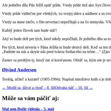
Ale jedného dňa Pán Ježiš opäť príde. Vtedy príde tiež ako Syn člove
Vtedy príde viditeľne pre všetkých, vo svojej sláve a nádhere a so sv
Vtedy sa stane niečo, s čím neveriaci nepočítajú a na čo nemyslia. Vše
Každý jeden človek tam bude stáť!
Aký to bude deň pre tých, ktorí nikdy nepočítali, že jedného dňa sa to
Pre tých, ktorí neveria v Pána Ježiša to bude desivý deň. Keď sa ten 
„Padnite na nás a skryte nás pred tvárou Sediaceho na tróne…“ (Zjav
Zastav sa predtým ty, ktorý nie si kresťanom. Obráť sa, kým nie je ne
Øivind Andersen
Teológ, učiteľ a kazateľ (1905-1994). Napísal množstvo kníh a je 
←
Modli sa, dávaj a choď – 8. júl
Odvaha stáť – 10. júl
→
Môže sa vám páčiť aj:
Mal som Božie videnia – 5. máj