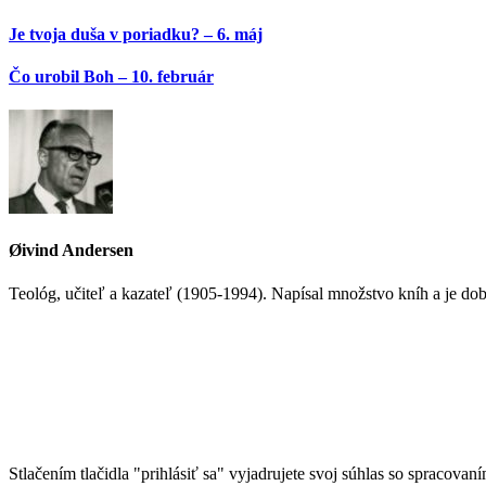
Je tvoja duša v poriadku? – 6. máj
Čo urobil Boh – 10. február
Øivind Andersen
Teológ, učiteľ a kazateľ (1905-1994). Napísal množstvo kníh a je 
Stlačením tlačidla "prihlásiť sa" vyjadrujete svoj súhlas so spracovan