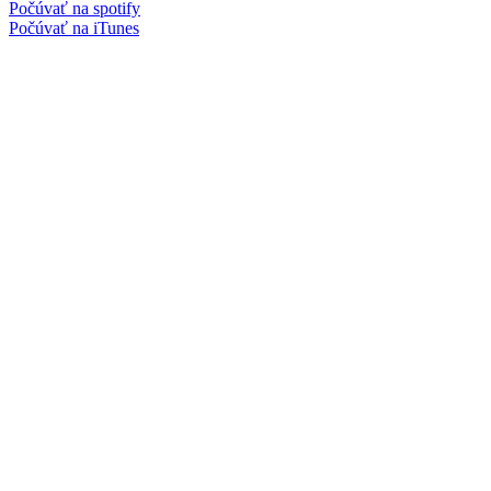
Počúvať na spotify
Počúvať na iTunes
Facebook
Instagram
Spotify podcast
iTunes podcast