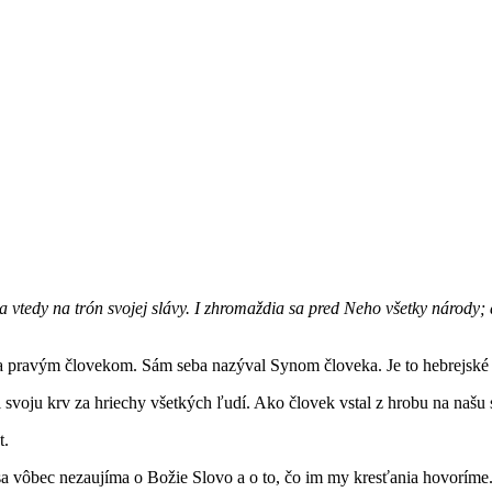
sa vtedy na trón svojej slávy. I zhromaždia sa pred Neho všetky národy;
l sa pravým človekom. Sám seba nazýval Synom človeka. Je to hebrejské
l svoju krv za hriechy všetkých ľudí. Ako človek vstal z hrobu na našu 
t.
 sa vôbec nezaujíma o Božie Slovo a o to, čo im my kresťania hovoríme.