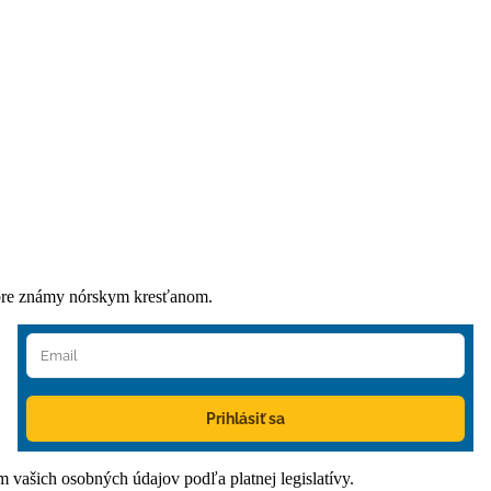
dobre známy nórskym kresťanom.
Prihlásiť sa
ím vašich osobných údajov podľa platnej legislatívy.