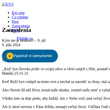
Kto sme
Čo robíme
blog
Zamyslenia
Zamyslenia
knihy
Pridajte sa
Kým nie je neskoro! – 9. júl
9. júla 2024
Podporte nás
Vyberte stranu
„Keď Syn človeka príde vo svojej sláve a všetci anjeli s Ním, posadí 
Matúša 25:31-32
Keď Boží Syn vstúpil na tento svet a nechal sa narodiť zo ženy, sta
Ako človek žil náš život, konal naše skutky, zomrel našu smrť a vylia
Všetko toto sa deje preto, aby každý, kto v Neho verí, mal večný živo
Ale tí, ktorí neveria v Pána Ježiša, nemajú večný život. Väčšina ľudí