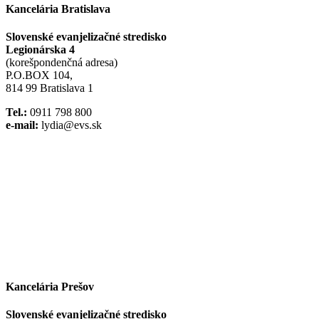
Kancelária Bratislava
Slovenské evanjelizačné stredisko
Legionárska 4
(korešpondenčná adresa)
P.O.BOX 104,
814 99 Bratislava 1
Tel.:
0911 798 800
e-mail:
lydia@evs.sk
Facebook
Instagram
Kancelária Prešov
Slovenské evanjelizačné stredisko