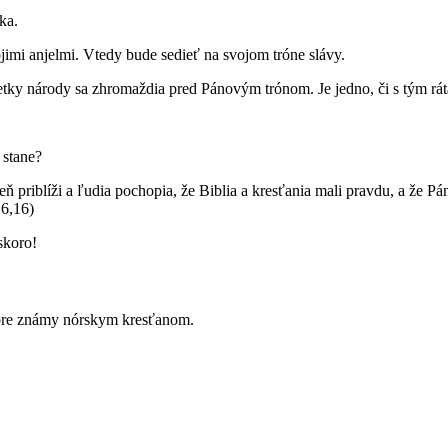
ka.
ojimi anjelmi. Vtedy bude sedieť na svojom tróne slávy.
tky národy sa zhromaždia pred Pánovým trónom. Je jedno, či s tým rátali
 stane?
deň priblíži a ľudia pochopia, že Biblia a kresťania mali pravdu, a že 
 6,16)
skoro!
dobre známy nórskym kresťanom.