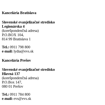
Kancelária Bratislava
Slovenské evanjelizačné stredisko
Legionárska 4
(korešpondenčná adresa)
P.O.BOX 104,
814 99 Bratislava 1
Tel.:
0911 798 800
e-mail:
lydia@evs.sk
Kancelária Prešov
Slovenské evanjelizačné stredisko
Hlavná 137
(korešpondenčná adresa)
P.O.Box 147,
080 01 Prešov
Tel.:
0911 784 800
e-mail:
evs@evs.sk