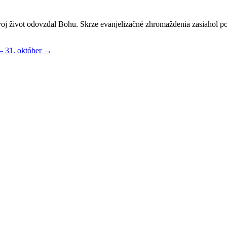
oj život odovzdal Bohu. Skrze evanjelizačné zhromaždenia zasiahol po
– 31. október
→