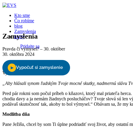
Kto sme
Čo robíme
blog
Zamyslenia
Zamyslenia
knihy
Pridajte sa
Pravda či výmysel? – 30. október
30. októbra 2024
Podporte nás
Vyberte stranu
„Aby hlásali synom ľudským Tvoje mocné skutky, nadmernú slávu Tv
Pred pár rokmi som počul príbeh o kňazovi, ktorý mal priateľa herca. 
chodia davy a ja nemám žiadnych poslucháčov? Tvoje slová sú len vý
podávaš skutočnosť tak, akoby to bol výmysel.“ Obávam sa, že my kr
Modlitba dňa
Pane Ježišu, chcel by som Ti úplne podriadiť svoj život, aby ostatní 