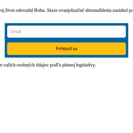
oj život odovzdal Bohu. Skrze evanjelizačné zhromaždenia zasiahol po
Prihlásiť sa
ím vašich osobných údajov podľa platnej legislatívy.