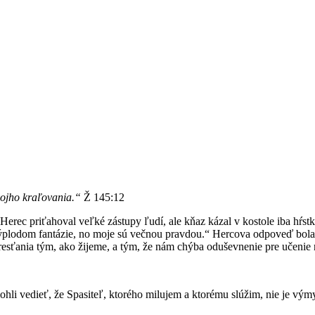
ojho kraľovania.“
Ž 145:12
Herec priťahoval veľké zástupy ľudí, ale kňaz kázal v kostole iba hŕstk
plodom fantázie, no moje sú večnou pravdou.“ Hercova odpoveď bola do
esťania tým, ako žijeme, a tým, že nám chýba oduševnenie pre učenie
mohli vedieť, že Spasiteľ, ktorého milujem a ktorému slúžim, nie je výmy