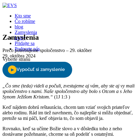
Kto sme
Čo robíme
blog
Zamyslenia
Zamyslenia
knihy
Pridajte sa
Podporte nás
Prečo potrebujeme spoločenstvo – 29. október
29. októbra 2024
Vyberte stranu
„Čo sme (teda) videli a počuli, zvestujeme aj vám, aby ste aj vy mali
spoločenstvo s nami. Naše spoločenstvo aby bolo s Otcom a s Jeho
Synom Ježišom Kristom.“
(1J 1:3 )
Keď nájdem dobrú reštauráciu, chcem tam vziať svojich priateľov
alebo rodinu. Rád im tiež navrhnem, čo najlepšie si môžu objednať,
pretože sa mi páči, keď objavia to, čo som objavil ja.
Rovnako, keď sa učíme Božie slovo a v dôsledku toho z neho
dostávame požehnanie, chceme sa oň podeliť s ostatnými.