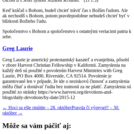
Otcom a s Jeho Synom Ježišom Kristom.“
(1J 1:3)
Keď kráčaš s Bohom, budeš chcieť tráviť čas s Božím ľudom. Ale
ak nechodíš s Bohom, potom pravdepodobne nebudeš chcieť byť v
blízkosti Božieho ľudu.
Spoločenstvo s Bohom a spoločenstvo s ostatnými veriacimi patria k
sebe.
Greg Laurie
Greg Laurie je americký protestantský kazateľ a evanjelista, pôsobí
v zbore Harvest Christian Fellowship v Kalifornii. Zamyslenia na
každý deň sú použité s povolením Harvest Ministries with Greg
Laurie, PO Box 4000, Riverside, CA 92514. Povolenie je
garantované len v prípade, že ide o neziskovú činnosť a zamyslenia
môžu čítať a dostávať ľudia bez nutnosti za ne platiť. Zamyslenia sú
použité zo stránky https://www.harvest.org/devotions-and-
blogs/daily-devotions/by-date/2015-12
←
Hoci sa ešte rmútite – 28. október
Pravda či výmysel? – 30.
október
→
Môže sa vám páčiť aj: