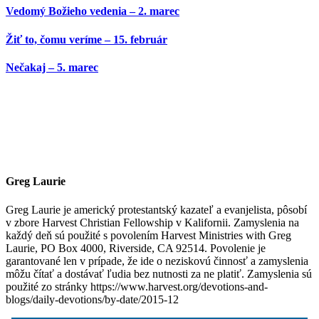
Vedomý Božieho vedenia – 2. marec
Žiť to, čomu veríme – 15. február
Nečakaj – 5. marec
Greg Laurie
Greg Laurie je americký protestantský kazateľ a evanjelista, pôsobí
v zbore Harvest Christian Fellowship v Kalifornii. Zamyslenia na
každý deň sú použité s povolením Harvest Ministries with Greg
Laurie, PO Box 4000, Riverside, CA 92514. Povolenie je
garantované len v prípade, že ide o neziskovú činnosť a zamyslenia
môžu čítať a dostávať ľudia bez nutnosti za ne platiť. Zamyslenia sú
použité zo stránky https://www.harvest.org/devotions-and-
blogs/daily-devotions/by-date/2015-12