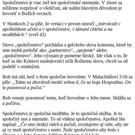
Spoločenstvo je viac než len spoločenské stretnutie. V zbore sa
môžeme rozprávať o všeličom, ale naším hlavným dôvodom je
hovoriť o Božích veciach.
V Skutkoch 2 sa píše, že veriaci v prvom storočí
„zotrvávali v
apoštolskom učení a v spoločenstve, v lámaní chleba a na
modlitbách.“
(verš 42)
Slovo „spoločenstvo“ pochádza z gréckeho slova koinonia, ktoré by
sme mohli preložiť ako „partnerstvo“, „spojenie“ alebo
„spoločenstvo“. Jeho význam je pomerne široký. Ide však o to, že
keď sa títo Kristovi nasledovníci učili Božiemu slovu, chceli sa oň
podeliť s ostatnými.
Boh má rád, keď o ňom spoločne hovoríme. V Malachiášovi 3:16 sa
píše:
„Takto sa zhovárali medzi sebou tí, čo sa boja Hospodina. On
to pozoroval a počul.“
Boh venuje pozornosť tomu, keď hovoríme o Jeho mene. Skláňa sa
a počúva.
Spoločenstvo je spoločná modlitba. Je to spoločná služba. Je to
spoločný rast a starnutie. To sú vlákna spoločenstva. Apoštol Ján
napísal:
„Čo sme (teda) videli a počuli, zvestujeme aj vám, aby ste
aj vy mali spoločenstvo s nami. Naše spoločenstvo aby bolo s