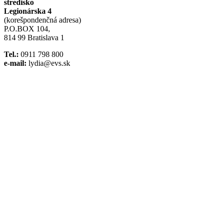
stredisko
Legionárska 4
(korešpondenčná adresa)
P.O.BOX 104,
814 99 Bratislava 1
Tel.:
0911 798 800
e-mail:
lydia@evs.sk
Facebook