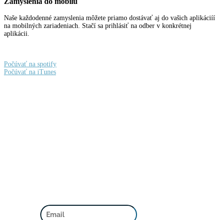
Zamyslenia do mobilu
Naše každodenné zamyslenia môžete priamo dostávať aj do vašich aplikáciíí
na mobilných zariadeniach. Stačí sa prihlásiť na odber v konkrétnej
aplikácii.
Počúvať na spotify
Počúvať na iTunes
Facebook
Instagram
Spotify podcast
iTunes podcast