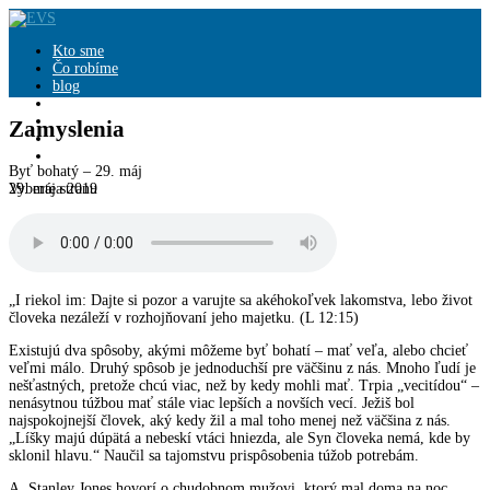
Kto sme
Čo robíme
blog
Zamyslenia
knihy
Zamyslenia
Pridajte sa
Podporte nás
Byť bohatý – 29. máj
29. mája 2019
Vyberte stranu
„I riekol im: Dajte si pozor a varujte sa akéhokoľvek lakomstva, lebo život
človeka nezáleží v rozhojňovaní jeho majetku. (L 12:15)
Existujú dva spôsoby, akými môžeme byť bohatí – mať veľa, alebo chcieť
veľmi málo. Druhý spôsob je jednoduchší pre väčšinu z nás. Mnoho ľudí je
nešťastných, pretože chcú viac, než by kedy mohli mať. Trpia „vecitídou“ –
nenásytnou túžbou mať stále viac lepších a novších vecí. Ježiš bol
najspokojnejší človek, aký kedy žil a mal toho menej než väčšina z nás.
„Líšky majú dúpätá a nebeskí vtáci hniezda, ale Syn človeka nemá, kde by
sklonil hlavu.“ Naučil sa tajomstvu prispôsobenia túžob potrebám.
A. Stanley Jones hovorí o chudobnom mužovi, ktorý mal doma na noc