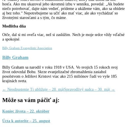
hosťa. Ako mu ukazoval jeho skromnú izbu v senníku, povedal: „Ak budete
niečo potrebovať, dajte nám vedieť, prídeme a ukážeme vám, ako sa obídete
aj bez toho.“ Nepotrebujeme sa učiť ako mať viac, ale ako vychádzať so
životnými starosťami a s tým, čo máme.
Modlitba dňa
Otče, dal si mi oveľa viac, než si zaslúžim. Nech je moje srdce vždy vďačné
a spokojné.
Billy Graham Evangelistic Association
Billy Graham
Billy Graham sa narodil v roku 1918 v USA. Vo svojich 15 rokoch svoj
život odovzdal Bohu. Skrze evanjelizačné zhromaždenia zasiahol
posolstvom o Ježišovi Kristovi viac ako 215 miliónov ľudí vo vyše 185
krajinách sveta.
←
Neodpustenie Ti ubližuje – 28. máj
Spravodlivý sudca – 30. máj
→
Môže sa vám páčiť aj:
Koniec života – 22. október
Úcta k autorite – 25. august