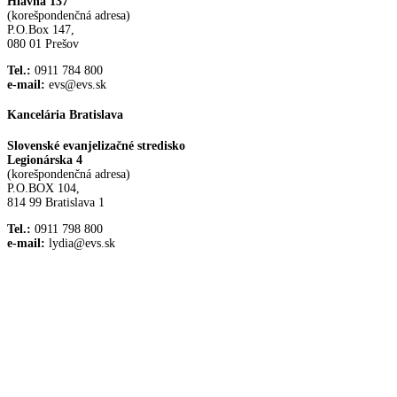
Hlavná 137
(korešpondenčná adresa)
P.O.Box 147,
080 01 Prešov
Tel.:
0911 784 800
e-mail:
evs@evs.sk
Kancelária Bratislava
Slovenské evanjelizačné stredisko
Legionárska 4
(korešpondenčná adresa)
P.O.BOX 104,
814 99 Bratislava 1
Tel.:
0911 798 800
e-mail:
lydia@evs.sk
Facebook