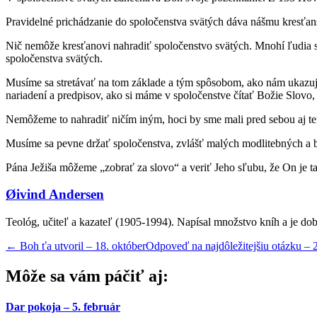
Pravidelné prichádzanie do spoločenstva svätých dáva nášmu kresťa
Nič nemôže kresťanovi nahradiť spoločenstvo svätých. Mnohí ľudia sa 
spoločenstva svätých.
Musíme sa stretávať na tom základe a tým spôsobom, ako nám ukazuj
nariadení a predpisov, ako si máme v spoločenstve čítať Božie Slovo,
Nemôžeme to nahradiť ničím iným, hoci by sme mali pred sebou aj ten
Musíme sa pevne držať spoločenstva, zvlášť malých modlitebných a b
Pána Ježiša môžeme „zobrať za slovo“ a veriť Jeho sľubu, že On je t
Øivind Andersen
Teológ, učiteľ a kazateľ (1905-1994). Napísal množstvo kníh a je 
←
Boh ťa utvoril – 18. október
Odpoveď na najdôležitejšiu otázku – 
Môže sa vám páčiť aj:
Dar pokoja – 5. február