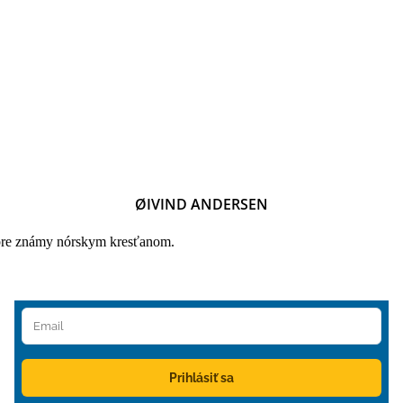
ØIVIND ANDERSEN
dobre známy nórskym kresťanom.
Prihlásiť sa