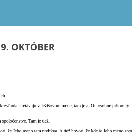
19. OKTÓBER
ých.
 kresťania stretávajú v Ježišovom mene, tam je aj On osobne prítomný
spoločenstve. Tam je tiež.
í, že Jeho meno tam prebýva. A tiež hovorí, že kde je Jeho meno spo