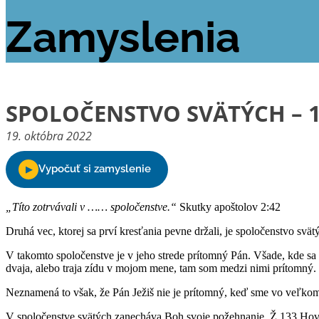
Zamyslenia
SPOLOČENSTVO SVÄTÝCH – 
19. októbra 2022
„Títo zotrvávali v …… spoločenstve.“
Skutky apoštolov 2:42
Druhá vec, ktorej sa prví kresťania pevne držali, je spoločenstvo svät
V takomto spoločenstve je v jeho strede prítomný Pán. Všade, kde sa
dvaja, alebo traja zídu v mojom mene, tam som medzi nimi prítomný.
Neznamená to však, že Pán Ježiš nie je prítomný, keď sme vo veľkom 
V spoločenstve svätých zanecháva Boh svoje požehnanie. Ž 133 Hovor