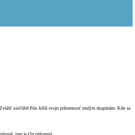
. Zvlášť zasľúbil Pán Ježiš svoju prítomnosť malým skupinám. Kde sa
mínané, tam je On prítomný.