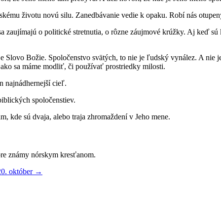
nskému životu novú silu. Zanedbávanie vedie k opaku. Robí nás otupe
zaujímajú o politické stretnutia, o rôzne záujmové krúžky. Aj keď sú k
e Slovo Božie. Spoločenstvo svätých, to nie je ľudský vynález. A ni
 ako sa máme modliť, či používať prostriedky milosti.
 najnádhernejší cieľ.
iblických spoločenstiev.
am, kde sú dvaja, alebo traja zhromaždení v Jeho mene.
dobre známy nórskym kresťanom.
20. október
→