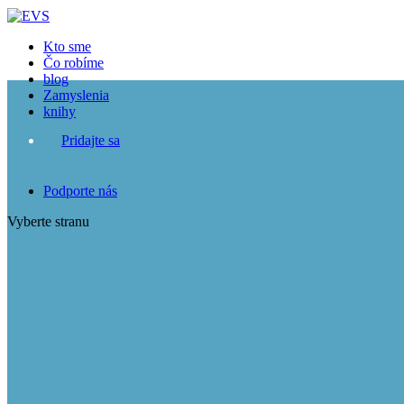
Close
Kto sme
Čo robíme
blog
Zamyslenia
knihy
Pridajte sa
Podporte nás
Vyberte stranu