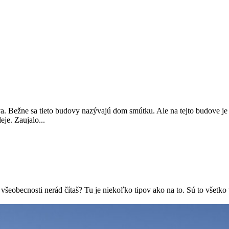
va. Bežne sa tieto budovy nazývajú dom smútku. Ale na tejto budove 
e. Zaujalo...
eobecnosti nerád čítaš? Tu je niekoľko tipov ako na to. Sú to všetko 