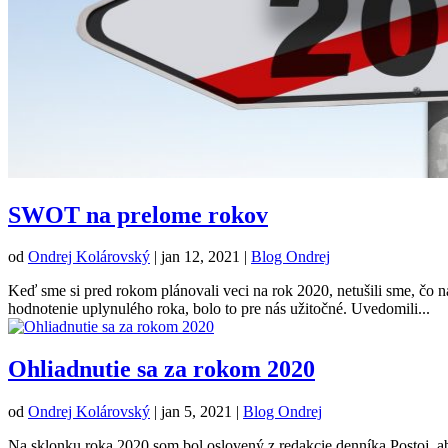
SWOT na prelome rokov
od
Ondrej Kolárovský
|
jan 12, 2021
|
Blog Ondrej
Keď sme si pred rokom plánovali veci na rok 2020, netušili sme, čo n
hodnotenie uplynulého roka, bolo to pre nás užitočné. Uvedomili...
Ohliadnutie sa za rokom 2020
od
Ondrej Kolárovský
|
jan 5, 2021
|
Blog Ondrej
Na sklonku roka 2020 som bol oslovený z redakcie denníka Postoj, ab