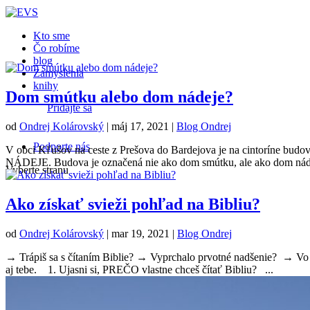
Kto sme
Čo robíme
blog
Zamyslenia
knihy
Dom smútku alebo dom nádeje?
Pridajte sa
od
Ondrej Kolárovský
|
máj 17, 2021
|
Blog Ondrej
Podporte nás
V obci Kľušov na ceste z Prešova do Bardejova je na cintoríne budo
NÁDEJE. Budova je označená nie ako dom smútku, ale ako dom nádej
Vyberte stranu
Ako získať svieži pohľad na Bibliu?
od
Ondrej Kolárovský
|
mar 19, 2021
|
Blog Ondrej
→ Trápiš sa s čítaním Biblie? → Vyprchalo prvotné nadšenie? → Vo vš
aj tebe. 1. Ujasni si, PREČO vlastne chceš čítať Bibliu? ...