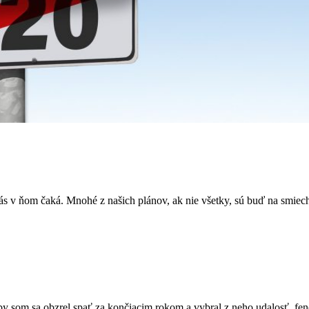
ás v ňom čaká. Mnohé z našich plánov, ak nie všetky, sú buď na smiech a
y som sa obzrel spať za končiacim rokom a vybral z neho udalosť, fen