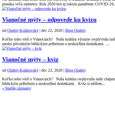
ponúka veľa námetov. Rok 2020 bol aj rokom pandémie COVID-19, k
Vianočné mýty – odpovede ku kvízu
od
Ondrej Kolárovský
|
dec 22, 2020
|
Blog Ondrej
Koľko toho vieš o Vianociach? Naša kultúra výrazne ovplyvnila naše
medzi pôvodným biblickým príbehom a neskoršími dodatkami. ...
Vianočné mýty – kvíz
od
Ondrej Kolárovský
|
dec 22, 2020
|
Blog Ondrej
Koľko toho vieš o Vianociach? Naša kultúra ovplyvnila naše chápan
biblickým príbehom a neskoršími dodatkami. Kvíz si môžete...
« Staršie záznamy