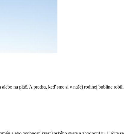
lebo na plač. A predsa, keď sme si v našej rodinej bubline robili
omén alebo osobnosť kresťanského sveta a zhodnotil ju. Určite sa