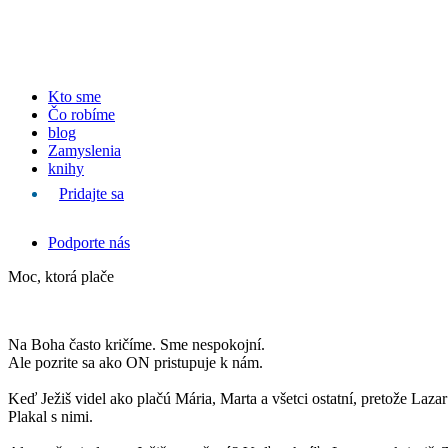
Kto sme
Čo robíme
blog
Zamyslenia
knihy
Pridajte sa
Podporte nás
Moc, ktorá plače
Na Boha často kričíme. Sme nespokojní.
Ale pozrite sa ako ON pristupuje k nám.
Keď Ježiš videl ako plačú Mária, Marta a všetci ostatní, pretože Lazar
Plakal s nimi.