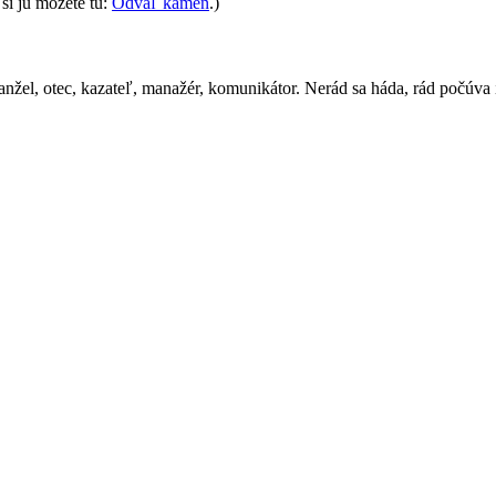
si ju môžete tu:
Odvaľ kameň
.)
 otec, kazateľ, manažér, komunikátor. Nerád sa háda, rád počúva iný