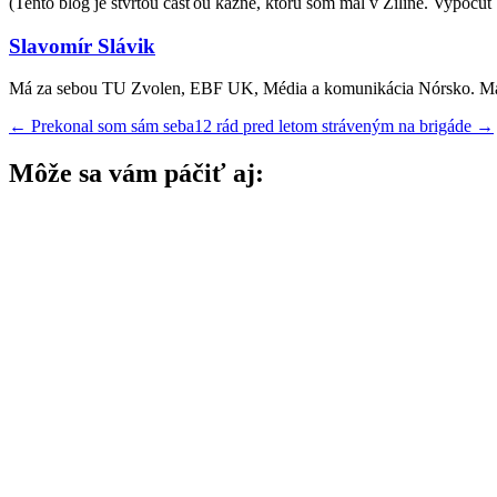
(Tento blog je štvrtou časťou kázne, ktorú som mal v Žiline. Vypočuť 
Slavomír Slávik
Má za sebou TU Zvolen, EBF UK, Média a komunikácia Nórsko. Manžel,
←
Prekonal som sám seba
12 rád pred letom stráveným na brigáde
→
Môže sa vám páčiť aj: