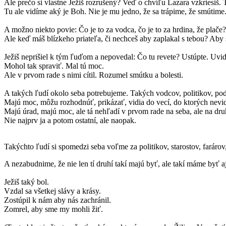
Ale prečo si vlastne Ježiš rozrušený? Veď o chvíľu Lazara vzkriesiš.
Tu ale vidíme aký je Boh. Nie je mu jedno, že sa trápime, že smútime.
A možno niekto povie: Čo je to za vodca, čo je to za hrdina, že pla
Ale keď máš blízkeho priateľa, či nechceš aby zaplakal s tebou? Aby s 
Ježiš neprišiel k tým ľuďom a nepovedal: Čo tu revete? Ustúpte. Uvi
Mohol tak spraviť. Mal tú moc.
Ale v prvom rade s nimi cítil. Rozumel smútku a bolesti.
A takých ľudí okolo seba potrebujeme. Takých vodcov, politikov, po
Majú moc, môžu rozhodnúť, prikázať, vidia do vecí, do ktorých nevid
Majú úrad, majú moc, ale tá nehľadí v prvom rade na seba, ale na dr
Nie najprv ja a potom ostatní, ale naopak.
Takýchto ľudí si spomedzi seba voľme za politikov, starostov, faráro
A nezabudnime, že nie len tí druhí takí majú byť, ale takí máme byť a
Ježiš taký bol.
Vzdal sa všetkej slávy a krásy.
Zostúpil k nám aby nás zachránil.
Zomrel, aby sme my mohli žiť.