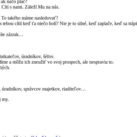
 Tak načo plač?
 Cíti s nami. Záleží Mu na nás.
če? To takého máme nasledovať?
tebou cítil keď ťa niečo bolí? Nie je to silné, keď zaplače, keď sa tráp
díte zázrak…
dnikateľov, úradníkov, šéfov.
íme a môžu ich zneužiť vo svoj prospech, ale nespravia to.
uhých.
v, úradníkov, správcov majetkov, riaditeľov…
j my.