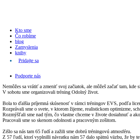
Kto sme
Čo robíme
blog
Zamyslenia
knihy
Pridajte sa
Podporte nás
Nemôžes sa vrátiť a zmeniť svoj začiatok, ale môžeš začať tam, kde s
V sobotu sme organizovali tréning Odolný život.
Bola to ďalšia príjemná skúsenosť v rámci tréningov EVS, podľa li
Rozprávali sme o svete, v ktorom žijeme, realistickom optimizme, sch
Rozmýšľali sme nad tým, čo vlastne chceme v živote dosiahnuť a ako
Pracovali sme so skenom odolnosti a pracovným zošitom.
Zišlo sa nás tam 65 ľudí a zažili sme dobrú tréningovú atmosféru.
Z 57 ľudí, ktorí vyplnilli návratku nám 57 dalo spätnú väzbu, že by t