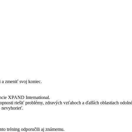
i a zmeniť svoj koniec.
cencie XPAND International.
opnosti riešiť problémy, zdravých vzťahoch a ďalších oblastiach odolné
 nevyhorieť.
ento tréning odporučili aj známemu.