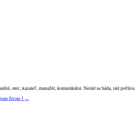
 otec, kazateľ, manažér, komunikátor. Nerád sa háda, rád počúva iný
jom živote I
→