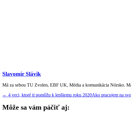
Slavomír Slávik
Má za sebou TU Zvolen, EBF UK, Média a komunikácia Nórsko. Manžel,
←
4 veci, ktoré ti pomôžu k lepšiemu roku 2020
Ako pracujem na svo
Môže sa vám páčiť aj: