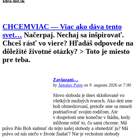
Idea-list.sk
CHCEMVIAC — Viac ako dáva tento
svet…
Načerpaj. Nechaj sa inšpirovať.
Chceš rásť vo viere? Hľadáš odpovede na
dôležité životné otázky? > Toto je miesto
pre teba.
Zaviazaní…
by
Jaroslav Petro
on 9. augusta 2026 at 7:00
Slovo sloboda je dnes skloňované vo
všetkých možných tvaroch. Ako deti sme
boli obmedzovaní, pretože sme sa museli
podriaďovať svojim rodičom. Ale
v dospelosti sme konečne v štádiu, kedy
môžeme robiť to, čo sami chceme. Má
právo Pán Boh siahnuť do tejto našej slobody a obmedziť ju? Má
právo od nás niečo v živote žiadať? Nie je vrcholom slobody