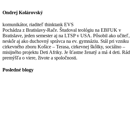
Ondrej Kolárovský
komunikátor, riaditeľ thinktank EVS
Pochádza z Bratislavy-Rače. Študoval teológiu na EBFUK v
Bratislave, jeden semester aj na LTSP v USA. Pôsobil ako učiteľ,
neskôr aj ako duchovný správca na ev. gymnáziu. Stál pri vzniku
cirkevného zboru Košice – Terasa, cirkevnej škôlky, sociálno –
misijného projektu Deti Afriky. Je šťastne ženatý a má 4 deti. Rád
premýšľa o viere, živote a spoločnosti.
Posledné blogy