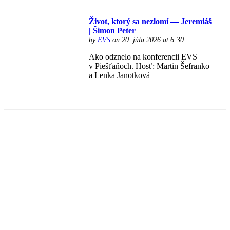
Život, ktorý sa nezlomí — Jeremiáš
| Šimon Peter
by
EVS
on 20. júla 2026 at 6:30
Ako odznelo na konferencii EVS
v Piešťaňoch. Hosť: Martin Šefranko
a Lenka Janotková