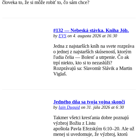
človeka to, že si môže robiť to, čo sám chce?
#132 — Nebeská stávka. Kniha Jób.
by
EVS
on 4. augusta 2026 at 16:30
Jedna z najstarších kníh na svete rozpráva
o jednej z najstarších skúseností, ktorým
ľudia čelia — Bolesť a utrpenie. Čo ak
trpí niekto, kto si to nezaslúži?
Rozprávajú sa: Slavomír Slávik a Martin
Viglaš.
Jedného dňa sa tvoja vojna skončí
by
Iain Duguid
on 31. júla 2026 at 6:30
Takmer všetci kresťania dobre poznajú
výzbroj Božiu z Listu
apoštola Pavla Efezským 6:10–20. Ale už
menej si uvedomuje, že výzbroj, ktorú