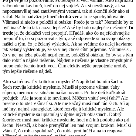
Po prvé
je to pozorovanie. Potrebuješ si veci všímať. Ako napríklad
začmudenú kaviareň, keď do nej vojdeš. Ak si nevšímavý, ak sa
nepozastavíš aj nad zaužívanými vecami, tak si skončil skôr ako si
začal. Na to nadväzuje hneď
druhá vec
a to je spochybňovanie.
Všimneš si niečo a položíš si otázku: Prečo je to tak? Nemohlo by to
byť inak? Je to tak naozaj lepšie? Aké by bolo najlepšie riešenie?
To
tretie
je, že dokážeš veci prepojiť. Hľadáš, ako čo najefektívnejšie
prepojiť to, čo si pozoroval s tým, aké odpovede si na svoje otázky
našiel a tým, čo je želaný výsledok. Ak sa vrátime do našej kaviarne,
tak želaný výsledok je, že sa v nej chceš cítiť príjemne. Všimneš si,
čo v nej na teba pôsobí nepríjemne, položíš si otázku, čo by sa s tým
dalo robiť a nájdeš riešenie. Nájdenie riešenia je vlastne zmysluplné
prepojenie týchto troch vecí. Čím efektívnejšie prepojenie urobíš,
tým lepšie riešenie nájdeš.
Ako sa trénovať v kritickom myslení? Napríklad hraním šachu.
Šach rozvíja kritické myslenie. Musíš si pozorne všímať ťahy
súpera, meniacu sa situáciu na šachovnici. Pri hre detí koľkokrát
počuješ: „Ale ja som si to nevšimol. Môžem vrátiť svoj ťah?“ Ale
presne o to ide! Všímať si. Ale nie každý musí mať rád šach. Sú aj
iné hry, najmä strategické, ktoré rozvíjajú kritické myslenie. Ale
kritické myslenie sa uplatní aj v úplne iných oblastiach. Dobrý
športovec musí mať kritické myslenie, hoci má inú podobu ako pri
šachu. Nestačí, ak bude premýšľať len nad svojimi krokmi. Musí si
všímať, čo robia spoluhráči, čo robia protihráči a na to reagovať.