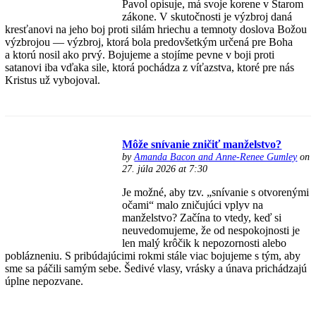
Pavol opisuje, má svoje korene v Starom
zákone. V skutočnosti je výzbroj daná
kresťanovi na jeho boj proti silám hriechu a temnoty doslova Božou
výzbrojou — výzbroj, ktorá bola predovšetkým určená pre Boha
a ktorú nosil ako prvý. Bojujeme a stojíme pevne v boji proti
satanovi iba vďaka sile, ktorá pochádza z víťazstva, ktoré pre nás
Kristus už vybojoval.
Môže snívanie zničiť manželstvo?
by
Amanda Bacon and Anne-Renee Gumley
on
27. júla 2026 at 7:30
Je možné, aby tzv. „snívanie s otvorenými
očami“ malo zničujúci vplyv na
manželstvo? Začína to vtedy, keď si
neuvedomujeme, že od nespokojnosti je
len malý krôčik k nepozornosti alebo
poblázneniu. S pribúdajúcimi rokmi stále viac bojujeme s tým, aby
sme sa páčili samým sebe. Šedivé vlasy, vrásky a únava prichádzajú
úplne nepozvane.