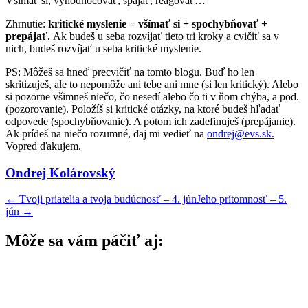
Všímať si, vyhodnocovať, spájať, reagovať…
Zhrnutie:
kritické myslenie = všímať si + spochybňovať +
prepájať.
Ak budeš u seba rozvíjať tieto tri kroky a cvičiť sa v
nich, budeš rozvíjať u seba kritické myslenie.
PS: Môžeš sa hneď precvičiť na tomto blogu. Buď ho len
skritizuješ, ale to nepomôže ani tebe ani mne (si len kritický). Alebo
si pozorne všimneš niečo, čo nesedí alebo čo ti v ňom chýba, a pod.
(pozorovanie). Položíš si kritické otázky, na ktoré budeš hľadať
odpovede (spochybňovanie). A potom ich zadefinuješ (prepájanie).
Ak prídeš na niečo rozumné, daj mi vedieť na
ondrej@evs.sk.
Vopred ďakujem.
Ondrej Kolárovský
←
Tvoji priatelia a tvoja budúcnosť – 4. jún
Jeho prítomnosť – 5.
jún
→
Môže sa vám páčiť aj: