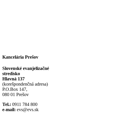
Facebook
Instagram
Kancelária Prešov
Slovenské evanjelizačné
stredisko
Hlavná 137
(korešpondenčná adresa)
P.O.Box 147,
080 01 Prešov
Tel.:
0911 784 800
e-mail:
evs@evs.sk
Spotify podcast
iTunes podcast