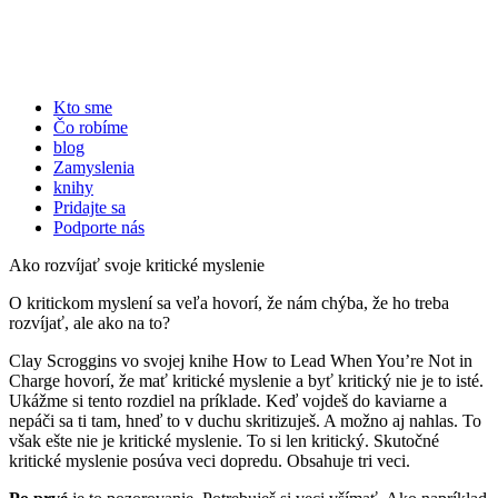
Close
Kto sme
Čo robíme
blog
Zamyslenia
knihy
Pridajte sa
Podporte nás
Ako rozvíjať svoje kritické myslenie
O kritickom myslení sa veľa hovorí, že nám chýba, že ho treba
rozvíjať, ale ako na to?
Clay Scroggins vo svojej knihe How to Lead When You’re Not in
Charge hovorí, že mať kritické myslenie a byť kritický nie je to isté.
Ukážme si tento rozdiel na príklade. Keď vojdeš do kaviarne a
nepáči sa ti tam, hneď to v duchu skritizuješ. A možno aj nahlas. To
však ešte nie je kritické myslenie. To si len kritický. Skutočné
kritické myslenie posúva veci dopredu. Obsahuje tri veci.