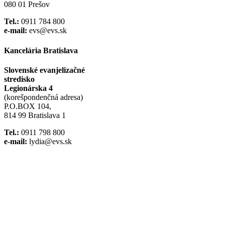
080 01 Prešov
Tel.:
0911 784 800
e-mail:
evs@evs.sk
Kancelária Bratislava
Slovenské evanjelizačné
stredisko
Legionárska 4
(korešpondenčná adresa)
P.O.BOX 104,
814 99 Bratislava 1
Tel.:
0911 798 800
e-mail:
lydia@evs.sk