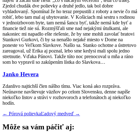
najesť a začali sme riešiť ,,čo s načatým večerom“, teda čo ďalej.
Zjedol chudák dve polievky a druhé jedlo, tak bol dobre
vyhladovaný. Spomínal že ho teraz prepustili z roboty a nevie čo má
robiť, lebo tam mal aj ubytovanie. V Košiciach má sestru s rodinou
v jednoizbovom byte, tam nemá šancu byť, takže nemá kde byť a
financie tiež nie sú. Rozmýšľali sme nad nejakými útulkami, ale
nakoniec mi napadlo ešte riešenie, že by sme mohli zavolať bratovi
Stankovi Gurkovi, či by sa nenašlo nejaké miesto v Dome na
poneste vo Veľkom Slavkove. Našlo sa. Stanko ochotne a ústretovo
zareagoval, už Erika aj poznal, lebo sme kedysi mali spolu jedno
stretnutie. Vďaka Pánovi. Takže túto noc prenocoval u mňa a ráno
som ho vypravil so zakúpením lístka do Slavkova…
Janko Hevera
Zdanlivo najtichší člen nášho tímu. Viac koná ako rozpráva.
Neúnavne navštevuje väzňov po celom Slovensku, denne napíše
niekoľko listov a strávi v rozhovoroch a telefonátoch aj niekoľko
hodín.
←
Pórová polievka
Ľadový medveď
→
Môže sa vám páčiť aj: