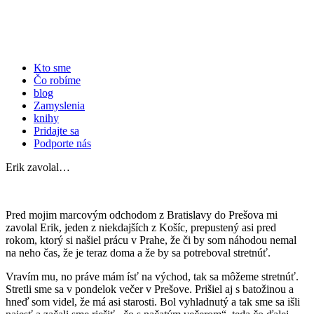
Kto sme
Čo robíme
blog
Zamyslenia
knihy
Pridajte sa
Podporte nás
Erik zavolal…
Pred mojim marcovým odchodom z Bratislavy do Prešova mi
zavolal Erik, jeden z niekdajších z Košíc, prepustený asi pred
rokom, ktorý si našiel prácu v Prahe, že či by som náhodou nemal
na neho čas, že je teraz doma a že by sa potreboval stretnúť.
Vravím mu, no práve mám ísť na východ, tak sa môžeme stretnúť.
Stretli sme sa v pondelok večer v Prešove. Prišiel aj s batožinou a
hneď som videl, že má asi starosti. Bol vyhladnutý a tak sme sa išli