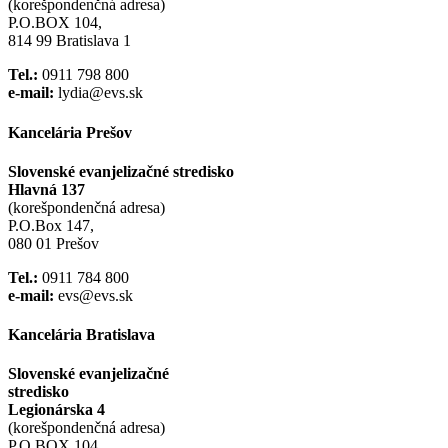
(korešpondenčná adresa)
P.O.BOX 104,
814 99 Bratislava 1
Tel.:
0911 798 800
e-mail:
lydia@evs.sk
Kancelária Prešov
Slovenské evanjelizačné stredisko
Hlavná 137
(korešpondenčná adresa)
P.O.Box 147,
080 01 Prešov
Tel.:
0911 784 800
e-mail:
evs@evs.sk
Kancelária Bratislava
Slovenské evanjelizačné
stredisko
Legionárska 4
(korešpondenčná adresa)
P.O.BOX 104,