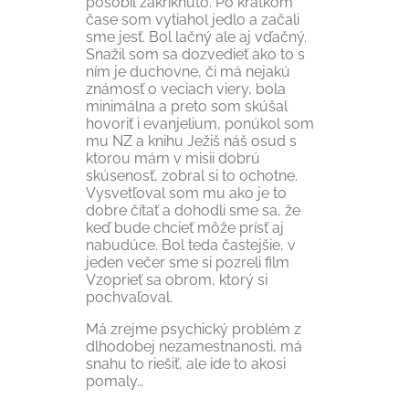
pôsobil zakríknuto. Po krátkom
čase som vytiahol jedlo a začali
sme jesť. Bol lačný ale aj vďačný.
Snažil som sa dozvedieť ako to s
ním je duchovne, či má nejakú
známosť o veciach viery, bola
minimálna a preto som skúšal
hovoriť i evanjelium, ponúkol som
mu NZ a knihu Ježiš náš osud s
ktorou mám v misii dobrú
skúsenosť, zobral si to ochotne.
Vysvetľoval som mu ako je to
dobre čítať a dohodli sme sa, že
keď bude chcieť môže prísť aj
nabudúce. Bol teda častejšie, v
jeden večer sme si pozreli film
Vzoprieť sa obrom, ktorý si
pochvaľoval.
Má zrejme psychický problém z
dlhodobej nezamestnanosti, má
snahu to riešiť, ale ide to akosi
pomaly…