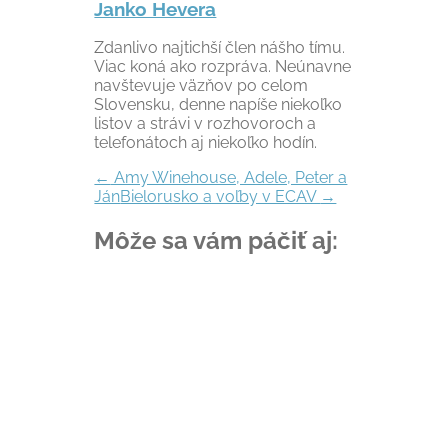
Janko Hevera
Zdanlivo najtichší člen nášho tímu.
Viac koná ako rozpráva. Neúnavne
navštevuje väzňov po celom
Slovensku, denne napíše niekoľko
listov a strávi v rozhovoroch a
telefonátoch aj niekoľko hodín.
←
Amy Winehouse, Adele, Peter a
Ján
Bielorusko a voľby v ECAV
→
Môže sa vám páčiť aj: