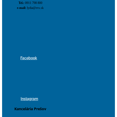
Tel.:
0911 798 800
e-mail:
lydia@evs.sk
Facebook
Instagram
Kancelária Prešov