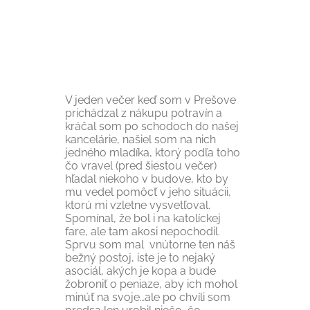
V jeden večer keď som v Prešove
prichádzal z nákupu potravín a
kráčal som po schodoch do našej
kancelárie, našiel som na nich
jedného mladíka, ktorý podľa toho
čo vravel (pred šiestou večer)
hľadal niekoho v budove, kto by
mu vedel pomôcť v jeho situácii,
ktorú mi vzletne vysvetľoval.
Spomínal, že bol i na katolíckej
fare, ale tam akosi nepochodil.
Sprvu som mal vnútorne ten náš
bežný postoj, iste je to nejaký
asociál, akých je kopa a bude
žobroniť o peniaze, aby ich mohol
minúť na svoje…ale po chvíli som