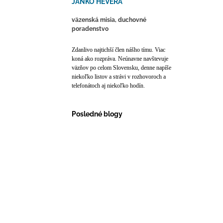
JANKO HEVERA
väzenská misia, duchovné
poradenstvo
Zdanlivo najtichší člen nášho tímu. Viac
koná ako rozpráva. Neúnavne navštevuje
väzňov po celom Slovensku, denne napíše
niekoľko listov a strávi v rozhovoroch a
telefonátoch aj niekoľko hodín.
Posledné blogy