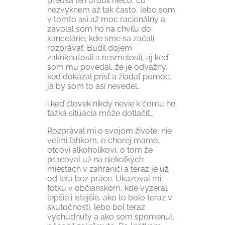
predsa len urobil niečo, čo
nezvyknem až tak často, lebo som
v tomto asi až moc racionálny a
zavolal som ho na chvíľu do
kancelárie, kde sme sa začali
rozprávať. Budil dojem
zakríknutosti a nesmelosti, aj keď
som mu povedal, že je odvážny,
keď dokázal prísť a žiadať pomoc,
ja by som to asi nevedel…
i keď človek nikdy nevie k čomu ho
ťažká situácia môže dotlačiť…
Rozprával mi o svojom živote, nie
veľmi ľahkom, o chorej mame,
otcovi alkoholikovi, o tom že
pracoval už na niekoľkých
miestach v zahraničí a teraz je už
od leta bez práce. Ukazoval mi
fotku v občianskom, kde vyzeral
lepšie i istejšie, ako to bolo teraz v
skutočnosti, lebo bol teraz
vychudnutý a ako som spomenul,