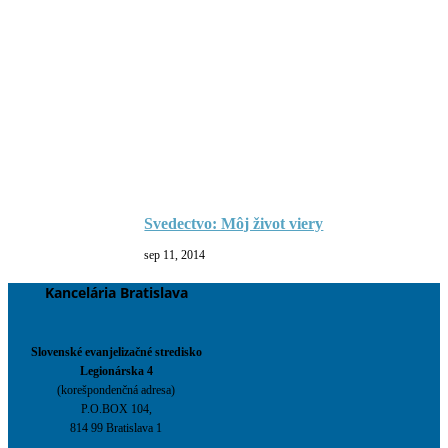
Svedectvo: Môj život viery
sep 11, 2014
Kancelária Bratislava
Slovenské evanjelizačné stredisko
Legionárska 4
(korešpondenčná adresa)
P.O.BOX 104,
814 99 Bratislava 1