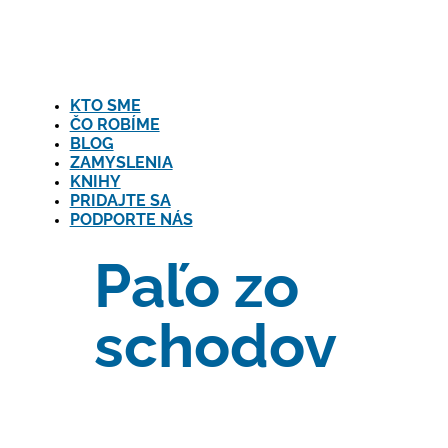
Close
KTO SME
ČO ROBÍME
BLOG
ZAMYSLENIA
KNIHY
PRIDAJTE SA
PODPORTE NÁS
Paľo zo
schodov