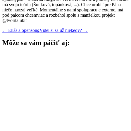
má svoju teóriu (Šunková, topánková, ...). Chce urobiť pre Pána
niečo naozaj veľké. Momentálne s nami spolupracuje externe, má
pod palcom chcemviac a rozbehol spolu s manželkou projekt
@tvoritalubit
←
Eliáš a opensong
Videl si sa už niekedy?
→
Môže sa vám páčiť aj: