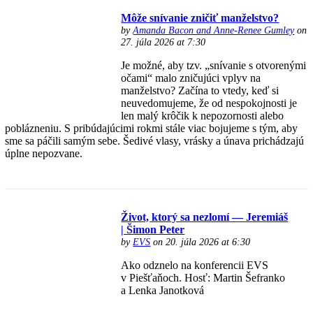
Môže snívanie zničiť manželstvo?
by
Amanda Bacon and Anne-Renee Gumley
on
27. júla 2026 at 7:30
Je možné, aby tzv. „snívanie s otvorenými
očami“ malo zničujúci vplyv na
manželstvo? Začína to vtedy, keď si
neuvedomujeme, že od nespokojnosti je
len malý krôčik k nepozornosti alebo
poblázneniu. S pribúdajúcimi rokmi stále viac bojujeme s tým, aby
sme sa páčili samým sebe. Šedivé vlasy, vrásky a únava prichádzajú
úplne nepozvane.
Život, ktorý sa nezlomí — Jeremiáš
| Šimon Peter
by
EVS
on 20. júla 2026 at 6:30
Ako odznelo na konferencii EVS
v Piešťaňoch. Hosť: Martin Šefranko
a Lenka Janotková