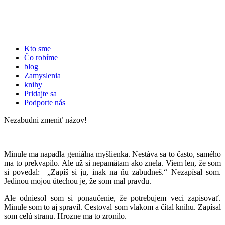
Kto sme
Čo robíme
blog
Zamyslenia
knihy
Pridajte sa
Podporte nás
Nezabudni zmeniť názov!
Minule ma napadla geniálna myšlienka. Nestáva sa to často, samého
ma to prekvapilo. Ale už si nepamätam ako znela. Viem len, že som
si povedal: „Zapíš si ju, inak na ňu zabudneš.“ Nezapísal som.
Jedinou mojou útechou je, že som mal pravdu.
Ale odniesol som si ponaučenie, že potrebujem veci zapisovať.
Minule som to aj spravil. Cestoval som vlakom a čítal knihu. Zapísal
som celú stranu. Hrozne ma to zronilo.