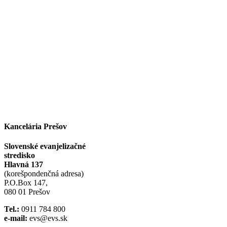
Facebook
Instagram
Kancelária Prešov
Slovenské evanjelizačné
stredisko
Hlavná 137
(korešpondenčná adresa)
P.O.Box 147,
080 01 Prešov
Tel.:
0911 784 800
e-mail:
evs@evs.sk