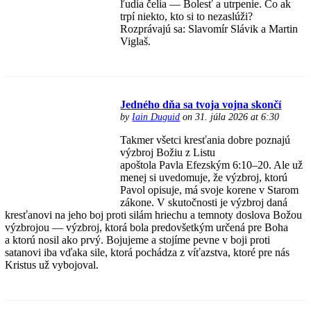
ľudia čelia — Bolesť a utrpenie. Čo ak
trpí niekto, kto si to nezaslúži?
Rozprávajú sa: Slavomír Slávik a Martin
Viglaš.
Jedného dňa sa tvoja vojna skončí
by
Iain Duguid
on 31. júla 2026 at 6:30
Takmer všetci kresťania dobre poznajú
výzbroj Božiu z Listu
apoštola Pavla Efezským 6:10–20. Ale už
menej si uvedomuje, že výzbroj, ktorú
Pavol opisuje, má svoje korene v Starom
zákone. V skutočnosti je výzbroj daná
kresťanovi na jeho boj proti silám hriechu a temnoty doslova Božou
výzbrojou — výzbroj, ktorá bola predovšetkým určená pre Boha
a ktorú nosil ako prvý. Bojujeme a stojíme pevne v boji proti
satanovi iba vďaka sile, ktorá pochádza z víťazstva, ktoré pre nás
Kristus už vybojoval.