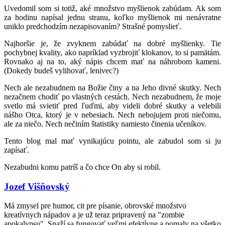
Uvedomil som si totiž, aké množstvo myšlienok zabúdam. Ak som
za hodinu napísal jednu stranu, koľko myšlienok mi nenávratne
uniklo predchodzím nezapisovaním? Strašné pomyslieť.
Najhoršie je, že zvyknem zabúdať na dobré myšlienky. Tie
pochybnej kvality, ako napríklad vyzbrojiť klokanov, to si pamätám.
Rovnako aj na to, aký nápis chcem mať na náhrobom kameni.
(Dokedy budeš vylihovať, lenivec?)
Nech ale nezabudnem na Božie činy a na Jeho divné skutky. Nech
nezačnem chodiť po vlastných cestách. Nech nezabudnem, že moje
svetlo má svietiť pred ľuďmi, aby videli dobré skutky a velebili
nášho Otca, ktorý je v nebesiach. Nech nebojujem proti niečomu,
ale za niečo. Nech nečiním štatistiky namiesto činenia učeníkov.
Tento blog mal mať vynikajúcu pointu, ale zabudol som si ju
zapísať.
Nezabudni komu patríš a čo chce On aby si robil.
Jozef Višňovský
Má zmysel pre humor, cit pre písanie, obrovské množstvo
kreatívnych nápadov a je už teraz pripravený na "zombie
apokalypsu". Snaží sa fungovať veľmi efektívne a pomaly na všetko