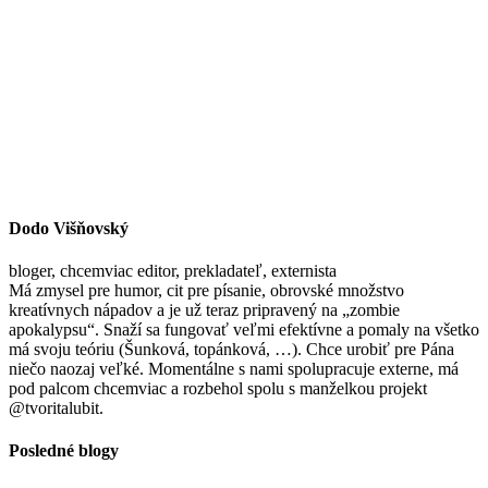
Dodo Višňovský
bloger, chcemviac editor, prekladateľ, externista
Má zmysel pre humor, cit pre písanie, obrovské množstvo
kreatívnych nápadov a je už teraz pripravený na „zombie
apokalypsu“. Snaží sa fungovať veľmi efektívne a pomaly na všetko
má svoju teóriu (Šunková, topánková, …). Chce urobiť pre Pána
niečo naozaj veľké. Momentálne s nami spolupracuje externe, má
pod palcom chcemviac a rozbehol spolu s manželkou projekt
@tvoritalubit.
Posledné blogy