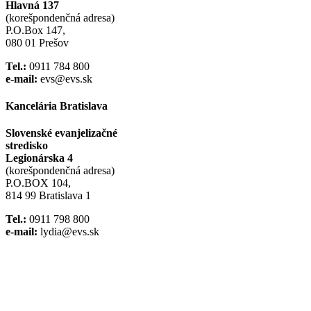
Hlavná 137
(korešpondenčná adresa)
P.O.Box 147,
080 01 Prešov
Tel.:
0911 784 800
e-mail:
evs@evs.sk
Kancelária Bratislava
Slovenské evanjelizačné
stredisko
Legionárska 4
(korešpondenčná adresa)
P.O.BOX 104,
814 99 Bratislava 1
Tel.:
0911 798 800
e-mail:
lydia@evs.sk